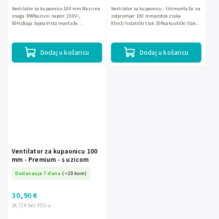
Ventilator za kupaonicu 100 mm Nazivna
Ventilator za kupaonicu - tihimontaža: na
snaga: 8WNazivni napon: 230V~,
zidpromjer: 100 mmprotok zraka
50HzBoja: bijelaVrsta montaže:
93m3/hstatički tlak: 30Paakustički tlak:
zidnaLežaj: klizni ležajUpravljanje: senzor
26 dBbrzina okretaja: 2400 okr./minnapon
vlage i mjerač vremena
napajanja: 230V~,...
Dodaj u košaricu
Dodaj u košaricu
Ventilator za kupaonicu 100
mm - Premium - s uzicom
Dodavanje 7 dana
(>20 kom)
30,90 €
24,72 € bez PDV-a