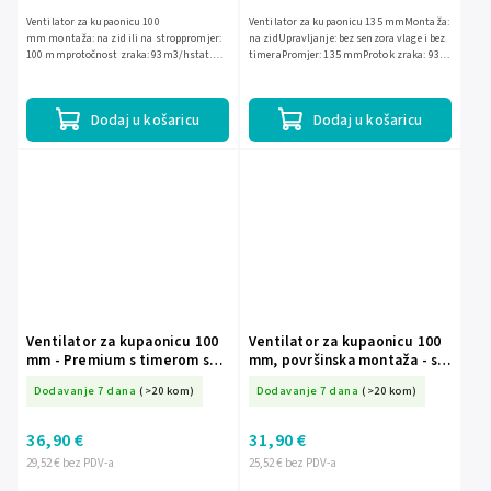
Ventilator za kupaonicu 100
Ventilator za kupaonicu 135 mmMontaža:
mm montaža: na zid ili na stroppromjer:
na zidUpravljanje: bez senzora vlage i bez
100 mmprotočnost zraka: 93m3/hstat.
timeraPromjer: 135 mmProtok zraka: 93
tlak: 30Paakust. tlak : 26 dBbrzina
m?/hStatistički tlak: 30 PaRazina buke: 26
okretaja: 2400...
dBBrzina...
Dodaj u košaricu
Dodaj u košaricu
Ventilator za kupaonicu 100
Ventilator za kupaonicu 100
mm - Premium s timerom s
mm, površinska montaža - s
kugličnim ležajem
timerom i senzorom vlage
Dodavanje 7 dana
(>20 kom)
Dodavanje 7 dana
(>20 kom)
3201/100/TS
36,90 €
31,90 €
29,52 € bez PDV-a
25,52 € bez PDV-a