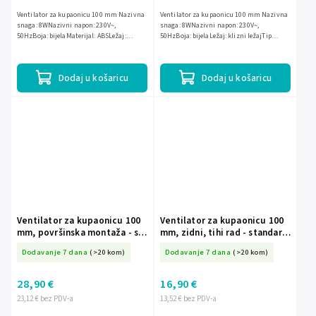
Ventilator za kupaonicu 100 mm Nazivna
Ventilator za kupaonicu 100 mm Nazivna
snaga: 8WNazivni napon: 230V~,
snaga: 8WNazivni napon: 230V~,
50HzBoja: bijelaMaterijal: ABSLežaj:
50HzBoja: bijelaLežaj: klizni ležajTip
kuglični ležajTip montaže: na zid ili na
montaže: zidna
strop
Dodaj u košaricu
Dodaj u košaricu
Ventilator za kupaonicu 100
Ventilator za kupaonicu 100
mm, površinska montaža - s
mm, zidni, tihi rad - standard
timerom
BF-100/S
Dodavanje 7 dana
(>20 kom)
Dodavanje 7 dana
(>20 kom)
28,90 €
16,90 €
23,12 € bez PDV-a
13,52 € bez PDV-a