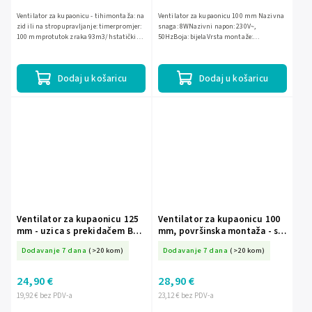
Ventilator za kupaonicu - tihimontaža: na
Ventilator za kupaonicu 100 mm Nazivna
zid ili na stropupravljanje: timerpromjer:
snaga: 8WNazivni napon: 230V~,
100 mmprotutok zraka 93m3/hstatički
50HzBoja: bijelaVrsta montaže:
tlak: 30Paakustični tlak: 26 dBbrzina
zidnaLežaj: klizni ležajUpravljanje:
rotacije: 2400...
prekidač s užetom
Dodaj u košaricu
Dodaj u košaricu
Ventilator za kupaonicu 125
Ventilator za kupaonicu 100
mm - uzica s prekidačem BF-
mm, površinska montaža - s
125/PS
timerom 3200/100/TS
Dodavanje 7 dana
(>20 kom)
Dodavanje 7 dana
(>20 kom)
24,90 €
28,90 €
19,92 € bez PDV-a
23,12 € bez PDV-a