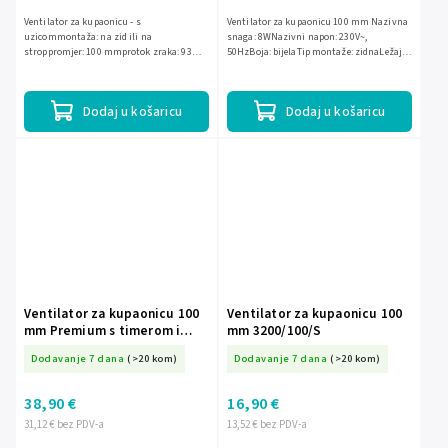
Ventilator za kupaonicu - s
Ventilator za kupaonicu 100 mm Nazivna
uzicommontaža: na zid ili na
snaga: 8WNazivni napon: 230V~,
stroppromjer: 100 mmprotok zraka: 93
50HzBoja: bijelaTip montaže: zidnaLežaj:
m3/hstatički tlak: 30 Paakustični tlak: 26
klizni ležajUpravljanje: timer
dBbrzina okretaja: 2400 okr/minnapon...
Dodaj u košaricu
Dodaj u košaricu
Ventilator za kupaonicu 100
Ventilator za kupaonicu 100
mm Premium s timerom i
mm 3200/100/S
senzorom vlage 3201/100/HS
Dodavanje 7 dana
(>20 kom)
Dodavanje 7 dana
(>20 kom)
38,90 €
16,90 €
31,12 € bez PDV-a
13,52 € bez PDV-a