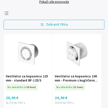
Prikaži više proizvoda
Najprodavanije
Najjeftinije
Najskuplje
Abecedno
Ventilator za kupaonicu 125
Ventilator za kupaonicu 100
mm - standard BF-125/S
mm - Premium s kugličnim
ležajevima
Na skladištu
(>20 kom)
Na skladištu
(11 kom)
20,90 €
24,90 €
16,72 € bez PDV-a
19,92 € bez PDV-a