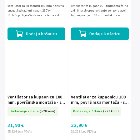
Ventilator za kupaonicu 100 mm Nazivna
Ventilator za kupaonicu - tihimontaža: na
snaga: 8WNazivni napon: 230V~,
zid ili na stropupravljanje: senzor vlage i
50HzBoja: bijelaVrsta montaže: na zid ili
tajmerpromjer: 100 mmprotok zraka
na stropLežaj: kuglični ležajUpravljanje:
93m3/hstatni tlak: 30Paakustički tlak: 26
mjerač vremena
dBbrzina...
Dodaj u košaricu
Dodaj u košaricu
Ventilator za kupaonicu 100
Ventilator za kupaonicu 100
mm, površinska montaža - s
mm, površinska montaža - s
timerom i senzorom vlage
uže i prekidačem
Dodavanje 7 dana
(>20 kom)
Dodavanje 7 dana
(>20 kom)
3200/100/HT
31,90 €
22,90 €
25,52 € bez PDV-a
18,32 € bez PDV-a