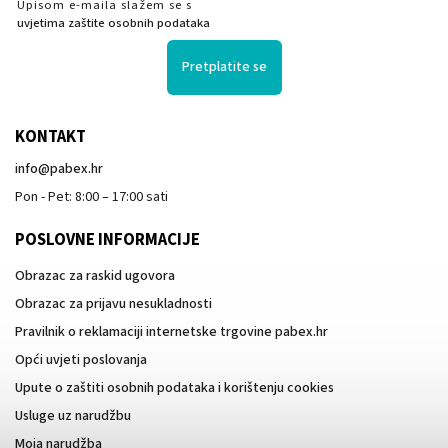
Upisom e-maila slažem se s
uvjetima zaštite osobnih podataka
Pretplatite se
KONTAKT
info
@
pabex.hr
Pon - Pet: 8:00 – 17:00 sati
POSLOVNE INFORMACIJE
Obrazac za raskid ugovora
Obrazac za prijavu nesukladnosti
Pravilnik o reklamaciji internetske trgovine pabex.hr
Opći uvjeti poslovanja
Upute o zaštiti osobnih podataka i korištenju cookies
Usluge uz narudžbu
Moja narudžba