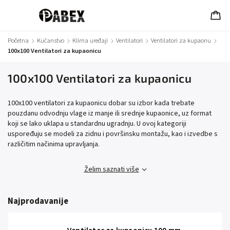
Početna
/
Kućanstvo
/
Klima uređaji
/
Ventilatori
/
Ventilatori za kupaonu
/
100x100 Ventilatori za kupaonicu
100x100 Ventilatori za kupaonicu
100x100 ventilatori za kupaonicu dobar su izbor kada trebate
pouzdanu odvodnju vlage iz manje ili srednje kupaonice, uz format
koji se lako uklapa u standardnu ugradnju. U ovoj kategoriji
uspoređuju se modeli za zidnu i površinsku montažu, kao i izvedbe s
različitim načinima upravljanja.
Želim saznati više
Najprodavanije