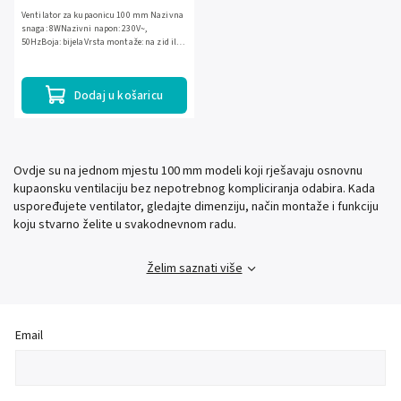
Ventilator za kupaonicu 100 mm Nazivna
snaga: 8WNazivni napon: 230V~,
50HzBoja: bijelaVrsta montaže: na zid ili
na stropLežaj: kuglični ležajUpravljanje:
prekidač na uzici
Dodaj u košaricu
Ovdje su na jednom mjestu 100 mm modeli koji rješavaju osnovnu
kupaonsku ventilaciju bez nepotrebnog kompliciranja odabira. Kada
uspoređujete ventilator, gledajte dimenziju, način montaže i funkciju
koju stvarno želite u svakodnevnom radu.
Želim saznati više
Email