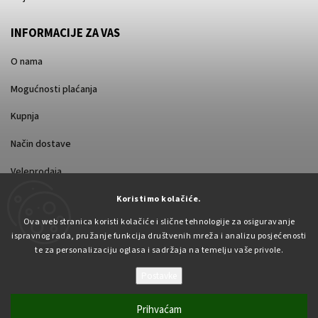
INFORMACIJE ZA VAS
O nama
Mogućnosti plaćanja
Kupnja
Način dostave
Veleprodaja
Koristimo kolačiće.
Ova web stranica koristi kolačiće i slične tehnologije za osiguravanje
ispravnog rada, pružanje funkcija društvenih mreža i analizu posjećenosti
te za personalizaciju oglasa i sadržaja na temelju vaše privole.
Postavke
Autorsko pravo 2026
Pabex.hr
. Sva prava pridržana.
Uredi postavke kolačića
Prihvaćam