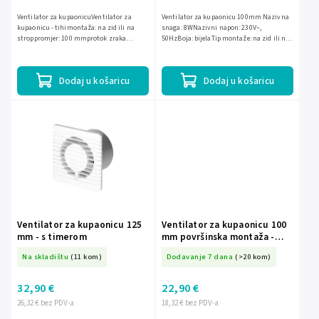
Ventilator za kupaonicuVentilator za
Ventilator za kupaonicu 100mm Nazivna
kupaonicu - tihimontaža: na zid ili na
snaga: 8WNazivni napon: 230V~,
stroppromjer: 100 mmprotok zraka
50HzBoja: bijelaTip montaže: na zid ili na
93m3/hstatički tlak: 30Paakustični tlak :
stropLežaj: kuglični ležaj
26 dBbrzina okretaja:...
Dodaj u košaricu
Dodaj u košaricu
Ventilator za kupaonicu 125
Ventilator za kupaonicu 100
mm - s timerom
mm površinska montaža -
uzica s prekidačem
Na skladištu
(11 kom)
Dodavanje 7 dana
(>20 kom)
32,90 €
22,90 €
26,32 € bez PDV-a
18,32 € bez PDV-a