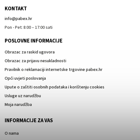
KONTAKT
info
@
pabex.hr
Pon - Pet: 8:00 – 17:00 sati
POSLOVNE INFORMACIJE
Obrazac za raskid ugovora
Obrazac za prijavu nesukladnosti
Pravilnik o reklamaciji internetske trgovine pabex.hr
Opći uvjeti poslovanja
Upute o zaštiti osobnih podataka i korištenju cookies
Usluge uz narudžbu
Moja narudžba
INFORMACIJE ZA VAS
O nama