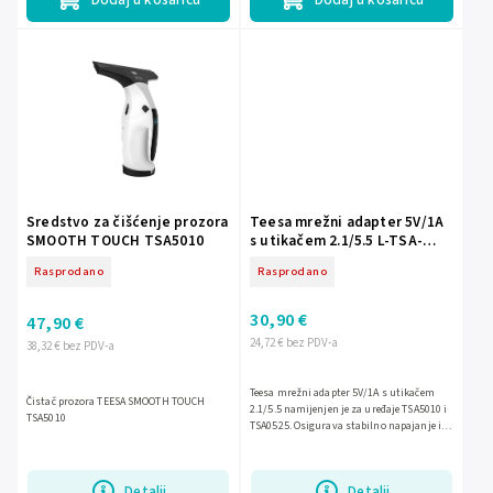
Sredstvo za čišćenje prozora
Teesa mrežni adapter 5V/1A
SMOOTH TOUCH TSA5010
s utikačem 2.1/5.5 L-TSA-
AKC46
Rasprodano
Rasprodano
30,90 €
47,90 €
24,72 € bez PDV-a
38,32 € bez PDV-a
Teesa mrežni adapter 5V/1A s utikačem
Čistač prozora TEESA SMOOTH TOUCH
2.1/5.5 namijenjen je za uređaje TSA5010 i
TSA5010
TSA0525. Osigurava stabilno napajanje i
pouzdan rad, a kompaktan dizajn
olakšava svakodnevnu...
Detalji
Detalji