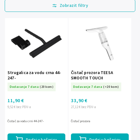
Najprodavanije
Najjeftinije
Najskuplje
Abecedno
Strugalica za vodu crna 44-
Čistač prozora TEESA
247-
SMOOTH TOUCH
Dodavanje 7 dana
(20 kom)
Dodavanje 7 dana
(>20 kom)
11,90 €
33,90 €
9,52 € bez PDV-a
27,12 € bez PDV-a
Čistač za vodu crni 44-247-
Čistač prozora
Dodaj u košaricu
Dodaj u košaricu