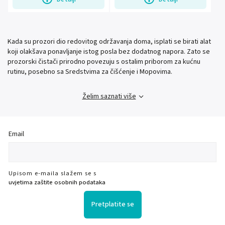
Kada su prozori dio redovitog održavanja doma, isplati se birati alat
koji olakšava ponavljanje istog posla bez dodatnog napora. Zato se
prozorski čistači prirodno povezuju s ostalim priborom za kućnu
rutinu, posebno sa Sredstvima za čišćenje i Mopovima.
Želim saznati više
Email
Upisom e-maila slažem se s
uvjetima zaštite osobnih podataka
Pretplatite se