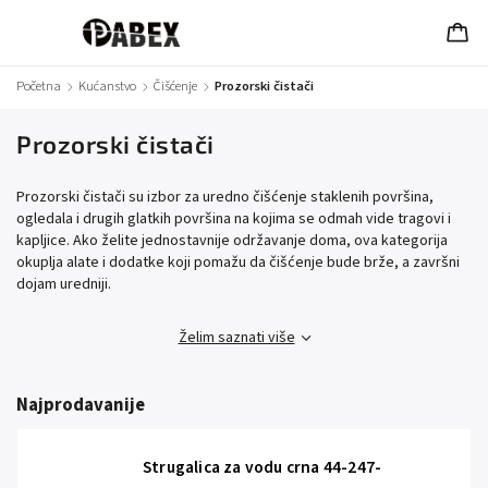
Početna
/
Kućanstvo
/
Čišćenje
/
Prozorski čistači
Prozorski čistači
Prozorski čistači su izbor za uredno čišćenje staklenih površina,
ogledala i drugih glatkih površina na kojima se odmah vide tragovi i
kapljice. Ako želite jednostavnije održavanje doma, ova kategorija
okuplja alate i dodatke koji pomažu da čišćenje bude brže, a završni
dojam uredniji.
Želim saznati više
Najprodavanije
Strugalica za vodu crna 44-247-