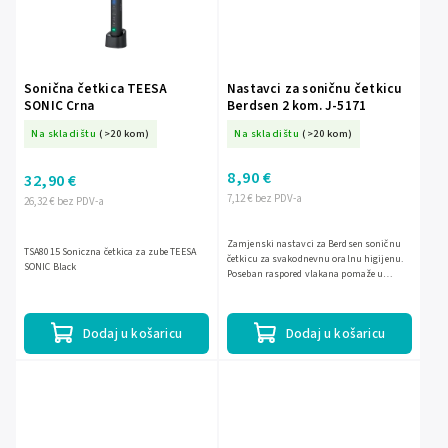
Sonična četkica TEESA
Nastavci za soničnu četkicu
SONIC Crna
Berdsen 2 kom. J-5171
Na skladištu
(>20 kom)
Na skladištu
(>20 kom)
8,90 €
32,90 €
7,12 € bez PDV-a
26,32 € bez PDV-a
Zamjenski nastavci za Berdsen soničnu
TSA8015 Soniczna četkica za zube TEESA
četkicu za svakodnevnu oralnu higijenu.
SONIC Black
Poseban raspored vlakana pomaže u
temeljitom čišćenju, smanjenju plaka i
kamenca te doprinosi...
Dodaj u košaricu
Dodaj u košaricu