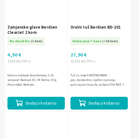
Zamjenske glave Berdsen
Oralni tuš Berdsen BD-201
ClearJet 2 kom
Na skladištu
(1 kom)
Dodavanje 7 dana
(>20 kom)
4,90 €
27,90 €
3,92 € bez PDV-a
22,32 € bez PDV-a
Glavne značajke Broj komada: 2 Za
Tuš za zube 5 NAČINA RADA -
zalijevač: Berdsen X3 i X4 Težina: 30 g
jak, standardno, nježno ispiranje,
Proizvođač: Berdsen
pulsirajuća masaža, za djecuTIHI RAD 72
dBTAJMER mjeri 2 minute...
Dodaj u košaricu
Dodaj u košaricu