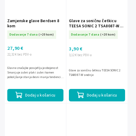
Zamjenske glave Berdsen 8
Glave za soničnu četkicu
kom
TEESA SONIC 2 TSA8087-W
srednje
Dodavanje 7 dana
(>20 kom)
Dodavanje 7 dana
(>20 kom)
27,90 €
3,90 €
22,32 € bez PDV-a
3,12 € bez PDV-a
Glavne značajke posvjetljuje obojenost
Glave za soničnu četkicu TEESA SONIC 2
Smanjuje zubni plak i zubni kamen
TSA8087-W srednje
poboljšanje stanja desni manja tendencija
povlačenja desni.
Dodaj u košaricu
Dodaj u košaricu