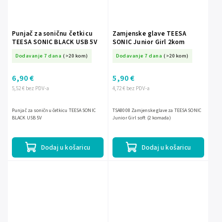
Punjač za soničnu četkicu
Zamjenske glave TEESA
TEESA SONIC BLACK USB 5V
SONIC Junior Girl 2kom
Dodavanje 7 dana
(>20 kom)
Dodavanje 7 dana
(>20 kom)
6,90 €
5,90 €
5,52 € bez PDV-a
4,72 € bez PDV-a
Punjač za soničnu četkicu TEESA SONIC
TSA8008 Zamjenske glave za TEESA SONIC
BLACK USB 5V
Junior Girl soft (2 komada)
Dodaj u košaricu
Dodaj u košaricu