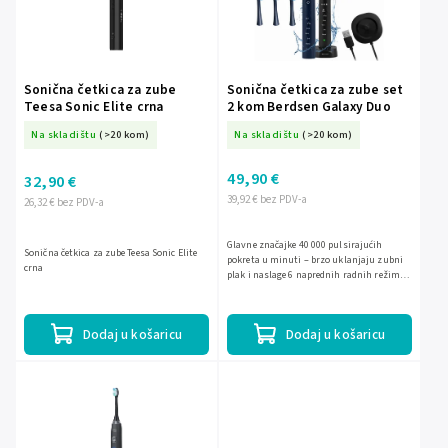
Sonična četkica za zube
Sonična četkica za zube set
Teesa Sonic Elite crna
2 kom Berdsen Galaxy Duo
Na skladištu
(>20 kom)
Na skladištu
(>20 kom)
49,90 €
32,90 €
39,92 € bez PDV-a
26,32 € bez PDV-a
Glavne značajke 40 000 pulsirajućih
Sonična četkica za zube Teesa Sonic Elite
pokreta u minuti – brzo uklanjaju zubni
crna
plak i naslage 6 naprednih radnih režima
s 3 razine intenziteta – prilagodite
čišćenje svojim...
Dodaj u košaricu
Dodaj u košaricu