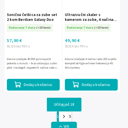
Sonična četkica za zube set
Ultrazvučni skaler s
2 kom Berdsen Galaxy Duo
kamerom za zube, 4 načina
uklanjanja kamenca, LED,
Dodavanje 7 dana
(>20 kom)
Dodavanje 7 dana
(>20 kom)
Berdsen BD-250
57,90 €
49,90 €
46,32 € bez PDV-a
39,92 € bez PDV-a
Glavne značajke 40 000 pulsirajućih
Glavne značajke 4 načina rada LED svjetlo
pokreta u minuti – brzo uklanjaju zubni
komplet od 4 glave timer frekvencija 45
plak i naslage 6 naprednih načina rada s 3
kHz kamera
razine intenziteta – prilagodite čišćenje
svojim...
Dodaj u košaricu
Dodaj u košaricu
Učitaj još 18
1
5
Vrh