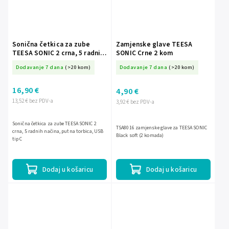
Sonična četkica za zube
Zamjenske glave TEESA
TEESA SONIC 2 crna, 5 radnih
SONIC Crne 2 kom
načina, putna torbica, USB
Dodavanje 7 dana
(>20 kom)
Dodavanje 7 dana
(>20 kom)
tip C
16,90 €
4,90 €
13,52 € bez PDV-a
3,92 € bez PDV-a
Sonična četkica za zube TEESA SONIC 2
TSA8016 zamjenske glave za TEESA SONIC
crna, 5 radnih načina, putna torbica, USB
Black soft (2 komada)
tip C
Dodaj u košaricu
Dodaj u košaricu