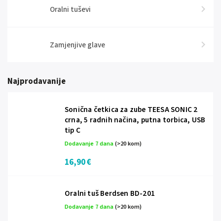
Oralni tuševi
Zamjenjive glave
Najprodavanije
Sonična četkica za zube TEESA SONIC 2
crna, 5 radnih načina, putna torbica, USB
tip C
Dodavanje 7 dana
(>20 kom)
16,90 €
Oralni tuš Berdsen BD-201
Dodavanje 7 dana
(>20 kom)