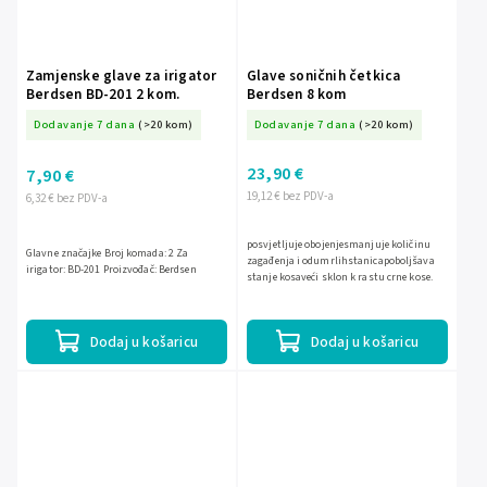
Zamjenske glave za irigator
Glave soničnih četkica
Berdsen BD-201 2 kom.
Berdsen 8 kom
Dodavanje 7 dana
(>20 kom)
Dodavanje 7 dana
(>20 kom)
23,90 €
7,90 €
19,12 € bez PDV-a
6,32 € bez PDV-a
posvjetljuje obojenjesmanjuje količinu
Glavne značajke Broj komada: 2 Za
zagađenja i odumrlihstanicapoboljšava
irigator: BD-201 Proizvođač: Berdsen
stanje kosaveći sklon k rastu crne kose.
Dodaj u košaricu
Dodaj u košaricu