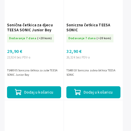
Sonična četkica za djecu
Soniczna četkica TEESA
TEESA SONIC Junior Boy
SONIC
Dodavanje 7 dana
(>20 kom)
Dodavanje 7 dana
(>20 kom)
29,90 €
32,90 €
23,92 € bez PDV-a
26,32 € bez PDV-a
TSA8005 Soniczna četkica za zube TEESA
TSA8010 Soniczna zubna četkica TEESA
SONIC Junior Boy
SONIC
Dodaj u košaricu
Dodaj u košaricu