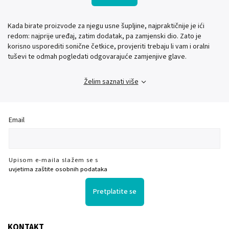
Kada birate proizvode za njegu usne šupljine, najpraktičnije je ići
redom: najprije uređaj, zatim dodatak, pa zamjenski dio. Zato je
korisno usporediti sonične četkice, provjeriti trebaju li vam i oralni
tuševi te odmah pogledati odgovarajuće zamjenjive glave.
Želim saznati više
Email
Upisom e-maila slažem se s
uvjetima zaštite osobnih podataka
Pretplatite se
KONTAKT