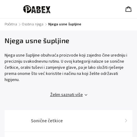
Početna
/
Osobna njega
/
Njega usne šupljine
Njega usne šupljine
Njega usne šupljine obuhvaća proizvode koji zajedno čine uredniju i
precizniju svakodnevnu rutinu. U ovoj kategoriji nalaze se sonične
četkice, oralni tuševi i zamjenjive glave, pa je lako složiti rješenje
prema onome što već koristite i načinu na koji želite održavati
higijenu.
Želim saznati više
Sonične četkice