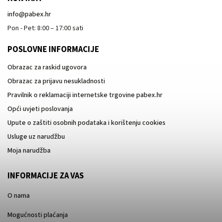
info
@
pabex.hr
Pon - Pet: 8:00 – 17:00 sati
POSLOVNE INFORMACIJE
Obrazac za raskid ugovora
Obrazac za prijavu nesukladnosti
Pravilnik o reklamaciji internetske trgovine pabex.hr
Opći uvjeti poslovanja
Upute o zaštiti osobnih podataka i korištenju cookies
Usluge uz narudžbu
Moja narudžba
INFORMACIJE ZA VAS
O nama
Mogućnosti plaćanja