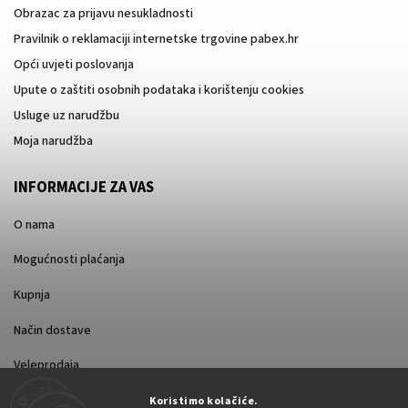
Obrazac za prijavu nesukladnosti
Pravilnik o reklamaciji internetske trgovine pabex.hr
Opći uvjeti poslovanja
Upute o zaštiti osobnih podataka i korištenju cookies
Usluge uz narudžbu
Moja narudžba
INFORMACIJE ZA VAS
O nama
Mogućnosti plaćanja
Kupnja
Način dostave
Veleprodaja
Koristimo kolačiće.