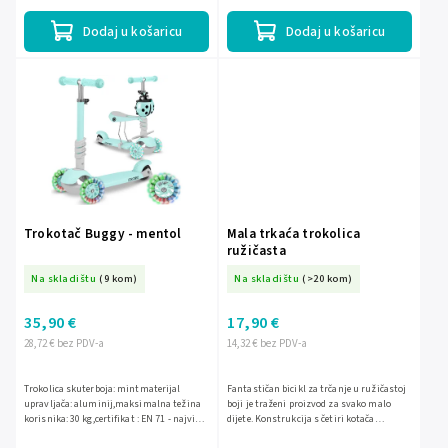
Maksimalno...
europski sigurnosni standardi
Dodaj u košaricu
Dodaj u košaricu
Trokotač Buggy - mentol
Mala trkaća trokolica
ružičasta
Na skladištu
(9 kom)
Na skladištu
(>20 kom)
35,90 €
17,90 €
28,72 € bez PDV-a
14,32 € bez PDV-a
Trokolica skuterboja: mintmaterijal
Fantastičan bicikl za trčanje u ružičastoj
upravljača: aluminij,maksimalna težina
boji je traženi proizvod za svako malo
korisnika: 30 kg,certifikat : EN 71 - najviši
dijete. Konstrukcija s četiri kotača
europski sigurnosni standardi.
osigurava ravnotežu tijekom vožnje.