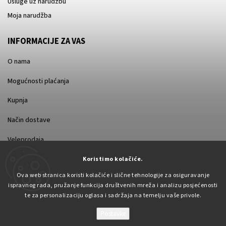
Usluge uz narudžbu
Moja narudžba
INFORMACIJE ZA VAS
O nama
Mogućnosti plaćanja
Kupnja
Način dostave
Veleprodaja
Koristimo kolačiće.
Ova web stranica koristi kolačiće i slične tehnologije za osiguravanje
ispravnog rada, pružanje funkcija društvenih mreža i analizu posjećenosti
te za personalizaciju oglasa i sadržaja na temelju vaše privole.
Postavke
Autorsko pravo 2026
Pabex.hr
. Sva prava pridržana.