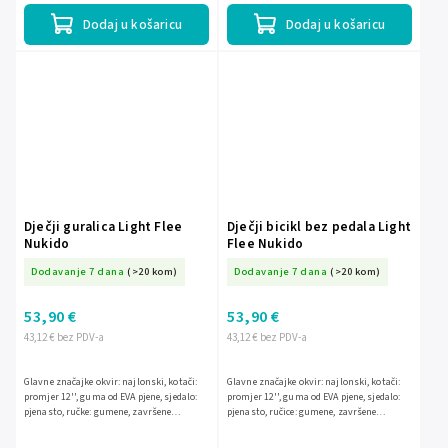
Dodaj u košaricu
Dodaj u košaricu
Dječji guralica Light Flee
Dječji bicikl bez pedala Light
Nukido
Flee Nukido
Dodavanje 7 dana
(>20 kom)
Dodavanje 7 dana
(>20 kom)
53,90 €
53,90 €
43,12 € bez PDV-a
43,12 € bez PDV-a
Glavne značajke okvir: najlonski, kotači:
Glavne značajke okvir: najlonski, kotači:
promjer 12'', guma od EVA pjene, sjedalo:
promjer 12'', guma od EVA pjene, sjedalo:
pjenasto, ručke: gumene, završene
pjenasto, ručice: gumene, završene
čepovima
kočnicama