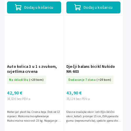
Dodaj u košaricu
Dodaj u košaricu
Auto kolica 3 u 1 s zvukom,
Dječji balans bicikl Nukido
svjetlima crvena
NK-603
Na skladištu
(>20 kom)
Dodavanje 7 dana
(>20 kom)
42,90 €
43,90 €
34,32 € bez PDV-a
35,12 € bez PDV-a
Materijal: plastika. Crvena boja. Dob: od 12
Glavne značajke okvir: izdržljiv čelični
mjeseci. Maksimalno opterećenje:
okvir, kotači: promjer 15 cm, EVA pjenasta
Maksimalna nosivost: 23 kg. Napajanje: 3x
guma (nepneumatska), sjedalo: pjenasto,
AA baterije (nisu uključene). Širina
podesiva visina: (25-28 cm), upravljač:
autića:...
gumeni,...