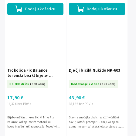
bicikl je...
Maksimalno...
Dodaj u košaricu
Dodaj u košaricu
Trokolica Fix Balance
Dječji bicikl Nukido NK-603
terenski bicikl bijelo-
ružičasti
Na skladištu
(>20 kom)
Dodavanje 7 dana
(>20 kom)
17,90 €
43,90 €
14,32 € bez PDV-a
35,12 € bez PDV-a
Bijelo-ružičasti kros bicikl Trike Fix
Glavne značajke okvir: izdržljiv čelični
Balance. Vožnja potiče motoričku
okvir, kotači: promjer 15 cm, EVA pjena
koordinaciju i uči ravnotežu. Podesivi
guma (nepumpajuće), sjedalo: pjenasto,
dijelovi omogućuju prilagodbu bicikla
podešavanje visine: (25-28 cm) upravljač:
vašem djetetu. Maksimalno...
gumeni,...