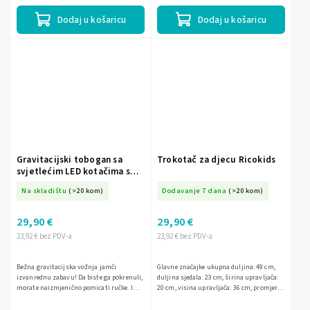
Dodaj u košaricu
Dodaj u košaricu
Gravitacijski tobogan sa
Trokotač za djecu Ricokids
svjetlećim LED kotačima s
glazbom 76 cm zlatne i bijele
Na skladištu
(>20 kom)
Dodavanje 7 dana
(>20 kom)
boje maks. 120 kg
29,90 €
29,90 €
23,92 € bez PDV-a
23,92 € bez PDV-a
Bežna gravitacijska vožnja jamči
Glavne značajke ukupna duljina: 49 cm,
izvanrednu zabavu! Da biste ga pokrenuli,
duljina sjedala: 23 cm, širina upravljača:
morate naizmjenično pomicati ručke. Ima
20 cm, visina upravljača: 36 cm, promjer
svjetleće kotače i unaprijed instaliranu
kotačića: 15 cm
glazbu. Napajanje: 3...