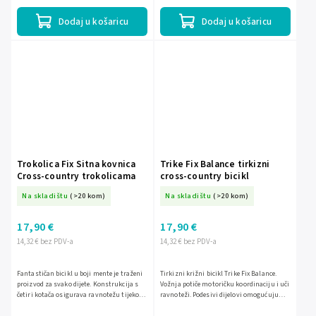
Zahvaljujući čeličnom...
Dodaj u košaricu
Dodaj u košaricu
Trokolica Fix Sitna kovnica
Trike Fix Balance tirkizni
Cross-country trokolicama
cross-country bicikl
Na skladištu
(>20 kom)
Na skladištu
(>20 kom)
17,90 €
17,90 €
14,32 € bez PDV-a
14,32 € bez PDV-a
Fantastičan bicikl u boji mente je traženi
Tirkizni križni bicikl Trike Fix Balance.
proizvod za svako dijete. Konstrukcija s
Vožnja potiče motoričku koordinaciju i uči
četiri kotača osigurava ravnotežu tijekom
ravnoteži. Podesivi dijelovi omogućuju
vožnje. Zahvaljujući čeličnom okviru,
prilagodbu bicikla vašem djetetu.