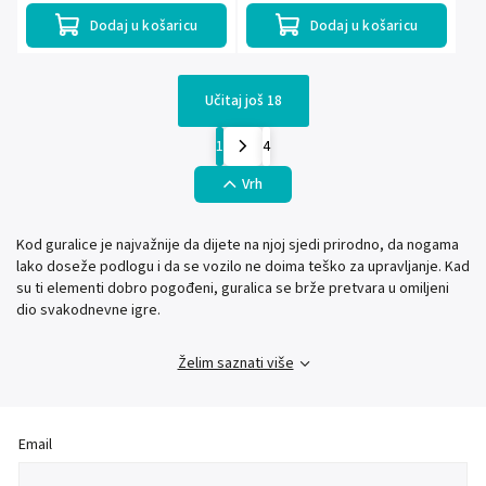
Dodaj u košaricu
Dodaj u košaricu
Učitaj još 18
1
4
Vrh
Kod guralice je najvažnije da dijete na njoj sjedi prirodno, da nogama
lako doseže podlogu i da se vozilo ne doima teško za upravljanje. Kad
su ti elementi dobro pogođeni, guralica se brže pretvara u omiljeni
dio svakodnevne igre.
Želim saznati više
Email