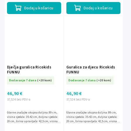
Dodaj u košaricu
Dodaj u košaricu
Dječja guralica Ricokids
Guralica za djecu Ricokids
FUNNU
FUNNU
Dodavanje 7 dana
(>20 kom)
Dodavanje 7 dana
(>20 kom)
46,90 €
46,90 €
37,52 € bez PDV-a
37,52 € bez PDV-a
Glavne značajke ukupna duljina: 89 cm,
Glavne značajke ukupna duljina: 89 cm,
visina sjedala: 35-42 cm, duljina sjedala:
visina sjedala: 35-42 cm, duljina sjedala:
20 cm, širina upravljača: 42,5 cm, visina
20 cm, širina upravljača: 42,5 cm, visina
upravljača: 53 cm, promjer kotača: 12 inča
upravljača: 53 cm, promjer kotača: 12 inča
= 29 cm
= 29 cm