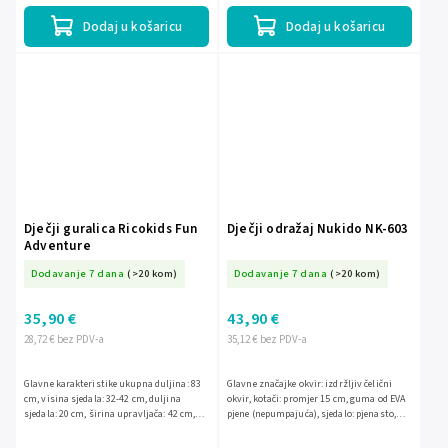
Dodaj u košaricu
Dodaj u košaricu
Dječji guralica Ricokids Fun
Dječji odražaj Nukido NK-603
Adventure
Dodavanje 7 dana
(>20 kom)
Dodavanje 7 dana
(>20 kom)
35,90 €
43,90 €
28,72 € bez PDV-a
35,12 € bez PDV-a
Glavne karakteristike ukupna duljina: 83
Glavne značajke okvir: izdržljiv čelični
cm, visina sjedala: 32-42 cm, duljina
okvir, kotači: promjer 15 cm, guma od EVA
sjedala: 20 cm, širina upravljača: 42 cm,
pjene (nepumpajuća), sjedalo: pjenasto,
visina upravljača: 53 - 61 cm, promjer
podešavanje visine: (25-28 cm), upravljač:
kotačića: 29 cm
gumeni,...