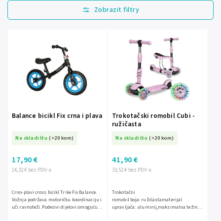
Najprodavanije
Najjeftinije
Najskuplje
Abecedno
Balance bicikl Fix crna i plava
Trokotačski romobil Cubi -
ružičasta
Na skladištu
(>20 kom)
Na skladištu
(>20 kom)
17,90 €
41,90 €
14,32 € bez PDV-a
33,52 € bez PDV-a
Crno-plavi cross bicikl Trike Fix Balance.
Trokotačni
Vožnja podržava motoričku koordinaciju i
romobil boja: ružičastamaterijal
uči ravnoteži. Podesivi dijelovi omogućuju
upravljača: aluminij,maksimalna težina
prilagodbu bicikla vašem djetetu.
korisnika: 30 kg,certifikat : EN 71 - najviši