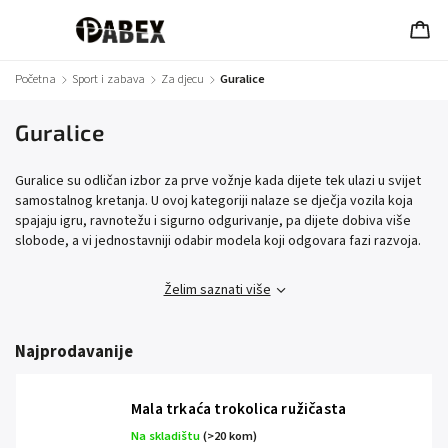
Početna
/
Sport i zabava
/
Za djecu
/
Guralice
Guralice
Guralice su odličan izbor za prve vožnje kada dijete tek ulazi u svijet
samostalnog kretanja. U ovoj kategoriji nalaze se dječja vozila koja
spajaju igru, ravnotežu i sigurno odgurivanje, pa dijete dobiva više
slobode, a vi jednostavniji odabir modela koji odgovara fazi razvoja.
Želim saznati više
Najprodavanije
Mala trkaća trokolica ružičasta
Na skladištu
(>20 kom)