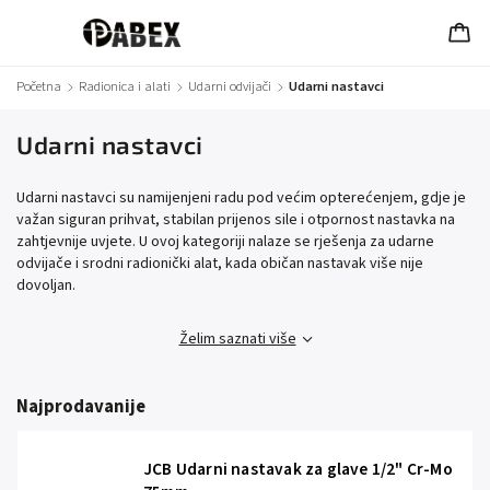
Početna
/
Radionica i alati
/
Udarni odvijači
/
Udarni nastavci
Udarni nastavci
Udarni nastavci su namijenjeni radu pod većim opterećenjem, gdje je
važan siguran prihvat, stabilan prijenos sile i otpornost nastavka na
zahtjevnije uvjete. U ovoj kategoriji nalaze se rješenja za udarne
odvijače i srodni radionički alat, kada običan nastavak više nije
dovoljan.
Želim saznati više
Najprodavanije
JCB Udarni nastavak za glave 1/2" Cr-Mo