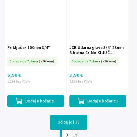
Priključak 100mm 3/4"
JCB Udarna glava 3/4" 23mm
6-kutna Cr-Mo KLJUČ
nastavak
Dodavanje 7 dana
(>20 kom)
Dodavanje 7 dana
(>20 kom)
6,90 €
3,90 €
5,52 € bez PDV-a
3,12 € bez PDV-a
Dodaj u košaricu
Dodaj u košaricu
Učitaj još 18
1
15