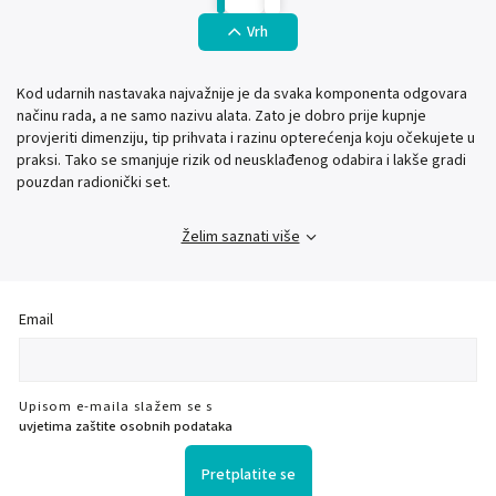
Vrh
Kod udarnih nastavaka najvažnije je da svaka komponenta odgovara
načinu rada, a ne samo nazivu alata. Zato je dobro prije kupnje
provjeriti dimenziju, tip prihvata i razinu opterećenja koju očekujete u
praksi. Tako se smanjuje rizik od neusklađenog odabira i lakše gradi
pouzdan radionički set.
Želim saznati više
Email
Upisom e-maila slažem se s
uvjetima zaštite osobnih podataka
Pretplatite se