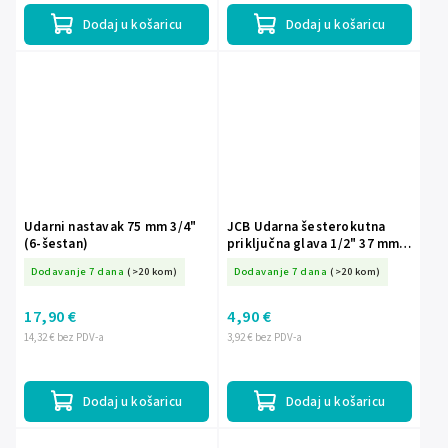
Dodaj u košaricu
Dodaj u košaricu
Udarni nastavak 75 mm 3/4"
JCB Udarna šesterokutna
(6-šestan)
priključna glava 1/2" 37 mm
Cr-Mo
Dodavanje 7 dana
(>20 kom)
Dodavanje 7 dana
(>20 kom)
17,90 €
4,90 €
14,32 € bez PDV-a
3,92 € bez PDV-a
Dodaj u košaricu
Dodaj u košaricu