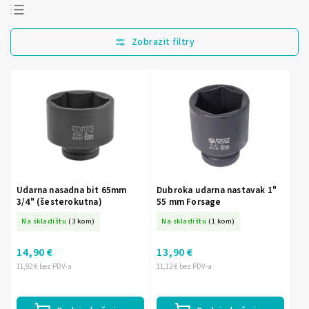
Najprodavanije
Najjeftinije
Najskuplje
Abecedno
Udarna nasadna bit 65mm
Dubroka udarna nastavak 1"
3/4" (šesterokutna)
55 mm Forsage
Na skladištu
(3 kom)
Na skladištu
(1 kom)
14,90 €
13,90 €
11,92 € bez PDV-a
11,12 € bez PDV-a