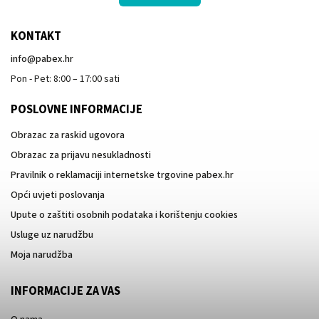
KONTAKT
info
@
pabex.hr
Pon - Pet: 8:00 – 17:00 sati
POSLOVNE INFORMACIJE
Obrazac za raskid ugovora
Obrazac za prijavu nesukladnosti
Pravilnik o reklamaciji internetske trgovine pabex.hr
Opći uvjeti poslovanja
Upute o zaštiti osobnih podataka i korištenju cookies
Usluge uz narudžbu
Moja narudžba
INFORMACIJE ZA VAS