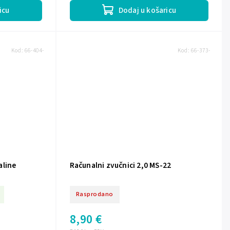
icu
Dodaj u košaricu
Kod:
66-404-
Kod:
66-373-
aline
Računalni zvučnici 2,0 MS-22
Rasprodano
8,90 €