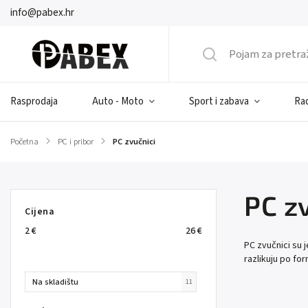
info@pabex.hr
Rasprodaja
Auto - Moto
Sport i zabava
Rad
Početna
/
PC i pribor
/
PC zvučnici
PC z
Cijena
2
€
26
€
PC zvučnici su j
razlikuju po fo
Na skladištu
11