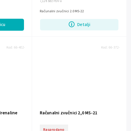
7,12 € bez PDV-a
Računalni zvučnici 2.0 MS-22
icu
Detalji
Kod:
66-402-
Kod:
66-372-
drenaline
Računalni zvučnici 2,0 MS-21
Rasprodano