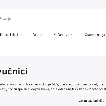
ionica i alati
Vrt
Kućanstvo
Osobna njega
vučnici
ednostavan način da računalo dobije čišći, puniji i ugodniji zvuk za rad, glaz
rmatu, načinu spajanja i dojmu zvuka, pa je odabir najlakši kada krenete od s
Želim saznati više