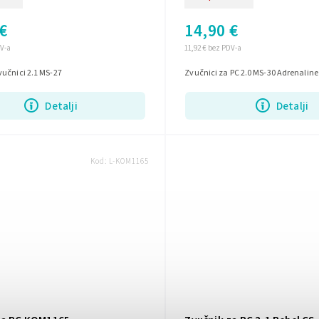
€
14,90 €
DV-a
11,92 € bez PDV-a
vučnici 2.1 MS-27
Zvučnici za PC 2.0 MS-30 Adrenaline
Detalji
Detalji
Kod:
L-KOM1165