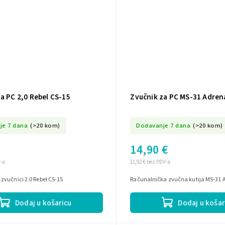
a PC 2,0 Rebel CS-15
Zvučnik za PC MS-31 Adren
je 7 dana
(>20 kom)
Dodavanje 7 dana
(>20 kom)
14,90 €
V-a
11,92 € bez PDV-a
zvučnici 2.0 Rebel CS-15
Računalnička zvučna kutija MS-31 
Dodaj u košaricu
Dodaj u košar