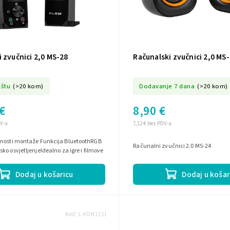
 zvučnici 2,0 MS-28
Računalski zvučnici 2,0 MS
ištu
(>20 kom)
Dodavanje 7 dana
(>20 kom)
€
8,90 €
DV-a
7,12 € bez PDV-a
nosti montaže Funkcija BluetoothRGB
Računalni zvučnici 2.0 MS-24
ko osvjetljenjeIdealno za igre i filmove
Dodaj u košaricu
Dodaj u košar
Kod:
L-KOM1151