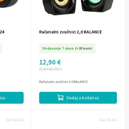
-24
Računalni zvučnici 2,0 BALANCE
Dodavanje 7 dana
(>20 kom)
12,90 €
10,32 € bez PDV-a
Računalni zvučnici 2.0 BALANCE
icu
Dodaj u košaricu
Kod:
66-403-
Kod:
66-401-