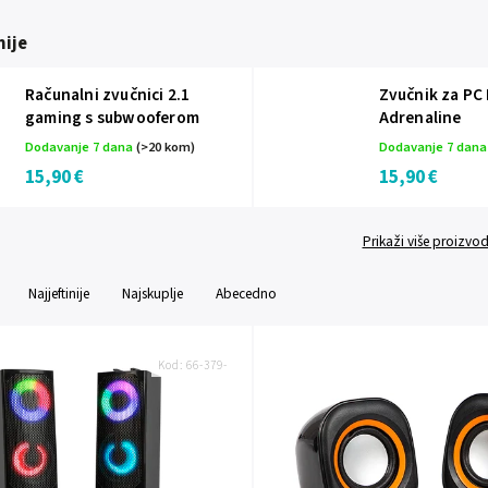
ije
Računalni zvučnici 2.1
Zvučnik za PC
gaming s subwooferom
Adrenaline
Dodavanje 7 dana
(>20 kom)
Dodavanje 7 dan
15,90 €
15,90 €
Prikaži više proizvo
Najjeftinije
Najskuplje
Abecedno
Kod:
66-379-