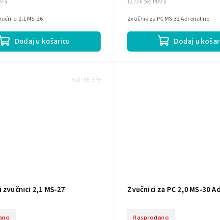
DV-a
12,72 € bez PDV-a
vučnici 2.1 MS-26
Zvučnik za PC MS-32 Adrenaline
Dodaj u košaricu
Dodaj u košar
Kod:
66-378-
 zvučnici 2,1 MS-27
Zvučnici za PC 2,0 MS-30 A
ano
Rasprodano