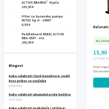
ACTIVE RBA4507 - bijela
189,90 €
Filter za bazensku pumpu
INTEX tip H - 29007
6,90 €
Računalni
Paddleboard REBEL ACTIVE
RBA-4507 - sivi
Na sklad
200,90 €
15,90 
12,72 € bez P
Blogovi
Dvije moguć
LED pozadins
Kako odabrati Cinch konektore: vodič
kroz pribor za zvučnike
04.08.2026
Kako odabrati akumulatorske bušilice
31.07.2026
Kako odabrati prekidače i utičnice: