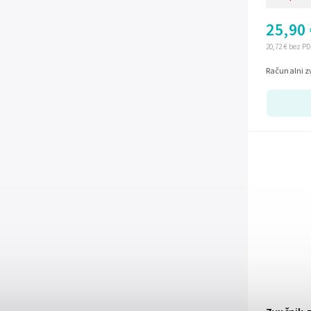
25,90 
20,72 € bez P
Računalni z