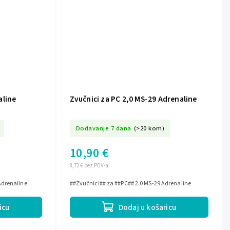
aline
Zvučnici za PC 2,0 MS-29 Adrenaline
Dodavanje 7 dana
(>20 kom)
10,90 €
8,72 € bez PDV-a
Adrenaline
##Zvučnici## za ##PC## 2.0 MS-29 Adrenaline
icu
Dodaj u košaricu