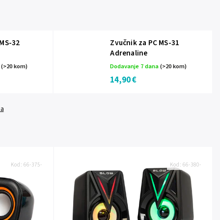
 MS-32
Zvučnik za PC MS-31
Adrenaline
a
(>20 kom)
Dodavanje 7 dana
(>20 kom)
14,90 €
da
Kod:
66-375-
Kod:
66-380-