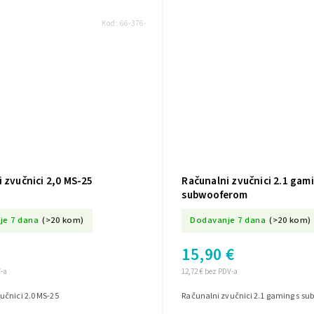
Kod:
66-376-
 zvučnici 2,0 MS-25
Računalni zvučnici 2.1 gam
subwooferom
je 7 dana
(>20 kom)
Dodavanje 7 dana
(>20 kom)
15,90 €
V-a
12,72 € bez PDV-a
učnici 2.0 MS-25
Računalni zvučnici 2.1 gaming s s