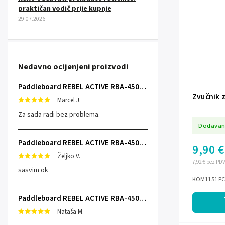
praktičan vodič prije kupnje
29.07.2026
Nedavno ocijenjeni proizvodi
Paddleboard REBEL ACTIVE RBA-4507 - narančasti
Zvučnik z
Marcel J.
Za sada radi bez problema.
Dodavan
Paddleboard REBEL ACTIVE RBA-4507 - narančasti
9,90 €
Željko V.
7,92 € bez PD
sasvim ok
KOM1151 PC 
Paddleboard REBEL ACTIVE RBA-4507 - sivi
Nataša M.