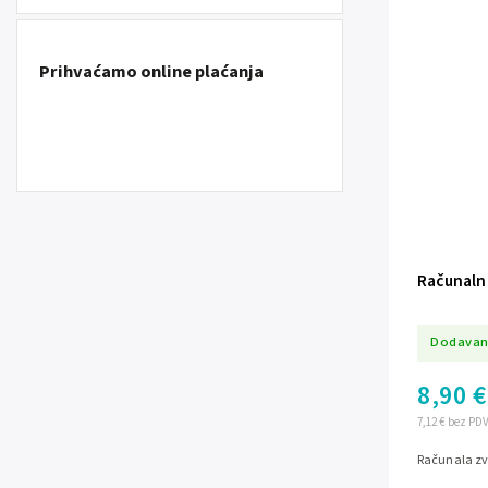
Prihvaćamo online plaćanja
Računalni
Dodavan
8,90 €
7,12 € bez PD
Računala zv