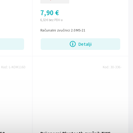
7,90 €
6,32 € bez PDV-a
Računalni zvučnici 2.0 MS-21
Detalji
Kod:
L-KOM1160
Kod:
30-336-