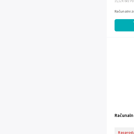
15,12 € bez P
Računalni z
Računalni
Rasprod