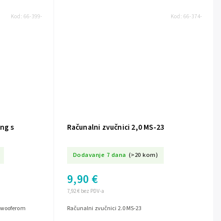
Kod:
66-399-
Kod:
66-374-
ing s
Računalni zvučnici 2,0 MS-23
Dodavanje 7 dana
(>20 kom)
9,90 €
7,92 € bez PDV-a
ubwooferom
Računalni zvučnici 2.0 MS-23