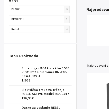
Marke
Najprodavan
BLOW
14
PROLECH
1
Rebel
4
Top 5 Proizvoda
Najprodavanije
Schelinger MC4 konektor 1500
V DC IP67 s pinovima BM-E09-
SC4-1,5KV-1
1,90 €
Električna traka za trčanje
REBEL ACTIVE model RBA-1017
136,90 €
Daske za veslanje REBEL