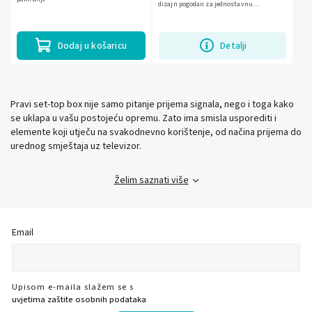
dizajn pogodan za jednostavnu
instalaciju.Široka kompatibilnost s
različitim markama...
Dodaj u košaricu
Detalji
Pravi set-top box nije samo pitanje prijema signala, nego i toga kako
se uklapa u vašu postojeću opremu. Zato ima smisla usporediti i
elemente koji utječu na svakodnevno korištenje, od načina prijema do
urednog smještaja uz televizor.
Želim saznati više
Email
Upisom e-maila slažem se s
uvjetima zaštite osobnih podataka