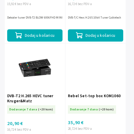
15,92 € bez PDV-a
16,72 € bez PDV-a
Dekoder tuner DVB-T2 BLOW 6006FHD MINI
DVB-T/C Hevc H.265 10bit Tuner Cabletech
Dodaj u košaricu
Dodaj u košaricu
DVB-T2 H.265 HEVC tuner
Rebel Set-top box KOM1060
Kruger&Matz
Dodavanje 7 dana
(>20 kom)
Dodavanje 7 dana
(>20 kom)
35,90 €
20,90 €
28,72 € bez PDV-a
16,72 € bez PDV-a