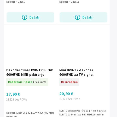
Dekoder HD 2851
Dekoder HD 2851S
Detalji
Detalji
Dekoder tuner DVB-T2 BLOW
Mini DVB-T2 dekoder
6006FHD MINI pakiranje
6000FHD za TV signal
Dodavanje 7 dana
(>20 kom)
Rasprodano
20,90 €
17,90 €
16,72 € bez PDV-a
14,32 € bez PDV-a
DVB-T2 dekoderPodrška za prijem signala
Dekoder tuner DVB-T2 BLOW 6006FHD MINI
DVB-T2 za kvalitetu Full HD.Kompaktan
pakiranje