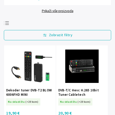
Prikaži više proizvoda
Najprodavanije
Najjeftinije
Najskuplje
Abecedno
Dekoder tuner DVB-T2 BLOW
DVB-T/C Hevc H.265 10bit
6006FHD MINI
Tuner Cabletech
Na skladištu
(>20 kom)
Na skladištu
(>20 kom)
19,90 €
20,90 €