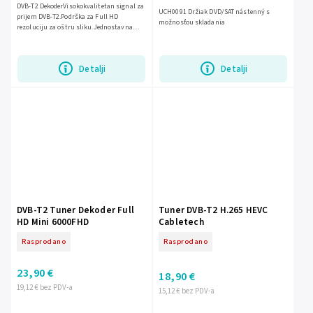
DVB-T2 DekoderVisokokvalitetan signal za
UCH0091 Držiak DVD/SAT nástenný s
prijem DVB-T2.Podrška za Full HD
možnosťou skladania
rezoluciju za oštru sliku.Jednostavna
instalacija i korisnička
prijaznost.Kompaktan i stilski dizajn...
Detalji
Detalji
DVB-T2 Tuner Dekoder Full
Tuner DVB-T2 H.265 HEVC
HD Mini 6000FHD
Cabletech
Rasprodano
Rasprodano
23,90 €
18,90 €
19,12 € bez PDV-a
15,12 € bez PDV-a