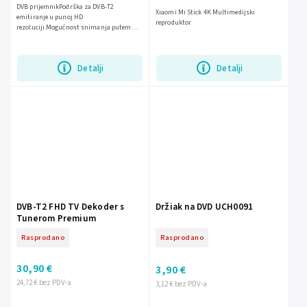
DVB prijemnikPodrška za DVB-T2
Xiaomi Mi Stick 4K Multimedijski
emitiranje u punoj HD
reproduktor
rezoluciji.Mogućnost snimanja putem
USB-a na vanjsku pohranu.Jednostavna
instalacija i korištenje.Kompaktni dizajn
pogodan...
Detalji
Detalji
DVB-T2 FHD TV Dekoder s
Držiak na DVD UCH0091
Tunerom Premium
Rasprodano
Rasprodano
30,90 €
3,90 €
24,72 € bez PDV-a
3,12 € bez PDV-a