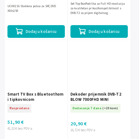
Set-Top BoxPodrška za Full HD rezoluciju
UCH0216 Staklena polica za SAT, DVD
za kvalitetan prikazKompatibilnost s
360x250
DVB-T2 za prijem digitalnog
emitiranjaJednostavna instalacija i
upravljanjeModeran dizajn koji...
Dodaj u košaricu
Dodaj u košaricu
Smart TV Box s Bluetoothom
Dekoder prijemnik DVB-T2
i tipkovnicom
BLOW 7000FHD MINI
Rasprodano
Dodavanje 7 dana
(>20 kom)
51,90 €
20,90 €
41,52 € bez PDV-a
16,72 € bez PDV-a