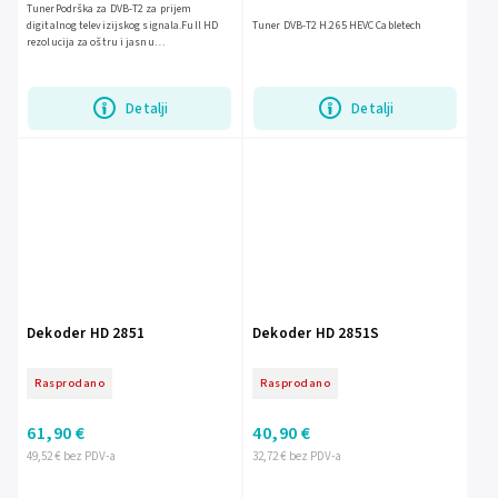
TunerPodrška za DVB-T2 za prijem
digitalnog televizijskog signala.Full HD
Tuner DVB-T2 H.265 HEVC Cabletech
rezolucija za oštru i jasnu
sliku.Kompaktan dizajn za jednostavno
postavljanje i...
Detalji
Detalji
Dekoder HD 2851
Dekoder HD 2851S
Rasprodano
Rasprodano
61,90 €
40,90 €
49,52 € bez PDV-a
32,72 € bez PDV-a