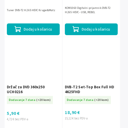
KOM1060 Digitalni prijamnik DVB-T2
Tuner DVB-T2 H.265 HEVC Kruger&Matz
H.265 HEVC - USB, REBEL
Dodaj u košaricu
Dodaj u košaricu
Držač za DVD 360x250
DVB-T2 Set-Top Box Full HD
UCH0216
4625FHD
Dodavanje 7 dana
(>20 kom)
Dodavanje 7 dana
(>20 kom)
18,90 €
5,90 €
15,12 € bez PDV-a
4,72 € bez PDV-a