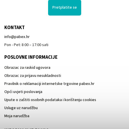
Pretplatite se
KONTAKT
info
@
pabex.hr
Pon - Pet: 8:00 – 17:00 sati
POSLOVNE INFORMACIJE
Obrazac za raskid ugovora
Obrazac za prijavu nesukladnosti
Pravilnik o reklamaciji internetske trgovine pabex.hr
Opći uvjeti poslovanja
Upute o zaštiti osobnih podataka i korištenju cookies
Usluge uz narudžbu
Moja narudžba