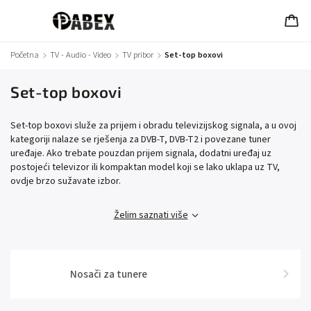
Početna
/
TV - Audio - Video
/
TV pribor
/
Set-top boxovi
Set-top boxovi
Set-top boxovi služe za prijem i obradu televizijskog signala, a u ovoj
kategoriji nalaze se rješenja za DVB-T, DVB-T2 i povezane tuner
uređaje. Ako trebate pouzdan prijem signala, dodatni uređaj uz
postojeći televizor ili kompaktan model koji se lako uklapa uz TV,
ovdje brzo sužavate izbor.
Želim saznati više
Nosači za tunere