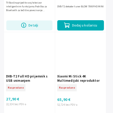
TV BoxUnaprijedite svoj televizor
inteligentnim funkcijama.Podrška za
DVB-T2 dekoder tuner BLOW 7000FHD MINI
Bluetooth za bežično povezivanje
uređaja.Sadrži praktičnu tipkovnicu za
brzo i jednostavno...
Detalji
Dodaj u košaricu
DVB-T2 Full HD prijemnik s
Xiaomi Mi Stick 4K
USB snimanjem
Multimedijski reproduktor
Rasprodano
Rasprodano
27,90 €
65,90 €
22,32 € bez PDV-a
52,72 € bez PDV-a