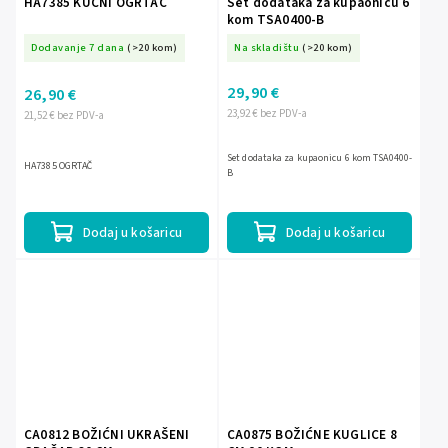
HA7385 KUĆNI OGRTAČ
Set dodataka za kupaonicu 6
kom TSA0400-B
Dodavanje 7 dana
(>20 kom)
Na skladištu
(>20 kom)
29,90 €
26,90 €
23,92 € bez PDV-a
21,52 € bez PDV-a
Set dodataka za kupaonicu 6 kom TSA0400-
HA7385 OGRTAČ
B
Dodaj u košaricu
Dodaj u košaricu
CA0812 BOŽIĆNI UKRAŠENI
CA0875 BOŽIĆNE KUGLICE 8