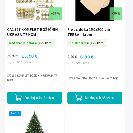
–36 %
–30 %
CA1167 KOMPLET BOŽIĆNIH
Fleec deka 150x200 cm
UKRASA 77 KOM.
TEESA - krem
Dodavanje 7 dana
(>20 kom)
Na skladištu
(>20 kom)
15,90 €
24,90 €
6,90 €
9,90 €
12,72 € bez PDV-a
5,52 € bez PDV-a
CA1167 KOMPLET BOŽIĆNIH UKRASA 77
Fleec deka 150x200 cm TEESA - krem boja
KOM.
Dodaj u košaricu
Dodaj u košaricu
Akcija