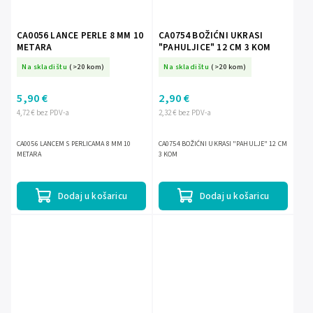
CA0056 LANCE PERLE 8 MM 10
CA0754 BOŽIĆNI UKRASI
METARA
"PAHULJICE" 12 CM 3 KOM
Na skladištu
(>20 kom)
Na skladištu
(>20 kom)
5,90 €
2,90 €
4,72 € bez PDV-a
2,32 € bez PDV-a
CA0056 LANCEM S PERLICAMA 8 MM 10
CA0754 BOŽIĆNI UKRASI "PAHULJE" 12 CM
METARA
3 KOM
Dodaj u košaricu
Dodaj u košaricu