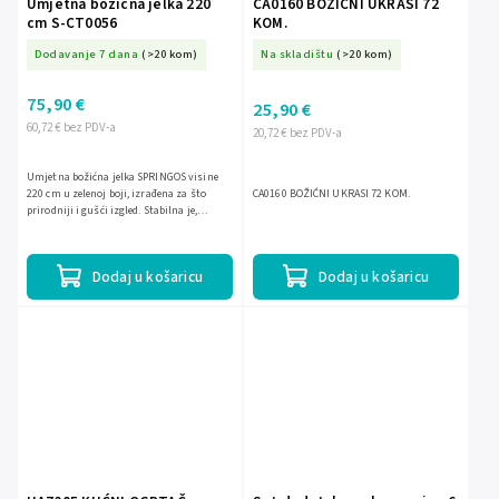
Umjetna božićna jelka 220
CA0160 BOŽIĆNI UKRASI 72
cm S-CT0056
KOM.
Dodavanje 7 dana
(>20 kom)
Na skladištu
(>20 kom)
75,90 €
25,90 €
60,72 € bez PDV-a
20,72 € bez PDV-a
Umjetna božićna jelka SPRINGOS visine
220 cm u zelenoj boji, izrađena za što
CA0160 BOŽIĆNI UKRASI 72 KOM.
prirodniji i gušći izgled. Stabilna je,
detaljno oblikovana i dolazi kao set za
samostalno...
Dodaj u košaricu
Dodaj u košaricu