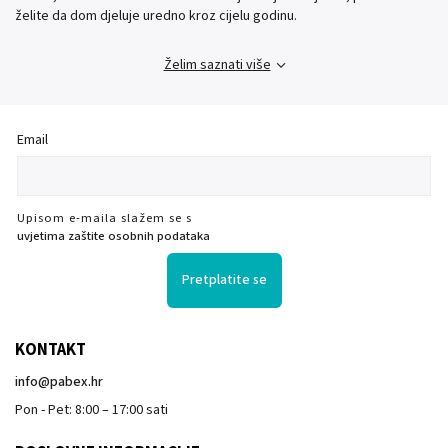
želite da dom djeluje uredno kroz cijelu godinu.
Želim saznati više
Email
Upisom e-maila slažem se s
uvjetima zaštite osobnih podataka
Pretplatite se
KONTAKT
info
@
pabex.hr
Pon - Pet: 8:00 – 17:00 sati