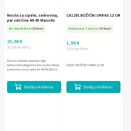
Nosila za cipele, cedrovina,
CA1291 BOŽIĆNI UKRAS 12 CM
par veličina 44-45 Massido
Na skladištu
(>20 kom)
Dodavanje 7 dana
(>20 kom)
25,90 €
1,90 €
20,72 € bez PDV-a
1,52 € bez PDV-a
Glavne značajke upijanje vlage
baktericidno elegantno lako za korištenje
CA1291 BOŽIĆNI UKRAS 12 CM
aromatični miris cedra EU 44-45 (28,5-29,5
cm)
Dodaj u košaricu
Dodaj u košaricu