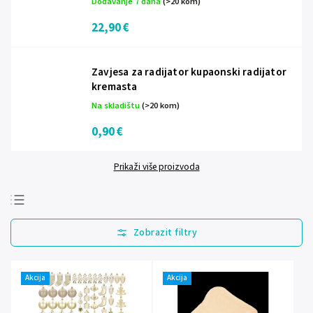
Dodavanje 7 dana
(>20 kom)
22,90 €
Zavjesa za radijator kupaonski radijator
kremasta
Na skladištu
(>20 kom)
0,90 €
Prikaži više proizvoda
Najprodavanije
Najjeftinije
Najskuplje
Akcija
Akcija
Abecedno