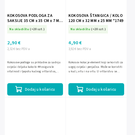
KOKOSOVA PODLOGA ZA
KOKOSOVA ŠTANGICA / KOLO
SAKSIJE 35 CM x 35 CM x 7 MM
120 CM x 32 MM x 25 MM *1749
*1824
Na skladištu
(>20 szt.)
Na skladištu
(>20 szt.)
2,90 €
4,90 €
2,32 € bez PDV-a
3,92 € bez PDV-a
Kokosove podloge su prikladne za sadnju
Kokosov kolac je element koji se koristi za
cvijeća i biljaka kako bi ## osigurale
uzgoj cvijeća i penjačica. Može se koristiti
vitalnost i ljepotu kućnog vrtlarstva,
u kući, vrtu i na vrtu. U vrtlarstvu se
balkona, terase, vjenčanih dekoracija,
koristi za potporu sadnicama. Mogu se
kancelarijskih...
koristiti...
Dodaj u košaricu
Dodaj u košaricu