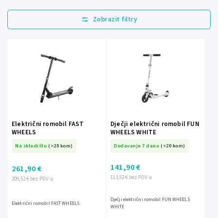
Najprodavanije
Najjeftinije
Najskuplje
Abecedno
Električni romobil FAST
Dječji električni romobil FUN
WHEELS
WHEELS WHITE
Na skladištu
(>20 kom)
Dodavanje 7 dana
(>20 kom)
141,90 €
261,90 €
113,52 € bez PDV-a
209,52 € bez PDV-a
Dječji električni romobil FUN WHEELS
Električni romobil FAST WHEELS
WHITE