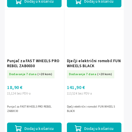
Dodaj u košaricu
Dodaj u košaricu
Punjač za FAST WHEELS PRO
Dječji električni romobil FUN
REBEL ZAB0030
WHEELS BLACK
Dodavanje 7 dana
(>20 kom)
Dodavanje 7 dana
(>20 kom)
18,90 €
141,90 €
15,12 € bez PDV-a
113,52 € bez PDV-a
Punjač za FAST WHEELS PRO REBEL
Dječji električni romobil FUN WHEELS
ZAB0030
BLACK
Dodaj u košaricu
Dodaj u košaricu