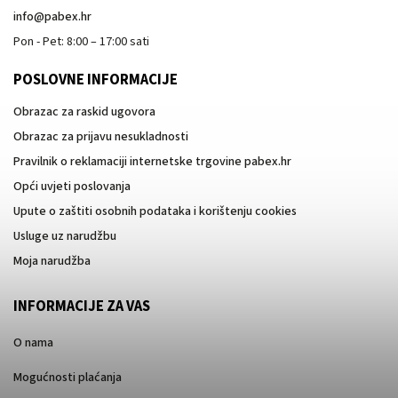
info
@
pabex.hr
Pon - Pet: 8:00 – 17:00 sati
POSLOVNE INFORMACIJE
Obrazac za raskid ugovora
Obrazac za prijavu nesukladnosti
Pravilnik o reklamaciji internetske trgovine pabex.hr
Opći uvjeti poslovanja
Upute o zaštiti osobnih podataka i korištenju cookies
Usluge uz narudžbu
Moja narudžba
INFORMACIJE ZA VAS
O nama
Mogućnosti plaćanja