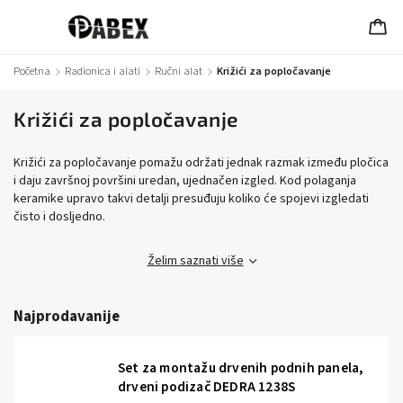
Početna
/
Radionica i alati
/
Ručni alat
/
Križići za popločavanje
Križići za popločavanje
Križići za popločavanje pomažu održati jednak razmak između pločica
i daju završnoj površini uredan, ujednačen izgled. Kod polaganja
keramike upravo takvi detalji presuđuju koliko će spojevi izgledati
čisto i dosljedno.
Želim saznati više
Najprodavanije
Set za montažu drvenih podnih panela,
drveni podizač DEDRA 1238S