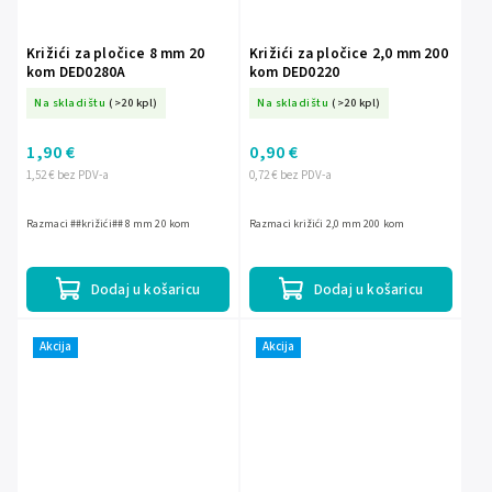
Križići za pločice 8 mm 20
Križići za pločice 2,0 mm 200
kom DED0280A
kom DED0220
Na skladištu
(>20 kpl)
Na skladištu
(>20 kpl)
1,90 €
0,90 €
1,52 € bez PDV-a
0,72 € bez PDV-a
Razmaci ##križići## 8 mm 20 kom
Razmaci križići 2,0 mm 200 kom
Dodaj u košaricu
Dodaj u košaricu
Akcija
Akcija