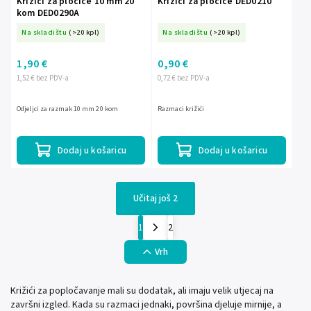
Križići za pločice 10 mm 20
Križići za pločice DED0210
kom DED0290A
Na skladištu
(>20 kpl)
Na skladištu
(>20 kpl)
1,90 €
0,90 €
1,52 € bez PDV-a
0,72 € bez PDV-a
Odjeljci za razmak 10 mm 20 kom
Razmaci križići
Dodaj u košaricu
Dodaj u košaricu
Učitaj još 2
1
2
Vrh
Križići za popločavanje mali su dodatak, ali imaju velik utjecaj na
završni izgled. Kada su razmaci jednaki, površina djeluje mirnije, a