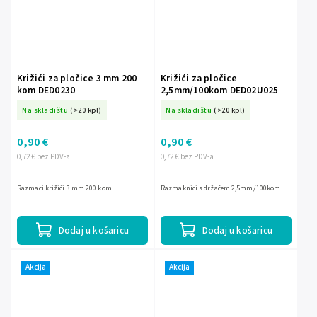
Križići za pločice 3 mm 200
Križići za pločice
kom DED0230
2,5mm/100kom DED02U025
Na skladištu
(>20 kpl)
Na skladištu
(>20 kpl)
0,90 €
0,90 €
0,72 € bez PDV-a
0,72 € bez PDV-a
Razmaci križići 3 mm 200 kom
Razmaknici s držačem 2,5mm/100kom
Dodaj u košaricu
Dodaj u košaricu
Akcija
Akcija