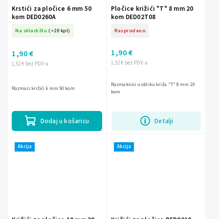
Krstići za pločice 6 mm 50
Pločice križići "T" 8 mm 20
kom DED0260A
kom DED02T08
Na skladištu
(>20 kpl)
Rasprodano
1,90 €
1,90 €
1,52 € bez PDV-a
1,52 € bez PDV-a
Razmaknici u obliku križa "T" 8 mm 20
Razmaci križići 6 mm 50 kom
kom
Dodaj u košaricu
Detalji
Akcija
Akcija