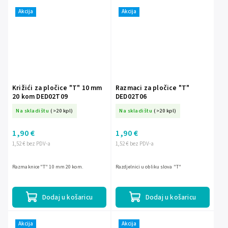
Akcija
Akcija
Križići za pločice "T" 10 mm
Razmaci za pločice "T"
20 kom DED02T09
DED02T06
Na skladištu
(>20 kpl)
Na skladištu
(>20 kpl)
1,90 €
1,90 €
1,52 € bez PDV-a
1,52 € bez PDV-a
Razmaknice "T" 10 mm 20 kom.
Razdjelnici u obliku slova "T"
Dodaj u košaricu
Dodaj u košaricu
Akcija
Akcija