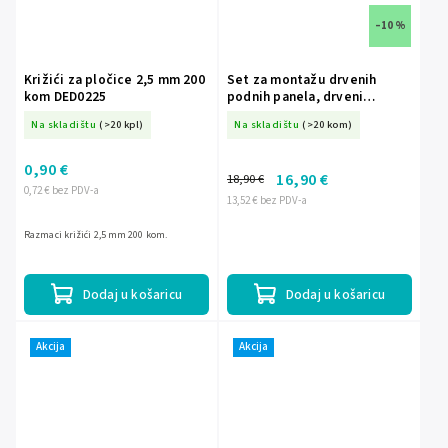
–10 %
Križići za pločice 2,5 mm 200
Set za montažu drvenih
kom DED0225
podnih panela, drveni
podizač DEDRA 1238S
Na skladištu
(>20 kpl)
Na skladištu
(>20 kom)
0,90 €
16,90 €
18,90 €
0,72 € bez PDV-a
13,52 € bez PDV-a
Razmaci križići 2,5 mm 200 kom.
Dodaj u košaricu
Dodaj u košaricu
Akcija
Akcija