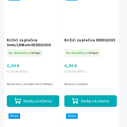
Križići za pločice
Križići za pločice DED02U015
3mm/100kom DED02U030
Na skladištu
(>20 kpl)
Na skladištu
(>20 kpl)
0,90 €
0,90 €
0,72 € bez PDV-a
0,72 € bez PDV-a
Razmaknici s držačem 3mm/100kom
Razmaci s držačem
Dodaj u košaricu
Dodaj u košaricu
Akcija
Akcija