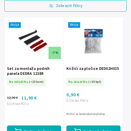
Najprodavanije
Najjeftinije
Najskuplje
Akcija
Akcija
Abecedno
–7 %
Set za montažu podnih
Križići za pločice DED02H015
panela DEDRA 1238R
Na skladištu
(>20 kom)
Na skladištu
(>20 kpl)
0,90 €
11,90 €
12,90 €
0,72 € bez PDV-a
9,52 € bez PDV-a
Križići za šesterokutne pločice