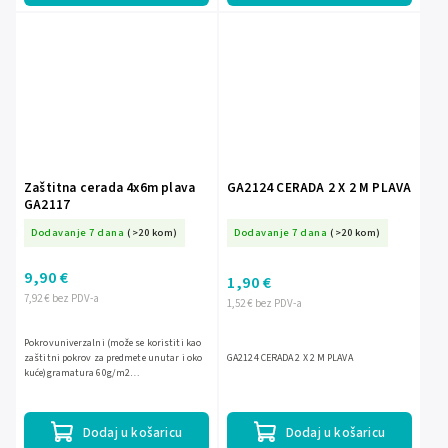
Zaštitna cerada 4x6m plava
GA2124 CERADA 2 X 2 M PLAVA
GA2117
Dodavanje 7 dana
(>20 kom)
Dodavanje 7 dana
(>20 kom)
9,90 €
1,90 €
7,92 € bez PDV-a
1,52 € bez PDV-a
Pokrovuniverzalni (može se koristiti kao
zaštitni pokrov za predmete unutar i oko
GA2124 CERADA 2 X 2 M PLAVA
kuće)gramatura 60g/m2
materijalasvijetlovodootpornočvrst i
izdržljivne apsorbira UV...
Dodaj u košaricu
Dodaj u košaricu