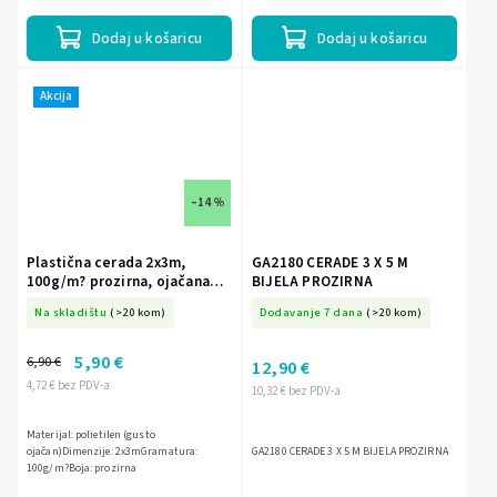
Dodaj u košaricu
Dodaj u košaricu
Akcija
–14 %
Plastična cerada 2x3m,
GA2180 CERADE 3 X 5 M
100g/m? prozirna, ojačana
BIJELA PROZIRNA
DEDRA N09023
Na skladištu
(>20 kom)
Dodavanje 7 dana
(>20 kom)
5,90 €
6,90 €
12,90 €
4,72 € bez PDV-a
10,32 € bez PDV-a
Materijal: polietilen (gusto
ojačan)Dimenzije: 2x3mGramatura:
GA2180 CERADE 3 X 5 M BIJELA PROZIRNA
100g/m?Boja: prozirna