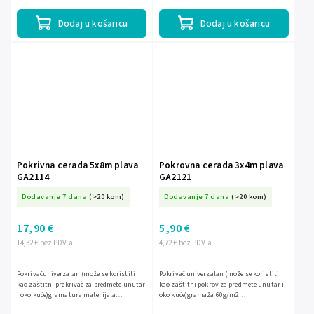
Dodaj u košaricu
Dodaj u košaricu
Pokrivna cerada 5x8m plava
Pokrovna cerada 3x4m plava
GA2114
GA2121
Dodavanje 7 dana
(>20 kom)
Dodavanje 7 dana
(>20 kom)
17,90 €
5,90 €
14,32 € bez PDV-a
4,72 € bez PDV-a
Pokrivačuniverzalan (može se koristiti
Pokrivač univerzalan (može se koristiti
kao zaštitni prekrivač za predmete unutar
kao zaštitni pokrov za predmete unutar i
i oko kuće)gramatura materijala
oko kuće)gramaža 60g/m2
60g/m2svijetlovodootpornočvrsto i
materijalasvijetlovodootporančvrst i