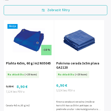
Najprodavanije
Najjeftinije
Najskuplje
Akcija
Abecedno
–10 %
Plahta 4x5m, 60 g/m2 N05045
Pokrivna cerada 3x5m plava
GA2120
Na skladištu
(>20 kom)
Na skladištu
(>20 kom)
6,90 €
8,90 €
9,90 €
5,52 € bez PDV-a
7,12 € bez PDV-a
Krovna ceradauniverzalna (može se
Cerada 4x5 m, 60 g/m2
koristiti kao zaštitni poklopac za
predmete unutar i oko kuće)gramatura