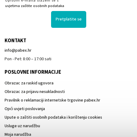
Upisom e-maila slažem se s
uvjetima zaštite osobnih podataka
Pretplatite se
KONTAKT
info
@
pabex.hr
Pon - Pet: 8:00 – 17:00 sati
POSLOVNE INFORMACIJE
Obrazac za raskid ugovora
Obrazac za prijavu nesukladnosti
Pravilnik o reklamaciji internetske trgovine pabex.hr
Opći uvjeti poslovanja
Upute o zaštiti osobnih podataka i korištenju cookies
Usluge uz narudžbu
Moja narudžba