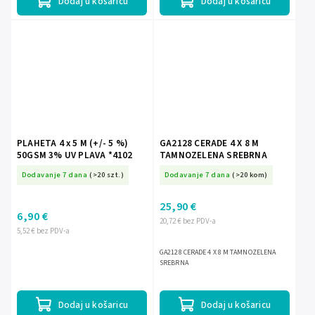
Dodaj u košaricu
Dodaj u košaricu
PLAHETA 4 x 5 M (+/- 5 %)
GA2128 CERADE 4 X 8 M
50GSM 3% UV PLAVA *4102
TAMNOZELENA SREBRNA
Dodavanje 7 dana
(>20 szt.)
Dodavanje 7 dana
(>20 kom)
25,90 €
6,90 €
20,72 € bez PDV-a
5,52 € bez PDV-a
GA2128 CERADE 4 X 8 M TAMNOZELENA
SREBRNA
Dodaj u košaricu
Dodaj u košaricu