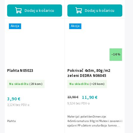
Dodaj u košaricu
Dodaj u košaricu
Akcija
Akcija
–14 %
Plahta N05023
Pokrivač 4x5m, 80g/m2
zeleni DEDRA N06045
Na skladištu
(20 kom)
Na skladištu
(>20 kom)
11,90 €
13,90 €
3,90 €
9,52 € bez PDV-a
3,12 € bez PDV-a
Materijal: polietilenDimenzije:
Plahta
4x5mGramatura: 80g/m?Rubovi zavareni i
ojačani PP užetom unutarBoja: tamno
zelena