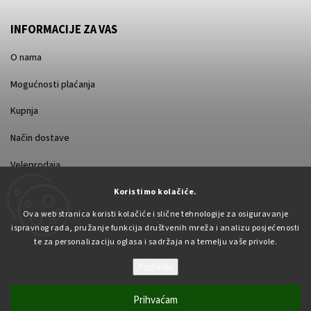
INFORMACIJE ZA VAS
O nama
Mogućnosti plaćanja
Kupnja
Način dostave
Veleprodaja
Koristimo kolačiće.
Ova web stranica koristi kolačiće i slične tehnologije za osiguravanje
ispravnog rada, pružanje funkcija društvenih mreža i analizu posjećenosti
te za personalizaciju oglasa i sadržaja na temelju vaše privole.
Postavke
Autorsko pravo 2026
Pabex.hr
. Sva prava pridržana.
Uredi postavke kolačića
Prihvaćam