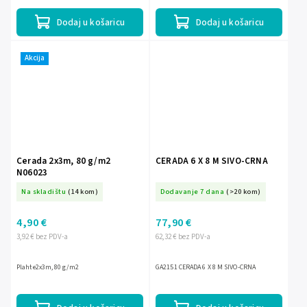
izdržljivone apsorbira UV...
izdržljivne apsorbira UV...
Dodaj u košaricu
Dodaj u košaricu
Akcija
Cerada 2x3m, 80 g/m2
CERADA 6 X 8 M SIVO-CRNA
N06023
Na skladištu
(14 kom)
Dodavanje 7 dana
(>20 kom)
4,90 €
77,90 €
3,92 € bez PDV-a
62,32 € bez PDV-a
Plahte2x3m, 80 g/m2
GA2151 CERADA 6 X 8 M SIVO-CRNA