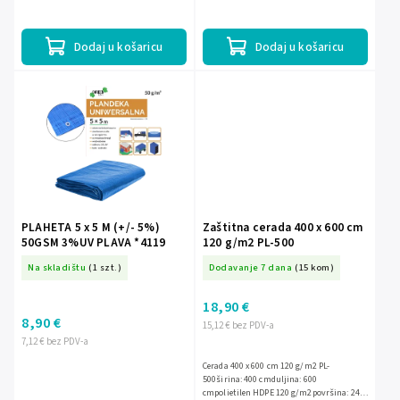
60g/m2
materijalasvjetlovodootpornočvrsto i
izdržljivone apsorbira UV...
Dodaj u košaricu
Dodaj u košaricu
PLAHETA 5 x 5 M (+/- 5%)
Zaštitna cerada 400 x 600 cm
50GSM 3%UV PLAVA *4119
120 g/m2 PL-500
Na skladištu
(1 szt.)
Dodavanje 7 dana
(15 kom)
18,90 €
8,90 €
15,12 € bez PDV-a
7,12 € bez PDV-a
Cerada 400 x 600 cm 120 g/m2 PL-
500širina: 400 cmduljina: 600
cmpolietilen HDPE 120 g/m2površina: 24