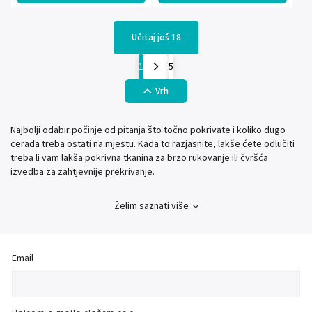
Učitaj još 18
1
5
Vrh
Najbolji odabir počinje od pitanja što točno pokrivate i koliko dugo
cerada treba ostati na mjestu. Kada to razjasnite, lakše ćete odlučiti
treba li vam lakša pokrivna tkanina za brzo rukovanje ili čvršća
izvedba za zahtjevnije prekrivanje.
Želim saznati više
Email