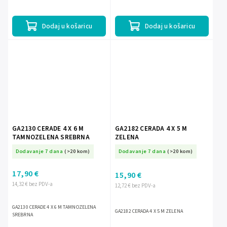
m2vodootpornaotporna na mraz: od -20 do
40...
Dodaj u košaricu
Dodaj u košaricu
GA2130 CERADE 4 X 6 M
GA2182 CERADA 4 X 5 M
TAMNOZELENA SREBRNA
ZELENA
Dodavanje 7 dana
(>20 kom)
Dodavanje 7 dana
(>20 kom)
17,90 €
15,90 €
14,32 € bez PDV-a
12,72 € bez PDV-a
GA2130 CERADE 4 X 6 M TAMNOZELENA
GA2182 CERADA 4 X 5 M ZELENA
SREBRNA