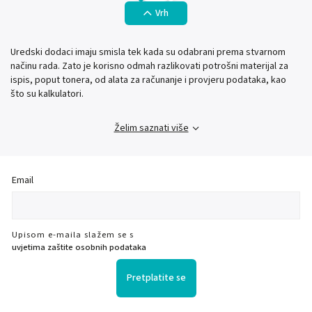
Vrh
Uredski dodaci imaju smisla tek kada su odabrani prema stvarnom
načinu rada. Zato je korisno odmah razlikovati potrošni materijal za
ispis, poput tonera, od alata za računanje i provjeru podataka, kao
što su kalkulatori.
Želim saznati više
Email
Upisom e-maila slažem se s
uvjetima zaštite osobnih podataka
Pretplatite se