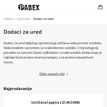
Početna
/
Kućanstvo
/
Dodaci za ured
Dodaci za ured
Dodaci za ured uključuju opremu koja održava radni prostor urednim,
funkcionalnim i spremnim za svakodnevne zadatke. U toj kategoriji
prirodno se susreću toneri, kalkulatori i srodni uredski dodaci koje je
najbolje birati prema stvarnoj namjeni, a ne prema nasumičnom
nazivu.
Želim saznati više
Najprodavanije
Uništavač papira 12l URZ0985