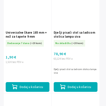
Univerzalne škare 185 mm +
Dječji pisaći stol sa ladicom
nož za tapete 9 mm
stolica lampa siva
Dodavanje 7 dana
(>20 kom)
Na skladištu
(>20 kom)
78,90 €
1,90 €
63,12 € bez PDV-a
1,52 € bez PDV-a
Dječji pisaći stol sa ladicom stolica lampa
siva
Dodaj u košaricu
Dodaj u košaricu