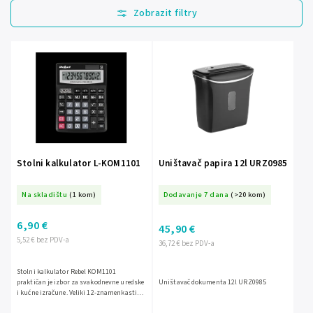
Najprodavanije
Najjeftinije
Najskuplje
Abecedno
Stolni kalkulator L-KOM1101
Uništavač papira 12l URZ0985
Na skladištu
(1 kom)
Dodavanje 7 dana
(>20 kom)
6,90 €
45,90 €
5,52 € bez PDV-a
36,72 € bez PDV-a
Stolni kalkulator Rebel KOM1101
praktičan je izbor za svakodnevne uredske
Uništavač dokumenta 12l URZ0985
i kućne izračune. Veliki 12-znamenkasti
zaslon olakšava čitanje rezultata, a