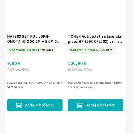
HA7389 SET FOLIJSKIH
TONER ActiveJet za laserski
OMOTA 45 X 50 CM + 5 CM 50
pisač HP (59X CF259X) crni s
KOM.
čipom
Dodavanje 7 dana
(>20 kom)
Dodavanje 7 dana
(>20 kom)
9,90 €
120,90 €
7,92 € bez PDV-a
96,72 € bez PDV-a
HA7389 SET FOLIJSKIH OMOTA 45 X 50 CM +
TONER ActiveJet za laserski pisač HP (59X
5 CM 50 KOM.
CF259X) crni s čipom
Dodaj u košaricu
Dodaj u košaricu