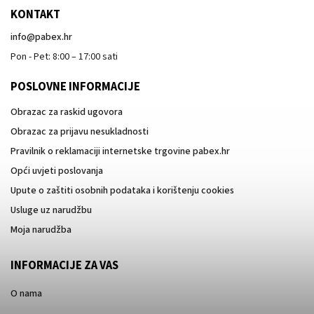
KONTAKT
info
@
pabex.hr
Pon - Pet: 8:00 – 17:00 sati
POSLOVNE INFORMACIJE
Obrazac za raskid ugovora
Obrazac za prijavu nesukladnosti
Pravilnik o reklamaciji internetske trgovine pabex.hr
Opći uvjeti poslovanja
Upute o zaštiti osobnih podataka i korištenju cookies
Usluge uz narudžbu
Moja narudžba
INFORMACIJE ZA VAS
O nama