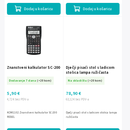
korisne funkcije poput...
Dodaj u košaricu
Dodaj u košaricu
Znanstveni kalkulator SC-200
Dječji pisaći stol s ladicom
stolica lampa ružičasta
Dodavanje 7 dana
(>20 kom)
Na skladištu
(>20 kom)
5,90 €
78,90 €
4,72 € bez PDV-a
63,12 € bez PDV-a
KOM1102 Znanstveni kalkulator SC-200
Dječji pisaći stol s ladicom stolica lampa
REBEL
ružičasta