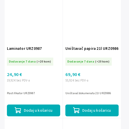
Laminator URZ0987
Uništavač papira 21l URZ0986
Dodavanje 7 dana
(>20 kom)
Dodavanje 7 dana
(>20 kom)
24,90 €
69,90 €
19,92 € bez PDV-a
55,92 € bez PDV-a
Plastifikator URZ0987
Uništavač dokumenata 21l URZ0986
Dodaj u košaricu
Dodaj u košaricu