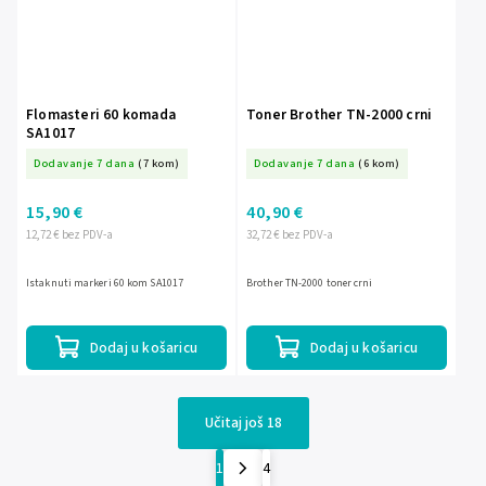
Flomasteri 60 komada
Toner Brother TN-2000 crni
SA1017
Dodavanje 7 dana
(7 kom)
Dodavanje 7 dana
(6 kom)
15,90 €
40,90 €
12,72 € bez PDV-a
32,72 € bez PDV-a
Istaknuti markeri 60 kom SA1017
Brother TN-2000 toner crni
Dodaj u košaricu
Dodaj u košaricu
Učitaj još 18
1
4