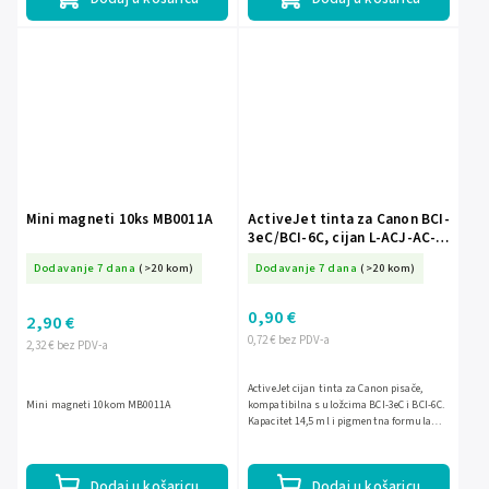
Mini magneti 10ks MB0011A
ActiveJet tinta za Canon BCI-
3eC/BCI-6C, cijan L-ACJ-AC-
3E/6C
Dodavanje 7 dana
(>20 kom)
Dodavanje 7 dana
(>20 kom)
0,90 €
2,90 €
0,72 € bez PDV-a
2,32 € bez PDV-a
ActiveJet cijan tinta za Canon pisače,
Mini magneti 10kom MB0011A
kompatibilna s uložcima BCI-3eC i BCI-6C.
Kapacitet 14,5 ml i pigmentna formula
klase A+ osiguravaju pouzdane ispise
živih boja, idealne...
Dodaj u košaricu
Dodaj u košaricu