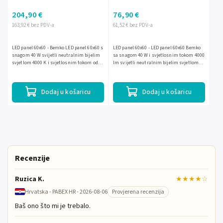
204,90 €
76,90 €
163,92 € bez PDV-a
61,52 € bez PDV-a
LED panel 60x60 - Bemko LED panel 60x60 s
LED panel 60x60 - LED panel 60x60 Bemko
snagom 40 W svijetli neutralnim bijelim
sa snagom 40 W i svjetlosnim tokom 4000
svjetlom 4000 K i svjetlosnim tokom od
lm svijetli neutralnim bijelim svjetlom
4400 lm. Zahvaljujući zaštiti IP65
4000 K. Zahvaljujući vanjskom LED
prikladan je i za...
driveru, zaštiti IP40 i...
Dodaj u košaricu
Dodaj u košaricu
Recenzije
Ruzica K.
★★★★☆
Hrvatska - PABEX HR - 2026-08-06
Provjerena recenzija
Baš ono što mi je trebalo.