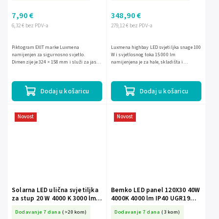
7,90 €
348,90 €
6,32 € bez PDV-a
279,12 € bez PDV-a
Piktogram EXIT marke Luxmena
Luxmena highbay LED svjetiljka snage 100
namijenjen za sigurnosno svjetlo.
W i svjetlosnog toka 15 000 lm
Dimenzije je 324 × 158 mm i služi za jasno
namijenjena je za hale, skladišta i
označavanje evakuacijskog puta i izlaza.
proizvodne prostore. Neutralno bijela boja
svjetla 4000 K, stupanj...
Dodaj u košaricu
Dodaj u košaricu
Novost
Novost
Solarna LED ulična svjetiljka
Bemko LED panel 120X30 40W
za stup 20 W 4000 K 3000 lm
4000K 4000 lm IP40 UGR19
IP66 BM-S-C83-SOL-020BL-4K-
BM-S-C72-BLM-123-400-4K-
Dodavanje 7 dana
(>20 kom)
Dodavanje 7 dana
(3 kom)
MS
WH-U19