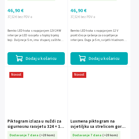
AWW
46,90 €
46,90 €
37,52 € bez PDV-a
37,52 € bez PDV-a
Bemko LED traka s napajanjem 12V 24W
Bemko LED traka s napajanjem 12 V
interijer je LED rasvjeta u toploj bijeloj
praktično je rješenje za osvjetljenje
boji. Duljine je 5 m, ima stupanj zaštite
interijera. Duga je 5 m, svijetli hladnom
IP20 i gustoću od 300 LED, pa je pogodna za
bijelom bojom, a zahvaljujući zaštiti IP20
dekorativnu...
pogodna je za...
Dodaj u košaricu
Dodaj u košaricu
Novost
Novost
Piktogram izlaza u nuždi za
Luxmena piktogram na
sigurnosnu rasvjetu 324 × 158
svjetiljku sa strelicom gore
mm Luxmena BM-S-C91-MLR-
lijevo 324 × 158 mm BM-S-
Dodavanje 7 dana
(>20 kom)
Dodavanje 7 dana
(>20 kom)
PKT-WEW
C91-MLR-PKT-VUL