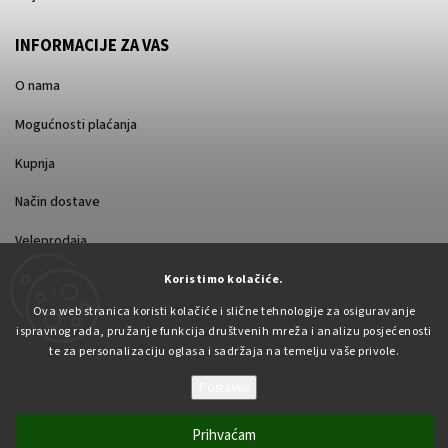
INFORMACIJE ZA VAS
O nama
Mogućnosti plaćanja
Kupnja
Način dostave
Veleprodaja
Koristimo kolačiće.
Ova web stranica koristi kolačiće i slične tehnologije za osiguravanje
ispravnog rada, pružanje funkcija društvenih mreža i analizu posjećenosti
te za personalizaciju oglasa i sadržaja na temelju vaše privole.
Postavke
Autorsko pravo 2026
Pabex.hr
. Sva prava pridržana.
Uredi postavke kolačića
Prihvaćam