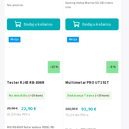
Gaming stolica Warrior GX-150 crveno
Taxi prozirno
crna
Dodaj u košaricu
Dodaj u košaricu
Akcija
Akcija
–23 %
–8 %
Tester RJ45 RB-806R
Multimetar PRO UT191T
Na skladištu
(>20 kom)
Dodavanje 7 dana
(>20 kom)
22,90 €
29,90 €
93,90 €
102,90 €
18,32 € bez PDV-a
75,12 € bez PDV-a
MIE-RB-806R Tester kablova REBEL RB-