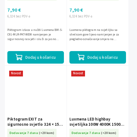
7,90 €
7,90 €
6,32 € bez PDV-a
6,32 € bez PDV-a
Piktogram izlaza u nuždi Luxmena BM-S-
Luxmena piktogram na svjetiljku sa
C91-MLR-PKT-WEW namijenjen je
strelicom gore lijevo namijenjen je za
sigurnosnoj rasvjeti i služi za jasno
pregledno označavanje smjera na
označavanje smjera evakuacije. Ima
svjetiljci. Ima dimenzije 324 × 158 mm i
dimenzije 324 × 158 mm, pa je...
odgovara tamo gdje trebate...
Dodaj u košaricu
Dodaj u košaricu
Novost
Novost
Piktogram EXIT za
Luxmena LED highbay
sigurnosno svjetlo 324 × 158
svjetiljka 100W 4000K 15000
mm BM-S-C91-MLR-PKT-EXT
lm IP65 BM-S-C85-HBU2-
Dodavanje 7 dana
(>20 kom)
Dodavanje 7 dana
(>20 kom)
100V-740P-120BL