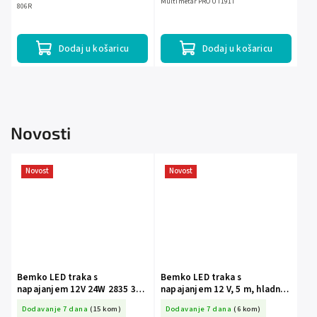
Multimetar PRO UT191T
806R
Dodaj u košaricu
Dodaj u košaricu
Novosti
Novost
Novost
Bemko LED traka s
Bemko LED traka s
napajanjem 12V 24W 2835 300
napajanjem 12 V, 5 m, hladna
LED/5 m IP20 topla bijela BM-
bijela BM-S-D87-ZW-2835-
Dodavanje 7 dana
(15 kom)
Dodavanje 7 dana
(6 kom)
S-D87-ZW-2835-300-IP20-
300-IP20-ACW