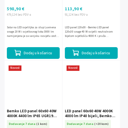
598,90 €
113,90 €
479,12 € bez PDV-a
91,12 € bez PDV-a
Solarna LED svjetiljka za stup Luxmena
LED panel 120x30 - Bemko LED panel
snage 20 W i svjetlosnog toka 3000 lm
120x30 snage 40 W svijetli neutralnom
namijenjena je za vanjsku rasvjetu cesta i
bijelom svjetlošću 4000 K i pruža
prostora. Nudi neutralnu boju svjetla
svjetlosni tok 4000 lm. Ima stupanj
4000 K, kut svjetla...
zaštite IP40, klasu zaštite II,...
Dodaj u košaricu
Dodaj u košaricu
Novost
Novost
Bemko LED panel 60x60 40W
LED panel 60x60 40W 4000K
4000K 4400 lm IP65 UGR19
4000 lm IP40 bijeli, Bemko
BM-S-C72-BLM-066-400-4K-
BM-S-C72-BLM-066-400-4K-
Dodavanje 7 dana
(1 kom)
Dodavanje 7 dana
(>20 kom)
WH-U19-IP65
WH