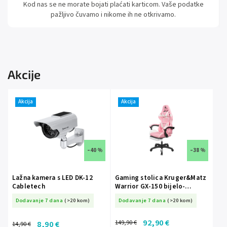
Kod nas se ne morate bojati plaćati karticom. Vaše podatke
pažljivo čuvamo i nikome ih ne otkrivamo.
Akcije
Akcija
Akcija
–40 %
–38 %
Lažna kamera s LED DK-12
Gaming stolica Kruger&Matz
Cabletech
Warrior GX-150 bijelo-
ružičasta
Dodavanje 7 dana
(>20 kom)
Dodavanje 7 dana
(>20 kom)
92,90 €
149,90 €
8,90 €
14,90 €