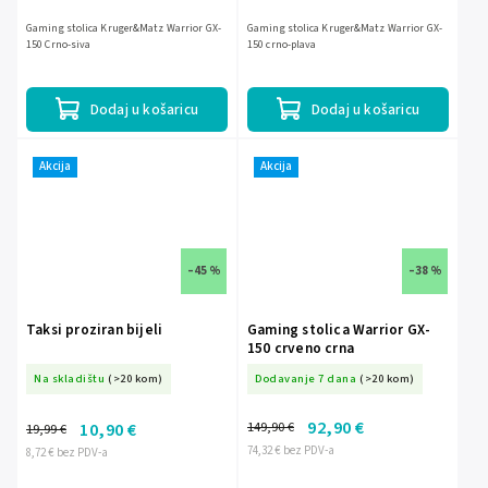
Gaming stolica Kruger&Matz Warrior GX-
Gaming stolica Kruger&Matz Warrior GX-
150 Crno-siva
150 crno-plava
Dodaj u košaricu
Dodaj u košaricu
Akcija
Akcija
–45 %
–38 %
Taksi proziran bijeli
Gaming stolica Warrior GX-
150 crveno crna
Na skladištu
(>20 kom)
Dodavanje 7 dana
(>20 kom)
92,90 €
149,90 €
10,90 €
19,99 €
74,32 € bez PDV-a
8,72 € bez PDV-a