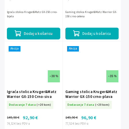
Igraća stolica Kruger&Matz GX-150 crno-
Gaming stolica Kruger&Matz Warrior GX-
bijela
150 crno-zelena
Dodaj u košaricu
Dodaj u košaricu
Akcija
Akcija
–38 %
–35 %
Igraća stolica Kruger&Matz
Gaming stolica Kruger&Matz
Warrior GX-150 Crno-siva
Warrior GX-150 crno-plava
Dodavanje 7 dana
(>20 kom)
Dodavanje 7 dana
(>20 kom)
92,90 €
96,90 €
149,90 €
149,90 €
74,32 € bez PDV-a
77,52 € bez PDV-a