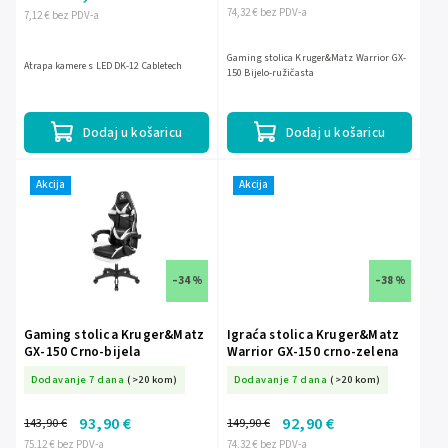
74,32 € bez PDV-a
7,12 € bez PDV-a
Gaming stolica Kruger&Matz Warrior GX-
Atrapa kamere s LED DK-12 Cabletech
150 Bijelo-ružičasta
Dodaj u košaricu
Dodaj u košaricu
Akcija
Akcija
–34 %
–38 %
Gaming stolica Kruger&Matz
Igraća stolica Kruger&Matz
GX-150 Crno-bijela
Warrior GX-150 crno-zelena
Dodavanje 7 dana
(>20 kom)
Dodavanje 7 dana
(>20 kom)
93,90 €
92,90 €
143,90 €
149,90 €
75,12 € bez PDV-a
74,32 € bez PDV-a