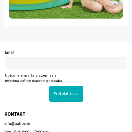
Email
Upisom e-maila slažem se s
uvjetima zaštite osobnih podataka
Pretplatite se
KONTAKT
info
@
pabex.hr
Pon - Pet: 8:00 – 17:00 sati