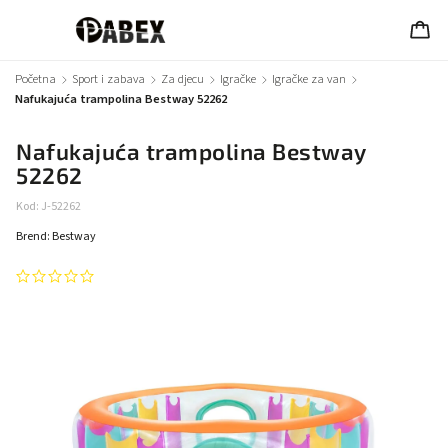
Početna
/
Sport i zabava
/
Za djecu
/
Igračke
/
Igračke za van
/
Nafukajuća trampolina Bestway 52262
Nafukajuća trampolina Bestway
52262
Kod:
J-52262
Brend:
Bestway