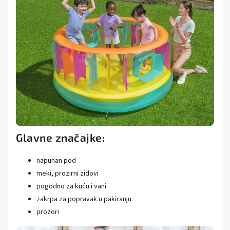
Glavne značajke:
napuhan pod
meki, prozirni zidovi
pogodno za kuću i vani
zakrpa za popravak u pakiranju
prozori