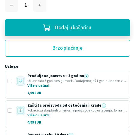
Dodaj u košaricu
Brzo plaćanje
Usluge
Produljeno jamstvo +1 godina
i
Ukupno do 3 godine sigurnosti. Dodajemo još 1 godinu nakon zakonskog roka.
Više o usluzi
7,99 EUR
Zaštita proizvoda od oštećenja i krađe
i
Pokriće za skuplje ili prijenosne proizvode kod oštećenja, loma ili krađe.
Više o usluzi
4,99 EUR