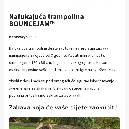
Nafukajuća trampolina
BOUNCEJAM™
Bestway
52262
Nafukajuća trampolina Bestway, to je nevjerojatna zabava
namijenjena za djecu od 3 godine. Vlastiti mini vrtni set s
dimenzijama 180 x 86 cm, to je san svakog djeteta. Nakon
ovakve kupovine vaše će dijete zavoljeti igre na svježem zraku.
Visoki zidovi i mekani pod omogućit će sigurno iskorištavanje
sve energije za skakanje. U slučaju oštećenja napuhanih
površina priložili smo zakrpu za popravak.
Zabava koja će vaše dijete zaokupiti!