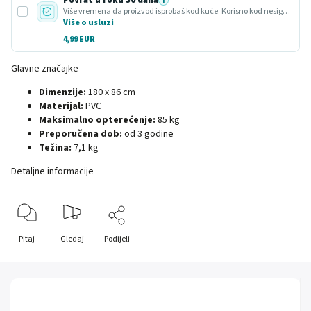
Povrat u roku 30 dana
i
Više vremena da proizvod isprobaš kod kuće. Korisno kod nesigurnog odabira ili poklona.
Više o usluzi
4,99 EUR
Glavne značajke
Dimenzije:
180 x 86 cm
Materijal:
PVC
Maksimalno opterećenje:
85 kg
Preporučena dob:
od 3 godine
Težina:
7,1 kg
Detaljne informacije
Pitaj
Gledaj
Podijeli