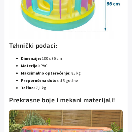
Tehnički podaci:
Dimenzije:
180 x 86 cm
Materijal:
PVC
Maksimalno opterećenje:
85 kg
Preporučena dob:
od 3 godine
Težina:
7,1 kg
Prekrasne boje i mekani materijali!