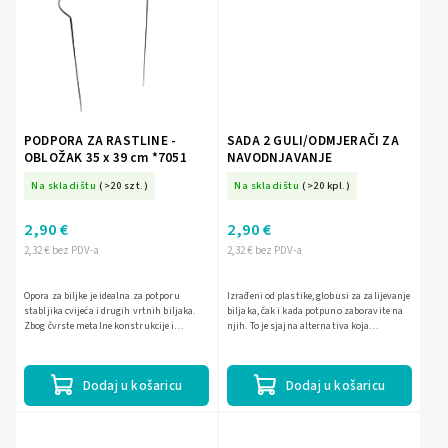
PODPORA ZA RASTLINE -
SADA 2 GULI/ODMJERAČI ZA
OBLOŽAK 35 x 39 cm *7051
NAVODNJAVANJE
Na skladištu
(>20 szt.)
Na skladištu
(>20 kpl.)
2,90 €
2,90 €
2,32 € bez PDV-a
2,32 € bez PDV-a
Opora za biljke je idealna za potporu
Izrađeni od plastike, globusi za zalijevanje
stabljika cvijeća i drugih vrtnih biljaka.
biljaka, čak i kada potpuno zaboravite na
Zbog čvrste metalne konstrukcije i
njih. To je sjajna alternativa koja
plastične obloge, vrlo je otporna na
zamjenjuje svakodnevno zalijevanje
oštećenja i nepovoljne...
biljaka. Globus...
Dodaj u košaricu
Dodaj u košaricu