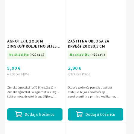
AGROTEXIL 2 x 10 M
ZAŠTITNA OBLOGA ZA
ZIMSKO/PROLJETNO BIJELA
DRVEće 20 x 33,5 CM
30g *2135
Na skladištu
(>20 szt.)
Na skladištu
(>20 szt.)
5,90 €
2,90 €
4,72 € bez PDV-a
2,32 € bez PDV-a
Zimska agrotekstila 30 bijela, 2 x 10m
Obavez za drveće pomaže u zaštiti
Zimska agrotekstila s gramaturu 30g: -
stabljika biljaka od oštećenja
štiti grmove, drveće i druge biljke od
uzrokovanih, na primjer, kosilicama,
mraza, tuče, snijega i udarnih vjetrova -
škarama ili glodarima. Zaštita za voćke je
povećava...
otporna na oštećenja i...
Dodaj u košaricu
Dodaj u košaricu