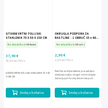
GT0008 VRTNI FOLIJSKI
OKRUGLA PODPORA ZA
STAKLENIK 70 X 50 X 158 CM
RASTLINE - 1 OBRUČ 35 x 60
cm *7044
Na skladištu
(>20 kom)
Na skladištu
(>20 szt.)
2,90 €
37,90 €
2,32 € bez PDV-a
30,32 € bez PDV-a
Podrška za biljke idealna je za potporu
GT0008 VRTNI FOLIJSKI STAKLENIK 70 X 50
stabljika cvijeća i drugih vrtnih biljaka.
X 158 CM
Zahvaljujući čvrstoj konstrukciji od
metala i plastičnom premazu, vrlo je
otporna na oštećenja...
Dodaj u košaricu
Dodaj u košaricu