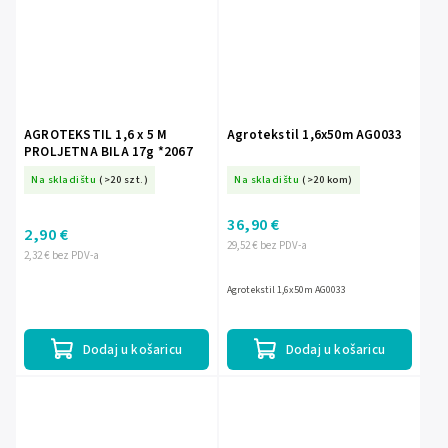
AGROTEKSTIL 1,6 x 5 M
Agrotekstil 1,6x50m AG0033
PROLJETNA BILA 17g *2067
Na skladištu
(>20 szt.)
Na skladištu
(>20 kom)
36,90 €
2,90 €
29,52 € bez PDV-a
2,32 € bez PDV-a
Agrotekstil 1,6x50m AG0033
Dodaj u košaricu
Dodaj u košaricu