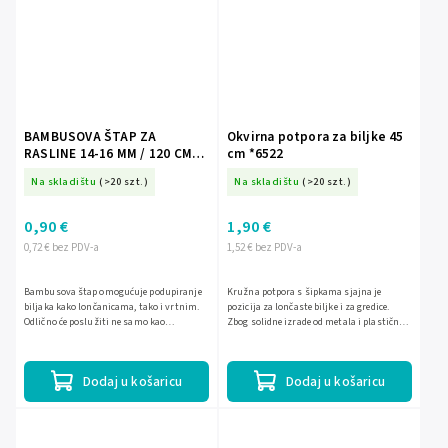
BAMBUSOVA ŠTAP ZA
Okvirna potpora za biljke 45
RASLINE 14-16 MM / 120 CM
cm *6522
pakiranje=25 kom *3243
Na skladištu
(>20 szt.)
Na skladištu
(>20 szt.)
0,90 €
1,90 €
0,72 € bez PDV-a
1,52 € bez PDV-a
Bambusova štap omogućuje podupiranje
Kružna potpora s šipkama sjajna je
biljaka kako lončanicama, tako i vrtnim.
pozicija za lončaste biljke i za gredice.
Odlično će poslužiti ne samo kao
Zbog solidne izrade od metala i plastične
dekoracija, već i kao zaštita biljaka od
obloge, vrlo je otporna na oštećenja i
oštećenja. Štap je...
nepovoljne...
Dodaj u košaricu
Dodaj u košaricu