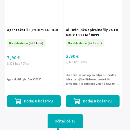
Agrotekstil 1,6x10m AG0030
Aluminijska spiralna šipka 10
MM x 180 CM *8099
Na skladištu
(>20 kom)
Na skladištu
(>20 szt.)
2,90 €
7,90 €
2,32 € bez PDV-a
6,32 € bez PDV-a
Ove spiralne podloge za biljke su idealan
Agrotekstil 1,6x10m AG0030
izbor za rajčice ili drugo povrće i ##
penjačice. Nije potrebno vezati i odvezati
penjačice, a spirale se mogu produžavati s
rastom...
Dodaj u košaricu
Dodaj u košaricu
Učitaj još 18