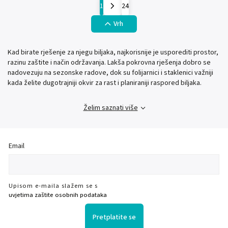
1
24
Vrh
Kad birate rješenje za njegu biljaka, najkorisnije je usporediti prostor,
razinu zaštite i način održavanja. Lakša pokrovna rješenja dobro se
nadovezuju na sezonske radove, dok su folijarnici i staklenici važniji
kada želite dugotrajniji okvir za rast i planiraniji raspored biljaka.
Želim saznati više
Email
Upisom e-maila slažem se s
uvjetima zaštite osobnih podataka
Pretplatite se