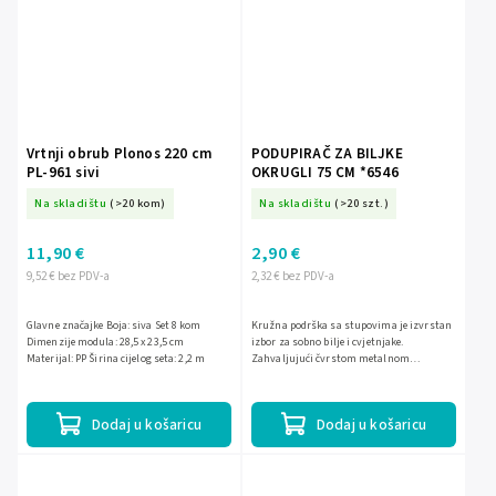
Vrtnji obrub Plonos 220 cm
PODUPIRAČ ZA BILJKE
PL-961 sivi
OKRUGLI 75 CM *6546
Na skladištu
(>20 kom)
Na skladištu
(>20 szt.)
11,90 €
2,90 €
9,52 € bez PDV-a
2,32 € bez PDV-a
Glavne značajke Boja: siva Set 8 kom
Kružna podrška sa stupovima je izvrstan
Dimenzije modula: 28,5 x 23,5 cm
izbor za sobno bilje i cvjetnjake.
Materijal: PP Širina cijelog seta: 2,2 m
Zahvaljujući čvrstom metalnom
konstrukciji i plastičnom premazu, vrlo je
otporna na oštećenja i...
Dodaj u košaricu
Dodaj u košaricu