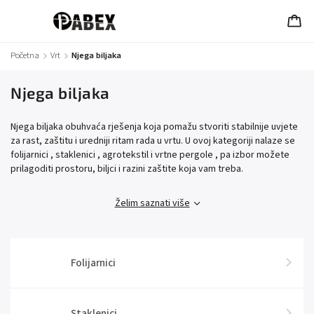
Početna
/
Vrt
/
Njega biljaka
Njega biljaka
Njega biljaka obuhvaća rješenja koja pomažu stvoriti stabilnije uvjete
za rast, zaštitu i uredniji ritam rada u vrtu. U ovoj kategoriji nalaze se
folijarnici , staklenici , agrotekstil i vrtne pergole , pa izbor možete
prilagoditi prostoru, biljci i razini zaštite koja vam treba.
Želim saznati više
Folijarnici
Staklenici