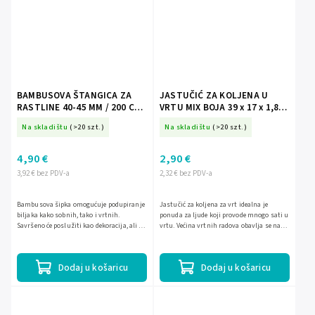
BAMBUSOVA ŠTANGICA ZA
JASTUČIĆ ZA KOLJENA U
RASTLINE 40-45 MM / 200 CM
VRTU MIX BOJA 39 x 17 x 1,8
pakiranje=5 kom *1701
CM *4540
Na skladištu
(>20 szt.)
Na skladištu
(>20 szt.)
4,90 €
2,90 €
3,92 € bez PDV-a
2,32 € bez PDV-a
Bambusova šipka omogućuje podupiranje
Jastučić za koljena za vrt idealna je
biljaka kako sobnih, tako i vrtnih.
ponuda za ljude koji provode mnogo sati u
Savršeno će poslužiti kao dekoracija, ali i
vrtu. Većina vrtnih radova obavlja se na
kao osiguranje biljaka od oštećenja. Šipka
koljenima, što dugotrajnom naporu može
je izrađena od...
uzrokovati bol....
Dodaj u košaricu
Dodaj u košaricu