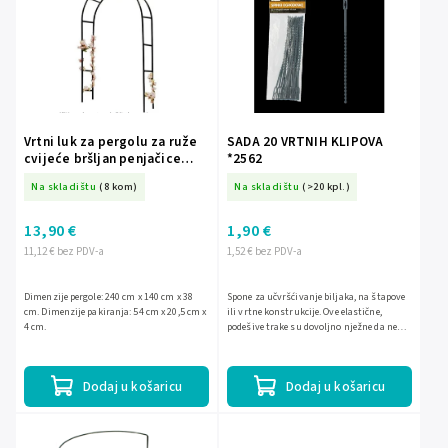
Abecedno
Vrtni luk za pergolu za ruže
SADA 20 VRTNIH KLIPOVA
cvijeće bršljan penjačice
*2562
metal 240 x 140 cm
Na skladištu
(8 kom)
Na skladištu
(>20 kpl.)
13,90 €
1,90 €
11,12 € bez PDV-a
1,52 € bez PDV-a
Dimenzije pergole: 240 cm x 140 cm x 38
Spone za učvršćivanje biljaka, na štapove
cm. Dimenzije pakiranja: 54 cm x 20,5 cm x
ili vrtne konstrukcije. Ove elastične,
4 cm.
podešive trake su dovoljno nježne da ne
oštete biljku, a istovremeno osiguravaju
pravilno...
Dodaj u košaricu
Dodaj u košaricu