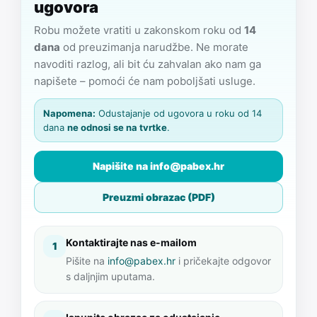
ugovora
Robu možete vratiti u zakonskom roku od
14
dana
od preuzimanja narudžbe. Ne morate
navoditi razlog, ali bit ću zahvalan ako nam ga
napišete – pomoći će nam poboljšati usluge.
Napomena:
Odustajanje od ugovora u roku od 14
dana
ne odnosi se na tvrtke
.
Napišite na info@pabex.hr
Preuzmi obrazac (PDF)
Kontaktirajte nas e-mailom
1
Pišite na
info@pabex.hr
i pričekajte odgovor
s daljnjim uputama.