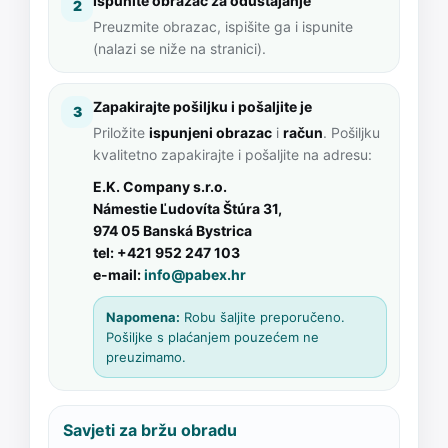
Ispunite obrazac za odustajanje
2
Preuzmite obrazac, ispišite ga i ispunite
(nalazi se niže na stranici).
Zapakirajte pošiljku i pošaljite je
3
Priložite
ispunjeni obrazac
i
račun
. Pošiljku
kvalitetno zapakirajte i pošaljite na adresu:
E.K. Company s.r.o.
Námestie Ľudovíta Štúra 31,
974 05 Banská Bystrica
tel: +421 952 247 103
e-mail:
info@pabex.hr
Napomena:
Robu šaljite preporučeno.
Pošiljke s plaćanjem pouzećem ne
preuzimamo.
Savjeti za bržu obradu