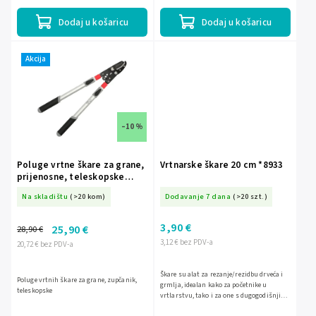
grana i grmova....
Dodaj u košaricu
Dodaj u košaricu
Akcija
–10 %
Poluge vrtne škare za grane,
Vrtnarske škare 20 cm *8933
prijenosne, teleskopske
80A031
Na skladištu
(>20 kom)
Dodavanje 7 dana
(>20 szt.)
3,90 €
25,90 €
28,90 €
3,12 € bez PDV-a
20,72 € bez PDV-a
Škare su alat za rezanje/rezidbu drveća i
Poluge vrtnih škare za grane, zupčanik,
grmlja, idealan kako za početnike u
teleskopske
vrtlarstvu, tako i za one s dugogodišnjim
iskustvom. Škare omogućuju brz i