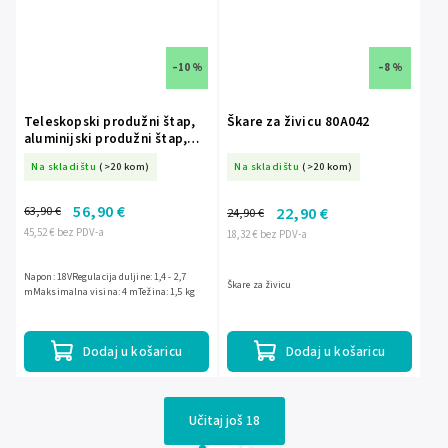
–10 %
–8 %
Teleskopski produžni štap,
Škare za živicu 80A042
aluminijski produžni štap,
DEDRA SAS+ALL DED70093,
Na skladištu
(>20 kom)
Na skladištu
(>20 kom)
produžni štap za pilu i škare,
dužina 2,7m
56,90 €
63,90 €
22,90 €
24,90 €
45,52 € bez PDV-a
18,32 € bez PDV-a
Napon: 18VRegulacija duljine: 1,4 - 2,7
Škare za živicu
mMaksimalna visina: 4 mTežina: 1,5 kg
Dodaj u košaricu
Dodaj u košaricu
Učitaj još 18