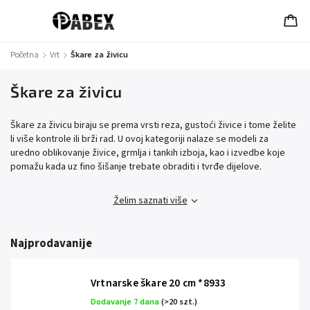
Početna
/
Vrt
/
Škare za živicu
Škare za živicu
Škare za živicu biraju se prema vrsti reza, gustoći živice i tome želite
li više kontrole ili brži rad. U ovoj kategoriji nalaze se modeli za
uredno oblikovanje živice, grmlja i tankih izboja, kao i izvedbe koje
pomažu kada uz fino šišanje trebate obraditi i tvrđe dijelove.
Želim saznati više
Najprodavanije
Vrtnarske škare 20 cm *8933
Dodavanje 7 dana
(>20 szt.)