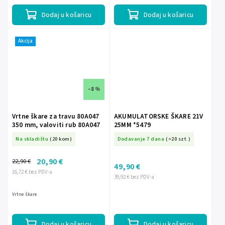
temeljito rezanje, kao i visoku...
Dodaj u košaricu
Dodaj u košaricu
Akcija
–8 %
Vrtne škare za travu 80A047
AKUMULATORSKE ŠKARE 21V
350 mm, valoviti rub 80A047
25MM *5479
Na skladištu
(20 kom)
Dodavanje 7 dana
(>20 szt.)
20,90 €
22,90 €
49,90 €
16,72 € bez PDV-a
39,92 € bez PDV-a
Vrtne škare
Dodaj u košaricu
Dodaj u košaricu