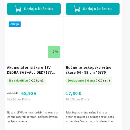
precizan rez. Idealno za...
Dodaj u košaricu
Dodaj u košaricu
Akcija
–9 %
Akumulatorna škare 18V
Ručne teleskopske vrtne
DEDRA SAS+ALL DED7177,
škare 64 - 98 cm *6776
debljina rezanja 25-30 mm
Na skladištu
(>20 kom)
Dodavanje 7 dana
(>20 szt.)
65,90 €
17,90 €
72,90 €
52,72 € bez PDV-a
14,32 € bez PDV-a
Napon: 18VMaksimalna debljina rezanja:
Teleskopska vrtna ručna škare su
30 mmLaserski izrezani nožPodešavana
neophodan alat za svakog entuzijasta
debljina rezanja
vrtlarstva. Škare imaju čvrste čelične
oštrice koje osiguravaju precizno i