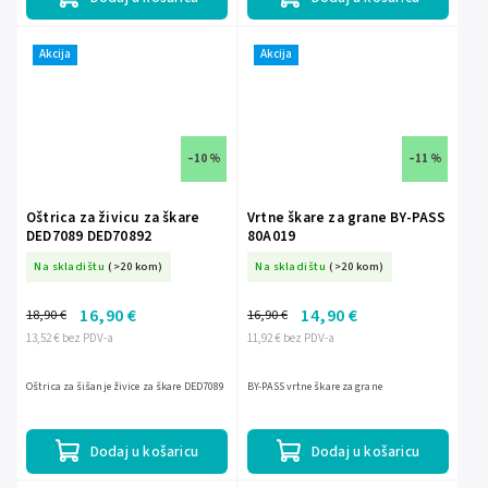
Akcija
Akcija
–10 %
–11 %
Oštrica za živicu za škare
Vrtne škare za grane BY-PASS
DED7089 DED70892
80A019
Na skladištu
(>20 kom)
Na skladištu
(>20 kom)
16,90 €
14,90 €
18,90 €
16,90 €
13,52 € bez PDV-a
11,92 € bez PDV-a
Oštrica za šišanje živice za škare DED7089
BY-PASS vrtne škare za grane
Dodaj u košaricu
Dodaj u košaricu