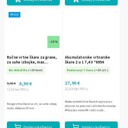
Akcija
–10 %
Ručne vrtne škare za grane,
Akumulatorske vrtnarske
za suhe izbojke, max.
škare 2 u 1 7,4 V *6994
debljina 20 mm 80A010
Na skladištu
(>20 kom)
Dodavanje 7 dana
(>20 szt.)
27,90 €
8,90 €
9,90 €
22,32 € bez PDV-a
7,12 € bez PDV-a
Moderne električne škare dizajnirane s
Poluge vrtne škare za vrt, za suhe izboje,
obzirom na precizno i učinkovito rezanje.
maks. debljina 20 mm
##Snažan motor## i oštri nože
omogućuju nesmetan rad i pri zahtjevnim
materijalima. Zahvaljujući...
Dodaj u košaricu
Dodaj u košaricu