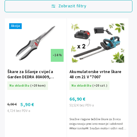
Najprodavanije
Najjeftinije
Najskuplje
Akcija
Abecedno
–14 %
Škare za šišanje cvijeća
Akumulatorske vrtne škare
Garden DEDRA 80A009,
48 cm 21 V *7007
podesiva debljina rezanja 25-
Na skladištu
(>20 kom)
Na skladištu
(>20 szt.)
50mm
66,90 €
5,90 €
6,90 €
53,52 € bez PDV-a
4,72 € bez PDV-a
Snažne i lagane bežične škare za živicu
osiguravaju precizno rezanje i udobnost
##korisnika##. Snažan motor i oštri nože
omogućuju brzo i učinkovito šišanje