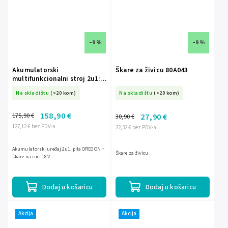
–9 %
–9 %
Akumulatorski
Škare za živicu 80A043
multifunkcionalni stroj 2u1:
pila + škare 18V DED7096
Na skladištu
(>20 kom)
Na skladištu
(>20 kom)
158,90 €
175,90 €
27,90 €
30,90 €
127,12 € bez PDV-a
22,32 € bez PDV-a
Akumulatorski uređaj 2u1: pila OREGON +
Škare za živicu
škare na ruci 18V
Dodaj u košaricu
Dodaj u košaricu
Akcija
Akcija