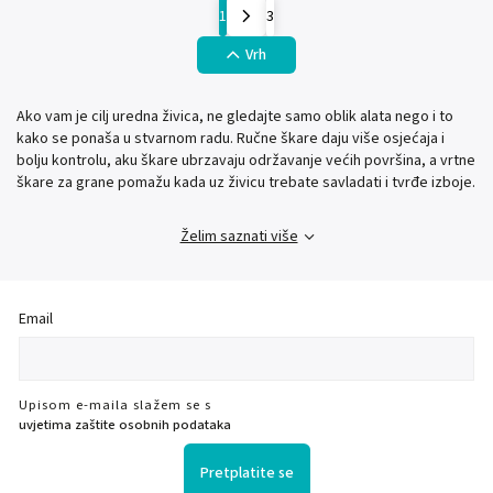
1
3
Vrh
Ako vam je cilj uredna živica, ne gledajte samo oblik alata nego i to
kako se ponaša u stvarnom radu. Ručne škare daju više osjećaja i
bolju kontrolu, aku škare ubrzavaju održavanje većih površina, a vrtne
škare za grane pomažu kada uz živicu trebate savladati i tvrđe izboje.
Želim saznati više
Email
Upisom e-maila slažem se s
uvjetima zaštite osobnih podataka
Pretplatite se