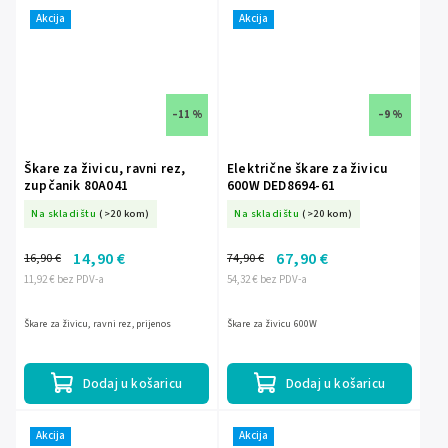
Akcija
Akcija
–11 %
–9 %
Škare za živicu, ravni rez,
Električne škare za živicu
zupčanik 80A041
600W DED8694-61
Na skladištu
(>20 kom)
Na skladištu
(>20 kom)
14,90 €
67,90 €
16,90 €
74,90 €
11,92 € bez PDV-a
54,32 € bez PDV-a
Škare za živicu, ravni rez, prijenos
Škare za živicu 600W
Dodaj u košaricu
Dodaj u košaricu
Akcija
Akcija