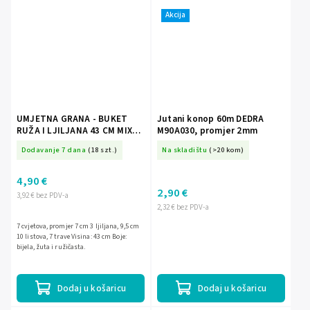
Akcija
UMJETNA GRANA - BUKET
Jutani konop 60m DEDRA
RUŽA I LJILJANA 43 CM MIX
M90A030, promjer 2mm
BOJA
Dodavanje 7 dana
(18 szt.)
Na skladištu
(>20 kom)
4,90 €
2,90 €
3,92 € bez PDV-a
2,32 € bez PDV-a
7 cvjetova, promjer 7 cm 3 ljiljana, 9,5 cm
10 listova, 7 trave Visina: 43 cm Boje:
bijela, žuta i ružičasta.
Dodaj u košaricu
Dodaj u košaricu