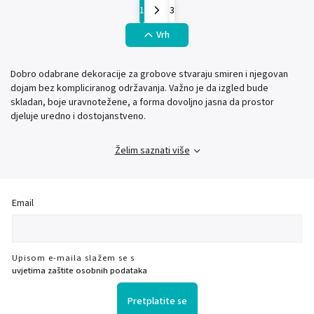
1
3
Vrh
Dobro odabrane dekoracije za grobove stvaraju smiren i njegovan
dojam bez kompliciranog održavanja. Važno je da izgled bude
skladan, boje uravnotežene, a forma dovoljno jasna da prostor
djeluje uredno i dostojanstveno.
Želim saznati više
Email
Upisom e-maila slažem se s
uvjetima zaštite osobnih podataka
Pretplatite se