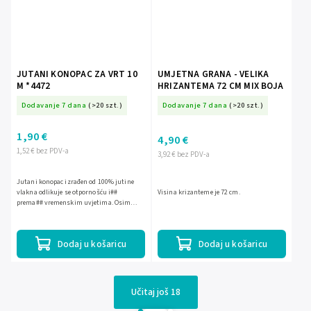
JUTANI KONOPAC ZA VRT 10
UMJETNA GRANA - VELIKA
M *4472
HRIZANTEMA 72 CM MIX BOJA
Dodavanje 7 dana
(>20 szt.)
Dodavanje 7 dana
(>20 szt.)
1,90 €
4,90 €
1,52 € bez PDV-a
3,92 € bez PDV-a
Jutani konopac izrađen od 100% jutine
vlakna odlikuje se otpornošću i##
Visina krizanteme je 72 cm.
prema## vremenskim uvjetima. Osim
toga, potpuno je biorazgradiv. Pronalazi
primjenu u mnogim vrtlarstvim...
Dodaj u košaricu
Dodaj u košaricu
Učitaj još 18