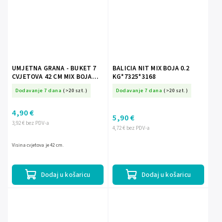
UMJETNA GRANA - BUKET 7
BALICIA NIT MIX BOJA 0.2
CVJETOVA 42 CM MIX BOJA
KG*7325*3168
*4106
Dodavanje 7 dana
(>20 szt.)
Dodavanje 7 dana
(>20 szt.)
4,90 €
5,90 €
3,92 € bez PDV-a
4,72 € bez PDV-a
Visina cvjetova je 42 cm.
Dodaj u košaricu
Dodaj u košaricu