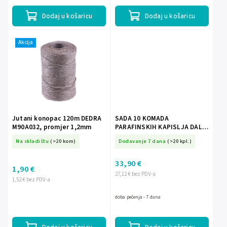
kao...
primjenu, na...
Dodaj u košaricu
Dodaj u košaricu
Akcija
Jutani konopac 120m DEDRA
SADA 10 KOMADA
M90A032, promjer 1,2mm
PARAFINSKIH KAPISLJA DALIA
19CM/168H *2609*2603
Na skladištu
(>20 kom)
Dodavanje 7 dana
(>20 kpl.)
33,90 €
1,90 €
27,12 € bez PDV-a
1,52 € bez PDV-a
doba pečenja - 7 dana