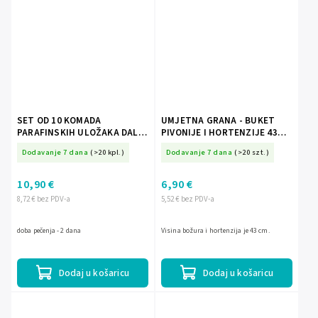
SET OD 10 KOMADA
UMJETNA GRANA - BUKET
PARAFINSKIH ULOŽAKA DALIA
PIVONIJE I HORTENZIJE 43
11CM/48H *3026*0207
CM MIX BOJA *4090
Dodavanje 7 dana
(>20 kpl.)
Dodavanje 7 dana
(>20 szt.)
10,90 €
6,90 €
8,72 € bez PDV-a
5,52 € bez PDV-a
doba pečenja - 2 dana
Visina božura i hortenzija je 43 cm.
Dodaj u košaricu
Dodaj u košaricu