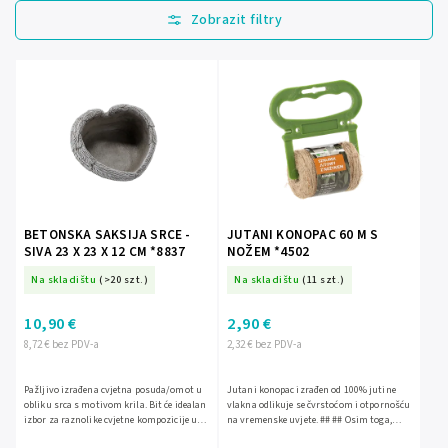
Najprodavanije
Najjeftinije
Najskuplje
Abecedno
BETONSKA SAKSIJA SRCE -
JUTANI KONOPAC 60 M S
SIVA 23 X 23 X 12 CM *8837
NOŽEM *4502
Na skladištu
(>20 szt.)
Na skladištu
(11 szt.)
10,90 €
2,90 €
8,72 € bez PDV-a
2,32 € bez PDV-a
Pažljivo izrađena cvjetna posuda/omot u
Jutani konopac izrađen od 100% jutine
obliku srca s motivom krila. Bit će idealan
vlakna odlikuje se čvrstoćom i otpornošću
izbor za raznolike cvjetne kompozicije u
na vremenske uvjete. ## ## Osim toga,
vrtu, na terasi, također se savršeno uklapa
potpuno je biorazgradiv. Ima vrlo široku