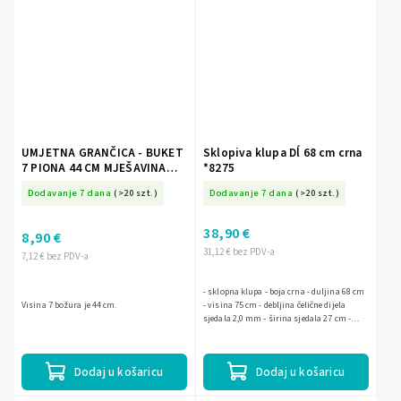
UMJETNA GRANČICA - BUKET
Sklopiva klupa Dĺ 68 cm crna
7 PIONA 44 CM MJEŠAVINA
*8275
BOJA *4144
Dodavanje 7 dana
(>20 szt.)
Dodavanje 7 dana
(>20 szt.)
38,90 €
8,90 €
31,12 € bez PDV-a
7,12 € bez PDV-a
- sklopna klupa - boja crna - duljina 68 cm
Visina 7 božura je 44 cm.
- visina 75 cm - debljina čelične dijela
sjedala 2,0 mm - širina sjedala 27 cm -
debljina čelika nogu 1,5 mm - za zidanje -
dimenzije...
Dodaj u košaricu
Dodaj u košaricu