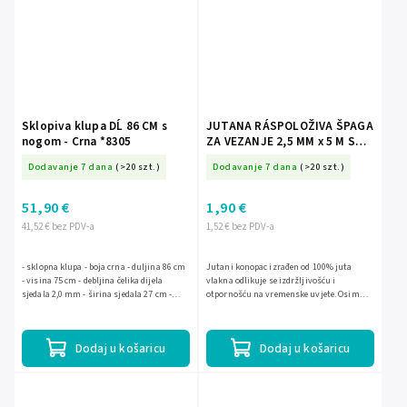
Sklopiva klupa DĹ 86 CM s
JUTANA RÁSPOLOŽIVA ŠPAGA
nogom - Crna *8305
ZA VEZANJE 2,5 MM x 5 M S
ŽELJEZNOM ŽICOM *4465
Dodavanje 7 dana
(>20 szt.)
Dodavanje 7 dana
(>20 szt.)
51,90 €
1,90 €
41,52 € bez PDV-a
1,52 € bez PDV-a
- sklopna klupa - boja crna - duljina 86 cm
Jutani konopac izrađen od 100% juta
- visina 75 cm - debljina čelika dijela
vlakna odlikuje se izdržljivošću i
sjedala 2,0 mm - širina sjedala 27 cm -
otpornošću na vremenske uvjete. Osim
debljina čelika noge 1,5 mm - ima nogu
toga, potpuno je biorazgradiv. Ima veoma
koja omogućava...
široku primjenu, između...
Dodaj u košaricu
Dodaj u košaricu