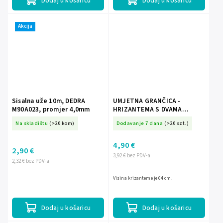
Dodaj u košaricu
Dodaj u košaricu
Akcija
Sisalna uže 10m, DEDRA
UMJETNA GRANČICA -
M90A023, promjer 4,0mm
HRIZANTEMA S DVAMA
CVJETOVIMA 64 CM MIX BOJA
Na skladištu
(>20 kom)
Dodavanje 7 dana
(>20 szt.)
4,90 €
2,90 €
3,92 € bez PDV-a
2,32 € bez PDV-a
Visina krizanteme je 64 cm.
Dodaj u košaricu
Dodaj u košaricu