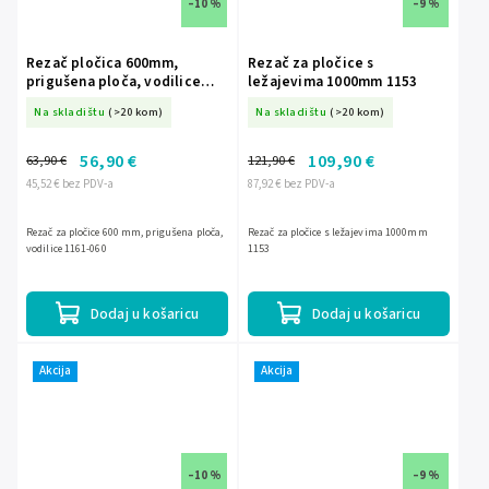
–10 %
–9 %
Rezač pločica 600mm,
Rezač za pločice s
prigušena ploča, vodilice
ležajevima 1000mm 1153
1161-060
Na skladištu
(>20 kom)
Na skladištu
(>20 kom)
56,90 €
109,90 €
63,90 €
121,90 €
45,52 € bez PDV-a
87,92 € bez PDV-a
Rezač za pločice 600 mm, prigušena ploča,
Rezač za pločice s ležajevima 1000mm
vodilice 1161-060
1153
Dodaj u košaricu
Dodaj u košaricu
Akcija
Akcija
–10 %
–9 %