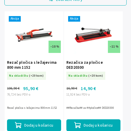
Najjeftinije
Najskuplje
Akcija
Akcija
Abecedno
–10 %
–11 %
Rezač pločica s ležajevima
Rezačica za pločice
800 mm 1152
DED20300
Na skladištu
(>20 kom)
Na skladištu
(>20 kom)
95,90 €
14,90 €
106,90 €
16,90 €
76,72 € bez PDV-a
11,92 € bez PDV-a
Rezač pločica s ležajevima 800mm 1152
##Rezačka## za ##pločice## DED20300
Dodaj u košaricu
Dodaj u košaricu