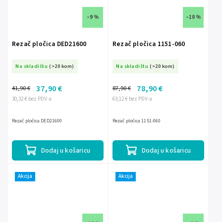
–9 %
–10 %
Rezač pločica DED21600
Rezač pločica 1151-060
Na skladištu
(>20 kom)
Na skladištu
(>20 kom)
37,90 €
78,90 €
41,90 €
87,90 €
30,32 € bez PDV-a
63,12 € bez PDV-a
Rezač pločica DED21600
Rezač pločica 1151-060
Dodaj u košaricu
Dodaj u košaricu
Akcija
Akcija