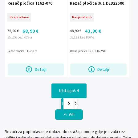
Rezač pločica 1162-070
Rezač pločica 3u1 DED22500
Rasprodano
Rasprodano
68,90 €
43,90 €
75,90 €
48,90 €
55,12 € bez PDV-a
35,12 € bez PDV-a
Rezač pločica 1162-070
Rezač pločica 3u1 DED22500
Detalji
Detalji
Učitaj još 4
1
2
Vrh
Rezači za popločavanje dolaze do izražaja ondje gdje je svaki rez