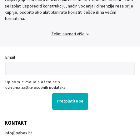
vidljiv i gdje alat mora dati uredan rezultat bez dodatne dorade. Zato
se isplati usporediti konstrukciju, način vođenja i dimenzije reza prije
kupnje, osobito ako alat planirate koristiti češće ili na većim
formatima.
Želim saznati više
Email
Upisom e-maila slažem se s
uvjetima zaštite osobnih podataka
Pretplatite se
KONTAKT
info
@
pabex.hr