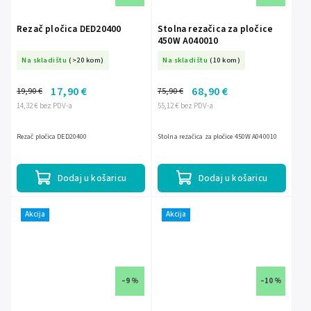
Rezač pločica DED20400
Stolna rezačica za pločice
450W A040010
Na skladištu
(>20 kom)
Na skladištu
(10 kom)
17,90 €
68,90 €
19,90 €
75,90 €
14,32 € bez PDV-a
55,12 € bez PDV-a
Rezač pločica DED20400
Stolna rezačica za pločice 450W A040010
Dodaj u košaricu
Dodaj u košaricu
Akcija
Akcija
–9 %
–10 %