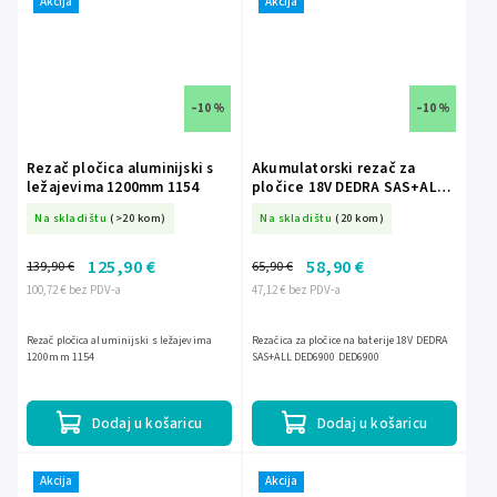
Akcija
Akcija
–10 %
–10 %
Rezač pločica aluminijski s
Akumulatorski rezač za
ležajevima 1200mm 1154
pločice 18V DEDRA SAS+ALL
DED6900 DED6900
Na skladištu
(>20 kom)
Na skladištu
(20 kom)
125,90 €
58,90 €
139,90 €
65,90 €
100,72 € bez PDV-a
47,12 € bez PDV-a
Rezač pločica aluminijski s ležajevima
Rezačica za pločice na baterije 18V DEDRA
1200mm 1154
SAS+ALL DED6900 DED6900
Dodaj u košaricu
Dodaj u košaricu
Akcija
Akcija