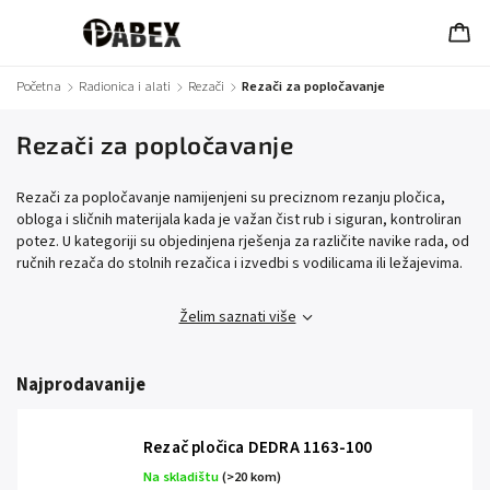
Početna
/
Radionica i alati
/
Rezači
/
Rezači za popločavanje
Rezači za popločavanje
Rezači za popločavanje namijenjeni su preciznom rezanju pločica,
obloga i sličnih materijala kada je važan čist rub i siguran, kontroliran
potez. U kategoriji su objedinjena rješenja za različite navike rada, od
ručnih rezača do stolnih rezačica i izvedbi s vodilicama ili ležajevima.
Želim saznati više
Najprodavanije
Rezač pločica DEDRA 1163-100
Na skladištu
(>20 kom)