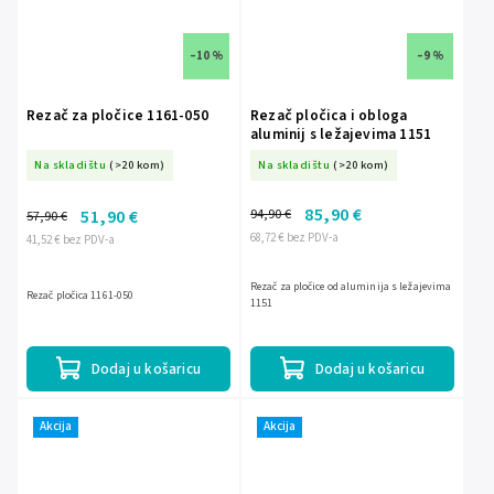
–10 %
–9 %
Rezač za pločice 1161-050
Rezač pločica i obloga
aluminij s ležajevima 1151
Na skladištu
(>20 kom)
Na skladištu
(>20 kom)
85,90 €
94,90 €
51,90 €
57,90 €
68,72 € bez PDV-a
41,52 € bez PDV-a
Rezač za pločice od aluminija s ležajevima
Rezač pločica 1161-050
1151
Dodaj u košaricu
Dodaj u košaricu
Akcija
Akcija