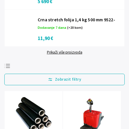
5 690 €
Crna stretch folija 1,4 kg 500 mm 9522-
Dodavanje 7 dana
(>20 kom)
11,90 €
Prikaži više proizvoda
Najprodavanije
Najjeftinije
Najskuplje
Abecedno