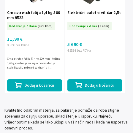
Crna stretch folija 1,4 kg 500
Električni paletni viličar 2,5t
mm 9522-
Dodavanje 7 dana
(>20 kom)
Dodavanje 7 dana
(2 kom)
11,90 €
5 690 €
9,52 € bez PDV-a
4 552 € bez PDV-a
Crna stretch folija širine 500 mm i težine
1,4 kg idealna je za sigurno omatanje i
stabilizaciju robe pri pakiranju i
transportu. Folija je debljine 23 ?m i dolazi
na roli...
Dodaj u košaricu
Dodaj u košaricu
Kvalitetno odabran materijal za pakiranje pomaže da roba stigne
spremna za daljnju uporabu, skladištenje ili isporuku. Najveću
vrijednost ima kada se lako uklopi u vaš način rada i kada ne usporava
osnovni proces.