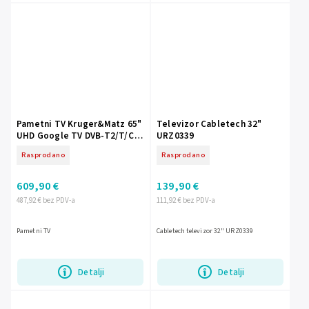
Pametni TV Kruger&Matz 65"
Televizor Cabletech 32"
UHD Google TV DVB-T2/T/C
URZ0339
H.265 HEVC
Rasprodano
Rasprodano
609,90 €
139,90 €
487,92 € bez PDV-a
111,92 € bez PDV-a
Pametni TV
Cabletech televizor 32" URZ0339
Detalji
Detalji