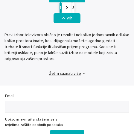
1
3
Vrh
Pravi izbor televizora obično je rezultat nekoliko jednostavnih odluka:
koliko prostora imate, koju dijagonalu možete ugodno gledati i
trebate li smart funkcije ili klasičan prijem programa. Kada se ti
kriteriji usklade, puno je lakše suziti izbor na modele koji zaista
odgovaraju vašem prostoru.
Želim saznati više
Email
Upisom e-maila slažem se s
uvjetima zaštite osobnih podataka