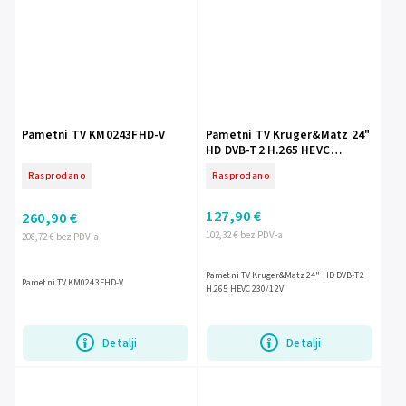
Pametni TV KM0243FHD-V
Pametni TV Kruger&Matz 24"
HD DVB-T2 H.265 HEVC
230/12V
Rasprodano
Rasprodano
127,90 €
260,90 €
102,32 € bez PDV-a
208,72 € bez PDV-a
Pametni TV Kruger&Matz 24" HD DVB-T2
Pametni TV KM0243FHD-V
H.265 HEVC 230/12V
Detalji
Detalji