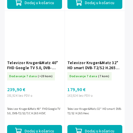
Dodaj u košaricu
Dodaj u košaricu
Televizor Kruger&Matz 40"
Televizor Kruger&Matz 32"
FHD Google TV 5.0, DVB-
HD smart DVB-T2/S2 H.265
T2/S2/T/C H.265 HEVC
Hevc
Dodavanje 7 dana
(>20 kom)
Dodavanje 7 dana
(7 kom)
239,90 €
179,90 €
191,92 € bez PDV-a
143,92 € bez PDV-a
Televizor Kruger&Matz 40" FHD Google TV
Televizor Kruger&Matz 32" HD smart DVB-
5.0, DVB-T2/S2/T/C H.265 HEVC
T2/S2 H.265 Hevc
Dodaj u košaricu
Dodaj u košaricu