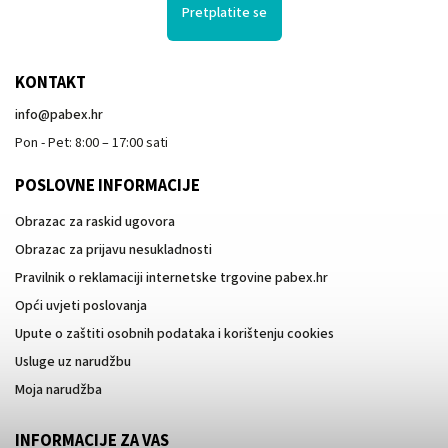
Pretplatite se
KONTAKT
info
@
pabex.hr
Pon - Pet: 8:00 – 17:00 sati
POSLOVNE INFORMACIJE
Obrazac za raskid ugovora
Obrazac za prijavu nesukladnosti
Pravilnik o reklamaciji internetske trgovine pabex.hr
Opći uvjeti poslovanja
Upute o zaštiti osobnih podataka i korištenju cookies
Usluge uz narudžbu
Moja narudžba
INFORMACIJE ZA VAS