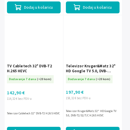
Dodaj u košaricu
Dodaj u košaricu
TV Cabletech 32" DVB-T2
Televizor Kruger&Matz 32"
H.265 HEVC
HD Google TV 5.0, DVB-
T2/S2/T/C H.265 HEVC
Dodavanje 7 dana
(>20 kom)
Dodavanje 7 dana
(>20 kom)
197,90 €
142,90 €
158,32 € bez PDV-a
114,32 € bez PDV-a
Televizor Kruger&Matz 32" HD Google TV
Televizor Cabletech 32" DVB-T2 H.265 HEVC
5.0, DVB-T2/S2/T/C H.265 HEVC