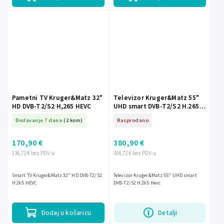
Pametni TV Kruger&Matz 32"
Televizor Kruger&Matz 55"
HD DVB-T2/S2 H,265 HEVC
UHD smart DVB-T2/S2 H.265
Hevc
Dodavanje 7 dana
(2 kom)
Rasprodano
170,90 €
380,90 €
136,72 € bez PDV-a
304,72 € bez PDV-a
Smart TV Kruger&Matz 32" HD DVB-T2/S2
Televizor Kruger&Matz 55" UHD smart
H.265 HEVC
DVB-T2/S2 H.265 Hevc
Dodaj u košaricu
Detalji