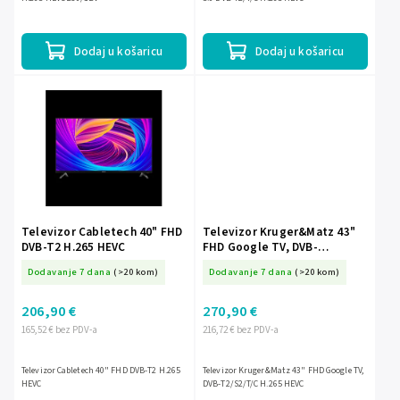
Dodaj u košaricu
Dodaj u košaricu
Televizor Cabletech 40" FHD
Televizor Kruger&Matz 43"
DVB-T2 H.265 HEVC
FHD Google TV, DVB-
T2/S2/T/C H.265 HEVC
Dodavanje 7 dana
(>20 kom)
Dodavanje 7 dana
(>20 kom)
206,90 €
270,90 €
165,52 € bez PDV-a
216,72 € bez PDV-a
Televizor Cabletech 40" FHD DVB-T2 H.265
Televizor Kruger&Matz 43" FHD Google TV,
HEVC
DVB-T2/S2/T/C H.265 HEVC