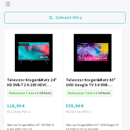
Najprodavanije
Najjeftinije
Najskuplje
Abecedno
Televizor Kruger&Matz 24"
Televizor Kruger&Matz 65"
HD DVB-T2 H.265 HEVC
UHD Google TV 5.0 DVB-
230/12V
T2/T/C H.265 HEVC
Dodavanje 7 dana
(>20 kom)
Dodavanje 7 dana
(>20 kom)
118,90 €
559,90 €
95,12 € bez PDV-a
447,92 € bez PDV-a
Televizor Kruger&Matz 24" HD DVB-T2
Televizor Kruger&Matz 65" UHD Google TV
H.265 HEVC 230/12V
5.0 DVB-T2/T/C H.265 HEVC