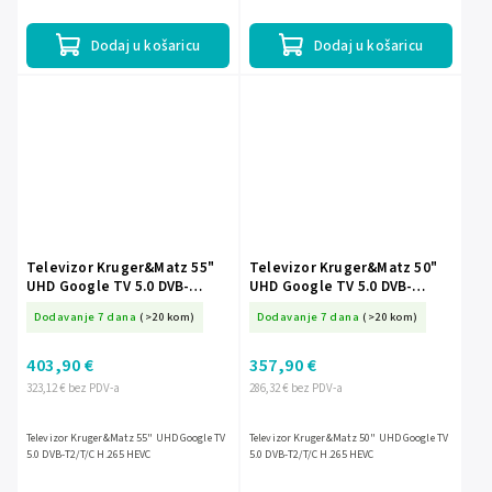
Dodaj u košaricu
Dodaj u košaricu
Televizor Kruger&Matz 55"
Televizor Kruger&Matz 50"
UHD Google TV 5.0 DVB-
UHD Google TV 5.0 DVB-
T2/T/C H.265 HEVC
T2/T/C H.265 HEVC
Dodavanje 7 dana
(>20 kom)
Dodavanje 7 dana
(>20 kom)
403,90 €
357,90 €
323,12 € bez PDV-a
286,32 € bez PDV-a
Televizor Kruger&Matz 55" UHD Google TV
Televizor Kruger&Matz 50" UHD Google TV
5.0 DVB-T2/T/C H.265 HEVC
5.0 DVB-T2/T/C H.265 HEVC