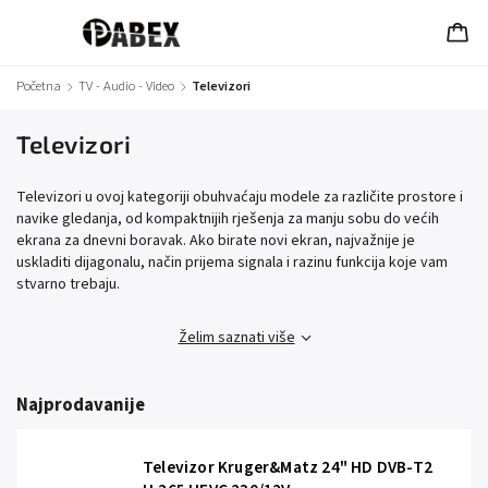
Početna
/
TV - Audio - Video
/
Televizori
Televizori
Televizori u ovoj kategoriji obuhvaćaju modele za različite prostore i
navike gledanja, od kompaktnijih rješenja za manju sobu do većih
ekrana za dnevni boravak. Ako birate novi ekran, najvažnije je
uskladiti dijagonalu, način prijema signala i razinu funkcija koje vam
stvarno trebaju.
Želim saznati više
Najprodavanije
Televizor Kruger&Matz 24" HD DVB-T2