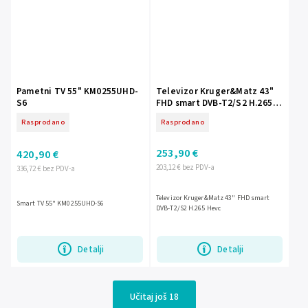
Pametni TV 55" KM0255UHD-
Televizor Kruger&Matz 43"
S6
FHD smart DVB-T2/S2 H.265
Hevc
Rasprodano
Rasprodano
253,90 €
420,90 €
203,12 € bez PDV-a
336,72 € bez PDV-a
Televizor Kruger&Matz 43" FHD smart
Smart TV 55" KM0255UHD-S6
DVB-T2/S2 H.265 Hevc
Detalji
Detalji
Učitaj još 18