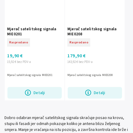
Mjerač satelitskog signala
Mjerač satelitskog signala
MIE0201
MIE0208
Rasprodano
Rasprodano
19,90 €
179,90 €
15,92 € bez PDV-a
143,92 € bez PDV-a
Mjerač satelitskog signala MIE0201
Mjerač satelitskog signala MIE0208
Detalji
Detalji
Dobro odabran mjerač satelitskog signala skraćuje posao na krovu,
stupu ili fasadi jer odmah pokazuje koliko je antena blizu željenog
smjera. Manje je vraćanja na istu poziciju, a završna kontrola ide brže i