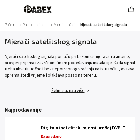
Početna
/
Radionica i alati
/
Mjerni uređaji
/
Mjerači satelitskog signala
Mjerači satelitskog signala
Mjerači satelitskog signala pomažu pri brzom usmjeravanju antene,
provjeri prijema i završnom finom podešavanju instalacije. Kada signal
treba uhvatiti točno i bez nepotrebnog vraćanja na istu točku, ovakva
oprema štedi vrijeme i olakšava posao na terenu.
Želim saznati više
Najprodavanije
Digitalni satelitski mjerni uređaj DVB-T
Rasprodano