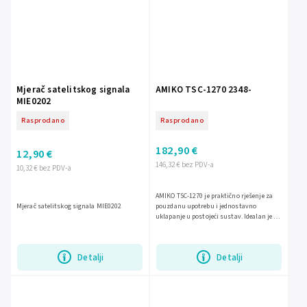
Mjerač satelitskog signala
AMIKO TSC-1270 2348-
MIE0202
Rasprodano
Rasprodano
182,90 €
12,90 €
146,32 € bez PDV-a
10,32 € bez PDV-a
AMIKO TSC-1270 je praktično rješenje za
Mjerač satelitskog signala MIE0202
pouzdanu upotrebu i jednostavno
uklapanje u postojeći sustav. Idealan je za
korisnike koji traže provjeren proizvod s
jednostavnom...
Detalji
Detalji