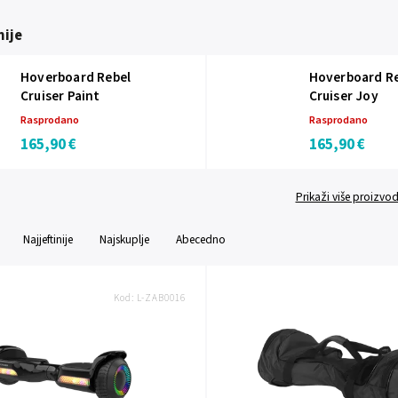
ije
Hoverboard Rebel
Hoverboard R
Cruiser Paint
Cruiser Joy
Rasprodano
Rasprodano
165,90 €
165,90 €
Prikaži više proizvo
Najjeftinije
Najskuplje
Abecedno
Kod:
L-ZAB0016