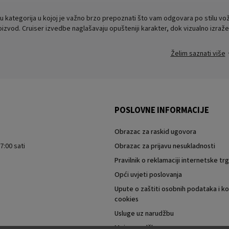
 kategorija u kojoj je važno brzo prepoznati što vam odgovara po stilu vožn
izvod. Cruiser izvedbe naglašavaju opušteniji karakter, dok vizualno izražen
Želim saznati više
POSLOVNE INFORMACIJE
Obrazac za raskid ugovora
7:00 sati
Obrazac za prijavu nesukladnosti
Pravilnik o reklamaciji internetske t
Opći uvjeti poslovanja
Upute o zaštiti osobnih podataka i ko
cookies
Usluge uz narudžbu
Moja narudžba