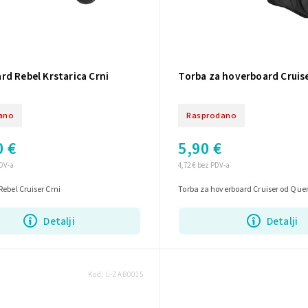
d Rebel Krstarica Crni
Torba za hoverboard Cruis
ano
Rasprodano
0 €
5,90 €
PDV-a
4,72 € bez PDV-a
ebel Cruiser Crni
Torba za hoverboard Cruiser od Que
Detalji
Detalji
Kod:
L-ZAB0015