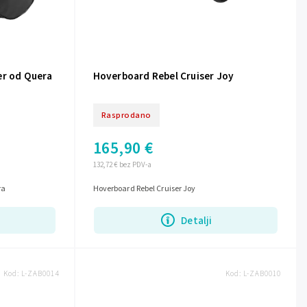
er od Quera
Hoverboard Rebel Cruiser Joy
Rasprodano
165,90 €
132,72 € bez PDV-a
ra
Hoverboard Rebel Cruiser Joy
Detalji
Kod:
L-ZAB0014
Kod:
L-ZAB0010