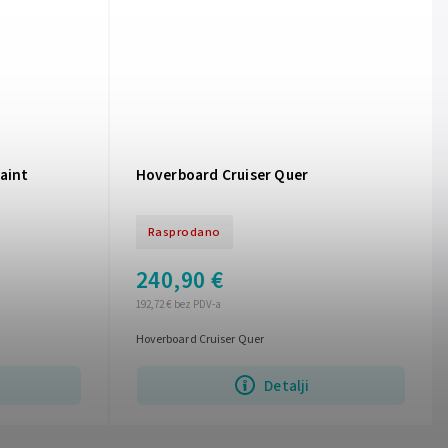
aint
Hoverboard Cruiser Quer
Rasprodano
240,90 €
192,72 € bez PDV-a
Hoverboard Cruiser Quer
Detalji