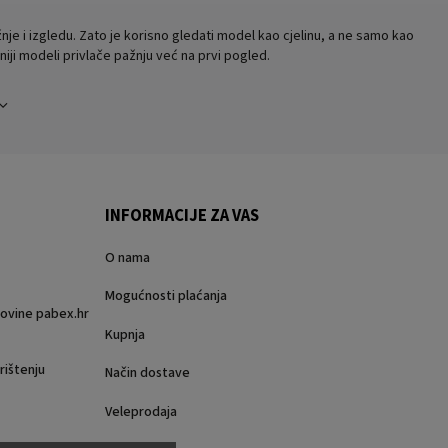
je i izgledu. Zato je korisno gledati model kao cjelinu, a ne samo kao
iji modeli privlače pažnju već na prvi pogled.
INFORMACIJE ZA VAS
O nama
Mogućnosti plaćanja
rgovine pabex.hr
Kupnja
rištenju
Način dostave
Veleprodaja