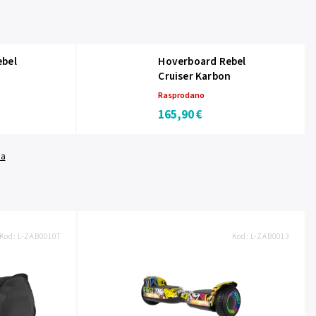
ebel
Hoverboard Rebel
Cruiser Karbon
Rasprodano
165,90 €
da
Kod:
L-ZAB0010T
Kod:
L-ZAB0013