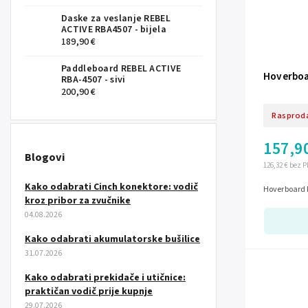
Daske za veslanje REBEL
ACTIVE RBA4507 - bijela
189,90 €
Paddleboard REBEL ACTIVE
Hoverboar
RBA-4507 - sivi
200,90 €
Rasprod
157,9
Blogovi
126,32 € bez 
Kako odabrati Cinch konektore: vodič
Hoverboard R
kroz pribor za zvučnike
04.08.2026
Kako odabrati akumulatorske bušilice
31.07.2026
Kako odabrati prekidače i utičnice:
praktičan vodič prije kupnje
29.07.2026