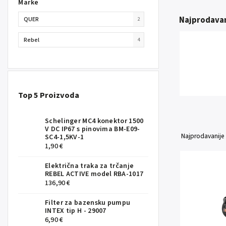
Marke
Najprodavan
QUER
2
Rebel
4
Top 5 Proizvoda
Schelinger MC4 konektor 1500
V DC IP67 s pinovima BM-E09-
Najprodavanije
SC4-1,5KV-1
1,90 €
Električna traka za trčanje
REBEL ACTIVE model RBA-1017
136,90 €
Filter za bazensku pumpu
INTEX tip H - 29007
6,90 €