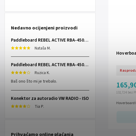
Nedavno ocijenjeni proizvodi
Paddleboard REBEL ACTIVE RBA-4507 - sivi
Nataša M.
Hoverboa
Paddleboard REBEL ACTIVE RBA-4507 - sivi
Rasprod
Ruzica K.
Baš ono što mi je trebalo.
165,9
132,72 € bez 
Konektor za autoradio VW RADIO - ISO
Hoverboard 
Tia P.
Prihvaćamo online plaćanja