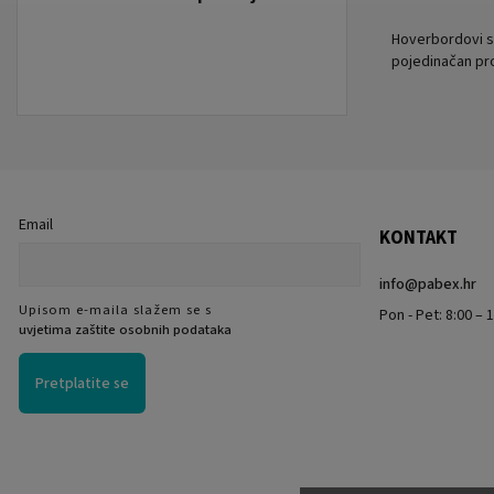
Hoverbordovi su
pojedinačan pro
Email
KONTAKT
info
@
pabex.hr
Upisom e-maila slažem se s
Pon - Pet: 8:00 – 1
uvjetima zaštite osobnih podataka
Pretplatite se