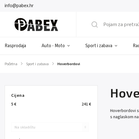
info@pabex.hr
Rasprodaja
Auto - Moto
Sport i zabava
Rad
Početna
/
Sport i zabava
/
Hoverbordovi
Hove
Cijena
5
€
241
€
Hoverbordovi su
s naglaskom na 
Na skladištu
0