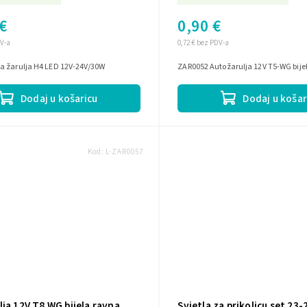
€
0,90 €
DV-a
0,72 € bez PDV-a
a žarulja H4 LED 12V-24V/30W
ZAR0052 Autožarulja 12V T5-WG bije
Dodaj u košaricu
Dodaj u košar
Kod:
L-ZAR0057
ja 12V T8 WG bijela ravna
Svjetla za prikolicu set 23