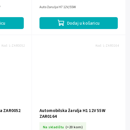
W
Auto žarulja H7 12V/55W
icu
Dodaj u košaricu
Kod:
L-ZAR0052
Kod:
L-ZAR0164
la ZAR0052
Automobilska žarulja H1 12V 55W
ZAR0164
Na skladištu
(>20 kom)