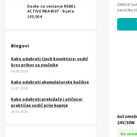
ZAR0167 Aut
Daske za veslanje REBEL
narudžba 1
ACTIVE RBA4507 - bijela
189,90 €
Blogovi
Kako odabrati Cinch konektore: vodič
kroz pribor za zvučnike
04.08.2026
Kako odabrati akumulatorske bušilice
31.07.2026
Kako odabrati prekidače i utičnice:
praktičan vodič prije kupnje
29.07.2026
Automobi
24V/30W
Na sklad