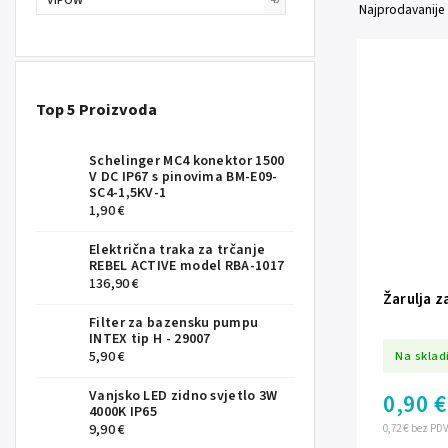
Najprodavanije
Top 5 Proizvoda
Schelinger MC4 konektor 1500
V DC IP67 s pinovima BM-E09-
SC4-1,5KV-1
1,90 €
Električna traka za trčanje
REBEL ACTIVE model RBA-1017
136,90 €
Žarulja z
Filter za bazensku pumpu
INTEX tip H - 29007
Na sklad
5,90 €
Vanjsko LED zidno svjetlo 3W
0,90 €
4000K IP65
9,90 €
0,72 € bez PD