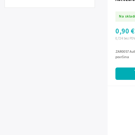
Na sklad
0,90 €
0,72 € bez PD
ZAR0057 Aut
površina