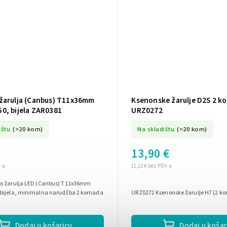
žarulja (Canbus) T11x36mm
Ksenonske žarulje D2S 2 k
0, bijela ZAR0381
URZ0272
ištu
(>20 kom)
Na skladištu
(>20 kom)
13,90 €
V-a
11,12 € bez PDV-a
o žarulja LED (Canbus) T11x36mm
bijela, minimalna narudžba 2 komada
URZ0272 Ksenonske žarulje H7 (2 ko
Dodaj u košaricu
Dodaj u košar