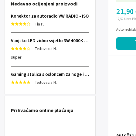
Nedavno ocijenjeni proizvodi
21,90 
Konektor za autoradio VW RADIO - ISO
17,52 € bez P
Tia P.
Automobilsk
Vanjsko LED zidno svjetlo 3W 4000K IP65
Testovacia N.
super
Gaming stolica s osloncem za noge i školjkastim sjedalom Specter Sofotel
Testovacia N.
Prihvaćamo online plaćanja
Autožarul