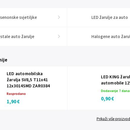
senonske svjetiljke
LED žarulje za auto
stale auto žarulje
Halogene auto žarul
ije
LED automobilska
LED KING žarul
žarulja SV8,5 T11x41
automobile 12
12x3014SMD ZAR0384
Dodavanje 7 dan
Rasprodano
0,90 €
1,90 €
Prikaži više proizvo