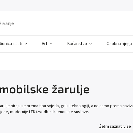
ionica i alati
Vrt
Kućanstvo
Osobna njega
mobilske žarulje
rulje biraju se prema tipu svjetla, grlu i tehnologiji, a ne samo prema naziv
mjene, modernije LED izvedbe i ksenonske sustave.
Želim saznati više