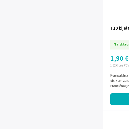
T10 bijel
Na sklad
1,90 €
1,52 € bez PD
Kompaktna T1
oblikom za u
Praktično rj
svakodnevno