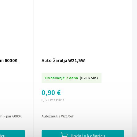
om 6000K
Auto žarulja W21/5W
Dodavanje 7 dana
(>20 kom)
0,90 €
0,72 € bez PDV-a
m) - par 6000K
Autožarulja W21/5W
icu
Dodaj u košaricu