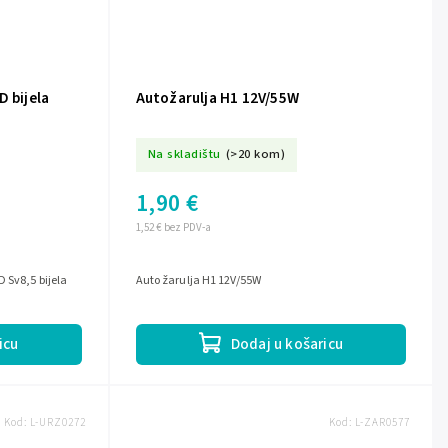
D bijela
Autožarulja H1 12V/55W
Na skladištu
(>20 kom)
1,90 €
1,52 € bez PDV-a
 Sv8,5 bijela
Auto žarulja H1 12V/55W
icu
Dodaj u košaricu
Kod:
L-URZ0272
Kod:
L-ZAR0577