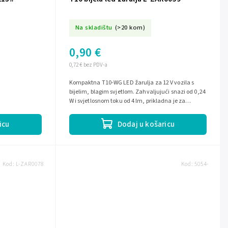
Na skladištu
(>20 kom)
0,90 €
0,72 € bez PDV-a
Kompaktna T10-WG LED žarulja za 12 V vozila s
bijelim, blagim svjetlom. Zahvaljujući snazi od 0,24
W i svjetlosnom toku od 4 lm, prikladna je za
unutarnju rasvjetu i...
icu
Dodaj u košaricu
Kod:
L-ZAR0078
Kod:
5054-