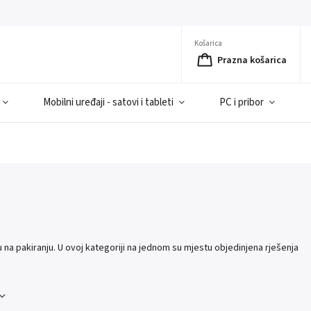
Košarica
Prazna košarica
Mobilni uređaji - satovi i tableti
PC i pribor
u na pakiranju. U ovoj kategoriji na jednom su mjestu objedinjena rješenja