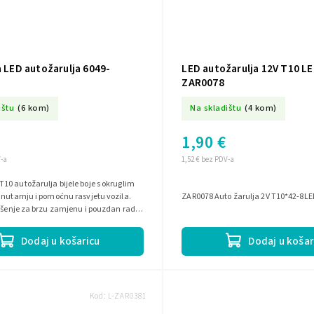
a LED autožarulja 6049-
LED autožarulja 12V T10 LE
ZAR0078
ištu
(6 kom)
Na skladištu
(4 kom)
1,90 €
V-a
1,52 € bez PDV-a
0 autožarulja bijele boje s okruglim
nutarnju i pomoćnu rasvjetu vozila.
ZAR0078 Auto žarulja 2V T10*42-8LED
ešenje za brzu zamjenu i pouzdan rad u
j uporabi.
Dodaj u košaricu
Dodaj u košar
Kod:
L-ZAR0381