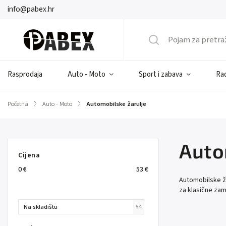
info@pabex.hr
Rasprodaja
Auto - Moto
Sport i zabava
Rad
Početna
/
Auto - Moto
/
Automobilske žarulje
Auto
Cijena
0
€
53
€
Automobilske ža
za klasične za
Na skladištu
54