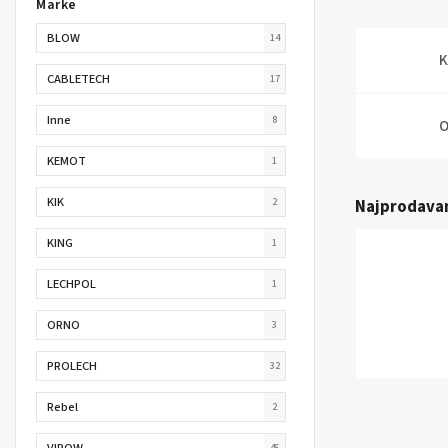
Marke
BLOW
14
K
CABLETECH
17
Inne
8
O
KEMOT
1
KIK
2
Najprodavan
KING
1
LECHPOL
1
ORNO
3
PROLECH
32
Rebel
2
VIPOW
45