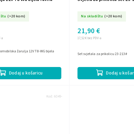
ištu
(>20 kom)
Na skladištu
(>20 kom)
21,90 €
V-a
17,52 € bez PDV-a
omobilska žarulja 12V T8-WG bijela
Set svjetala za prikolicu 23-213#
Dodaj u košaricu
Dodaj u košar
Kod:
6049-