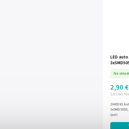
LED auto
3xSMD505
Na sklad
2,90 €
2,32 € bez PD
ZAR0381 Aut
3xSMD5050, 
(par)