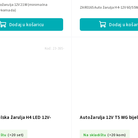
ožarulja 12V 21W (minimalna
ZAR0165 Auto žarulja H4-12V 60/55
0 komada)
Dodaj u košaricu
Dodaj u košar
Kod:
23-385-
lska žarulja H4 LED 12V-
Autožarulja 12V T5 WG bije
ištu
(>20 set)
Na skladištu
(>20 kom)