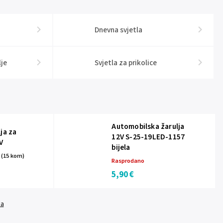
Dnevna svjetla
je
Svjetla za prikolice
Automobilska žarulja
ja za
12V S-25-19LED-1157
V
bijela
a
(15 kom)
Rasprodano
5,90 €
da