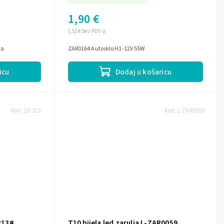
1,90 €
1,52 € bez PDV-a
la
ZAR0164 Autosklo H1-12V 55W
icu
Dodaj u košaricu
Kod:
23-213-
Kod:
L-ZAR0059
-213#
T10 bijela led zarulja L-ZAR0059