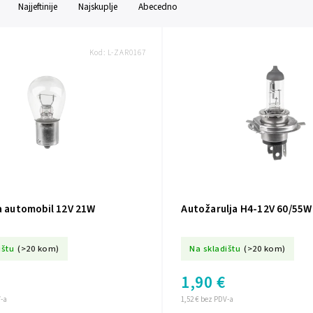
Najjeftinije
Najskuplje
Abecedno
Kod:
L-ZAR0167
a automobil 12V 21W
Autožarulja H4-12V 60/55
ištu
(>20 kom)
Na skladištu
(>20 kom)
1,90 €
V-a
1,52 € bez PDV-a