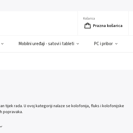
Košarica
Prazna košarica
Mobilni uređaji - satovi i tableti
PC i pribor
an tijek rada. U ovoj kategoriji nalaze se kolofonija, fluks i kolofonijske
kih popravaka.