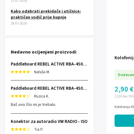
31.07.2026
Kako odabrati prekidače i utičnice:
praktičan vodič prije kupnje
29.07.2026
Nedavno ocijenjeni proizvodi
Kolofoni
Paddleboard REBEL ACTIVE RBA-4507 - sivi
Nataša M.
Dodavan
2,90 €
Paddleboard REBEL ACTIVE RBA-4507 - sivi
Ruzica K.
2,32 € bez PD
Baš ono što mi je trebalo.
Kolofonija 4
Konektor za autoradio VW RADIO - ISO
Tia P.