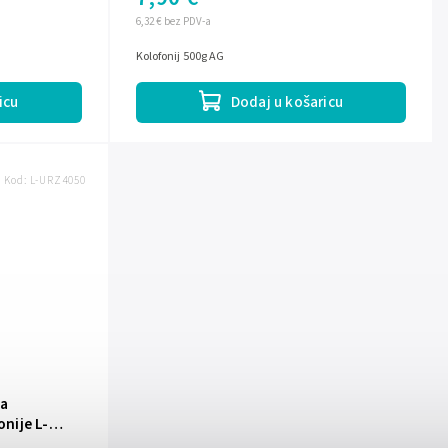
6,32 € bez PDV-a
Kolofonij 500g AG
icu
Dodaj u košaricu
Kod:
L-URZ4050
za
onije L-