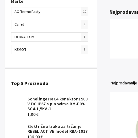
Marke
Najprodavan
AG TermoPasty
10
Cynel
2
DEDRA-EXIM
1
KEMOT
1
Top 5 Proizvoda
Najprodavanije
Schelinger MC4 konektor 1500
V DC IP67 s pinovima BM-E09-
SC4-1,5KV-1
1,90 €
Električna traka za trčanje
REBEL ACTIVE model RBA-1017
136,90 €