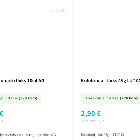
Kod:
9138-
onijski fluks 10ml AG
Kolofonija - fluks 45g LUT0
je 7 dana
(>20 kom)
Dodavanje 7 dana
(>20 kom)
€
2,90 €
V-a
2,32 € bez PDV-a
jsko sredstvo za lemljenje 10ml AG
Kolofonij - tok 45g LUT0013