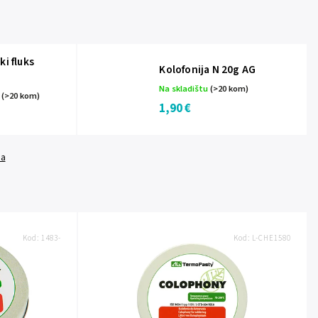
ki fluks
Kolofonija N 20g AG
Na skladištu
(>20 kom)
a
(>20 kom)
1,90 €
da
Kod:
1483-
Kod:
L-CHE1580