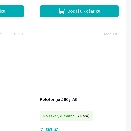
icu
Dodaj u košaricu
d:
DED-31LKAL45
Kod:
0808-
Kolofonija 500g AG
Dodavanje 7 dana
(7 kom)
7,90 €