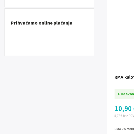
Prihvaćamo online plaćanja
RMA kalof
Dodavan
10,90 
8,72 € bez PD
RMA kolofoni