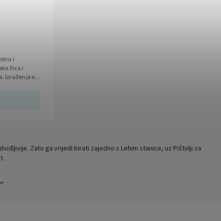
itra i
aka žica i
a. Izrađen je od
ljivije. Zato ga vrijedi birati zajedno s Lehim stanice, uz Pištolji za
t.