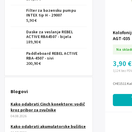
Filter za bazensku pumpu
INTEX tip H - 29007
5,90 €
Daske za veslanje REBEL
Kolofoni
ACTIVE RBA4507 - bijela
AGT-035
189,90 €
Na sklad
Paddleboard REBEL ACTIVE
RBA-4507 - sivi
3,90 €
200,90 €
3,12 € bez PD
CHE1511 Kala
Blogovi
Kako odabrati Cinch konektore: vodič
kroz pribor za zvučnike
04.08.2026
Kako odabrati akumulatorske bušilice