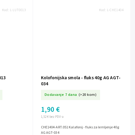
Kod:
L-LUT0013
Kod:
L-CHE1404
013
Kolofonijska smola - fluks 40g AG AGT-
034
Dodavanje 7 dana
(>20 kom)
1,90 €
1,52 € bez PDV-a
CHE1404-ART.051 Kalafonij - fluks za lemljenje 40g
AG AGT-034