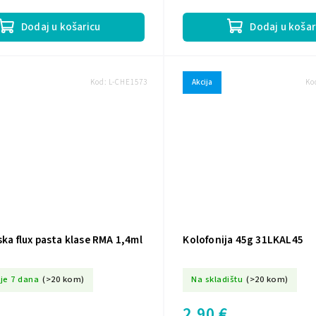
Dodaj u košaricu
Dodaj u košar
Kod:
L-CHE1573
Akcija
Ko
ska flux pasta klase RMA 1,4ml
Kolofonija 45g 31LKAL45
je 7 dana
(>20 kom)
Na skladištu
(>20 kom)
2,90 €