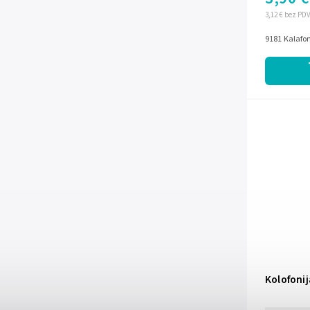
3,12 € bez PD
9181 Kalafon
Kolofoni