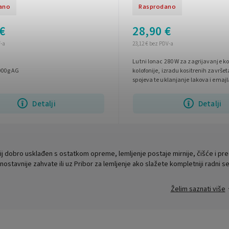
ano
Rasprodano
€
28,90 €
V-a
23,12 € bez PDV-a
Lutni lonac 280 W za zagrijavanje kos
000g AG
kolofonije, izradu kositrenih završet
spojeva te uklanjanje lakova i emajl
visokokvalitetnog nehrđajućeg...
Detalji
Detalji
j dobro usklađen s ostatkom opreme, lemljenje postaje mirnije, čišće i predvid
nostavnije zahvate ili uz Pribor za lemljenje ako slažete kompletniji radni se
Želim saznati više