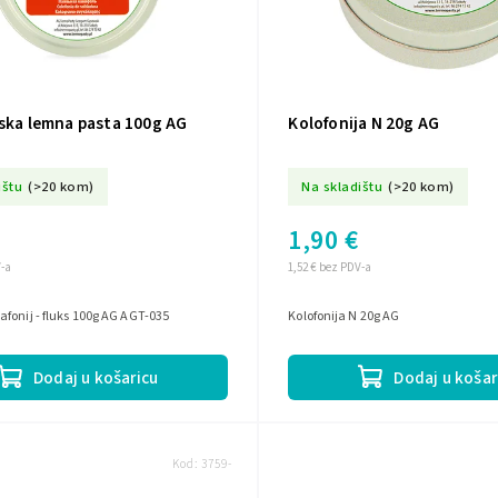
jska lemna pasta 100g AG
Kolofonija N 20g AG
ištu
(>20 kom)
Na skladištu
(>20 kom)
1,90 €
V-a
1,52 € bez PDV-a
fonij - fluks 100g AG AGT-035
Kolofonija N 20g AG
Dodaj u košaricu
Dodaj u košar
Kod:
3759-