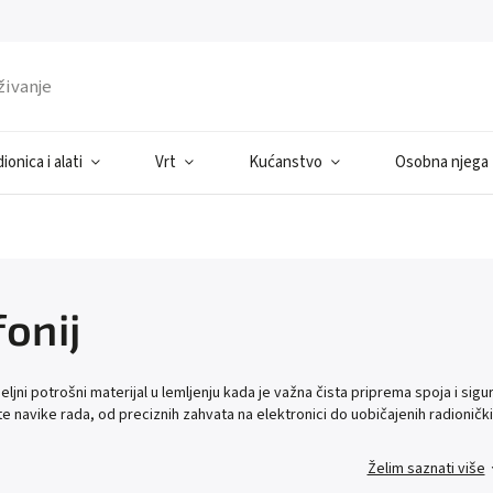
ionica i alati
Vrt
Kućanstvo
Osobna njega
onij
eljni potrošni materijal u lemljenju kada je važna čista priprema spoja i sigur
ite navike rada, od preciznih zahvata na elektronici do uobičajenih radionič
Želim saznati više