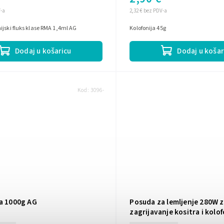
V-a
2,32 € bez PDV-a
ijski fluks klase RMA 1,4ml AG
Kolofonija 45g
Dodaj u košaricu
Dodaj u košar
Kod:
3096-
ja 1000g AG
Posuda za lemljenje 280W 
zagrijavanje kositra i kolof
URZ4050