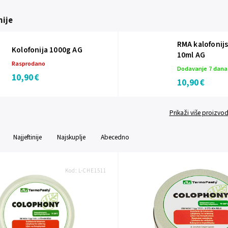
ije
RMA kalofonijs
Kolofonija 1000g AG
10ml AG
Rasprodano
Dodavanje 7 dan
10,90 €
10,90 €
Prikaži više proizvo
Najjeftinije
Najskuplje
Abecedno
Kod:
L-CHE1511