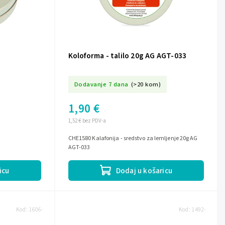
Koloforma - talilo 20g AG AGT-033
Dodavanje 7 dana
(>20 kom)
1,90 €
1,52 € bez PDV-a
CHE1580 Kalafonija - sredstvo za lemljenje 20g AG
AGT-033
icu
Dodaj u košaricu
Kod:
1606-
Kod:
1492-