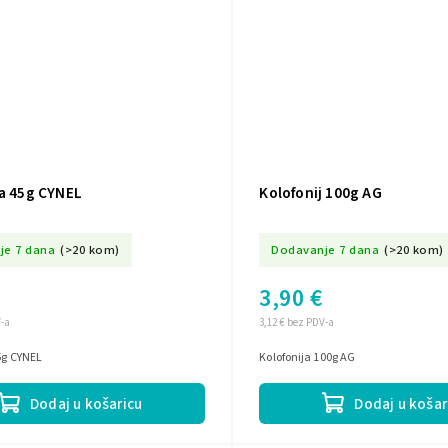
ja 45g CYNEL
Kolofonij 100g AG
je 7 dana
(>20 kom)
Dodavanje 7 dana
(>20 kom)
3,90 €
V-a
3,12 € bez PDV-a
5g CYNEL
Kolofonija 100g AG
Dodaj u košaricu
Dodaj u košar