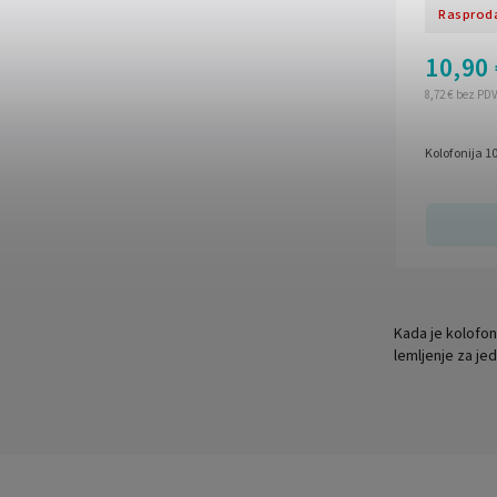
Rasprod
10,90 
8,72 € bez PD
Kolofonija 1
Kada je kolofoni
lemljenje za jed