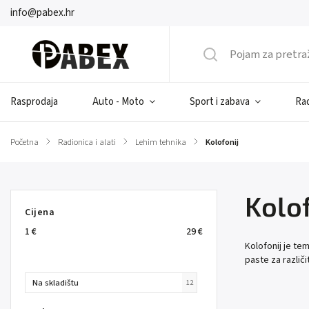
info@pabex.hr
Rasprodaja
Auto - Moto
Sport i zabava
Rad
Početna
/
Radionica i alati
/
Lehim tehnika
/
Kolofonij
Kolof
Cijena
1
€
29
€
Kolofonij je tem
paste za različ
Na skladištu
12