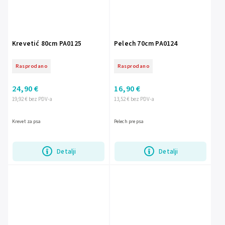
Krevetić 80cm PA0125
Pelech 70cm PA0124
Rasprodano
Rasprodano
24,90 €
16,90 €
19,92 € bez PDV-a
13,52 € bez PDV-a
Krevet za psa
Pelech pre psa
Detalji
Detalji