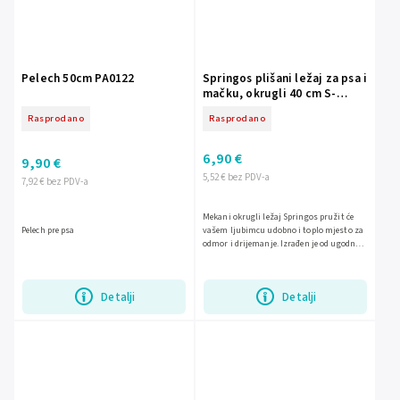
Pelech 50cm PA0122
Springos plišani ležaj za psa i
mačku, okrugli 40 cm S-
PA0130
Rasprodano
Rasprodano
6,90 €
9,90 €
5,52 € bez PDV-a
7,92 € bez PDV-a
Mekani okrugli ležaj Springos pružit će
Pelech pre psa
vašem ljubimcu udobno i toplo mjesto za
odmor i drijemanje. Izrađen je od ugodnog
poliestera, ima protukliznu podlogu i
periv je na 30 °C...
Detalji
Detalji