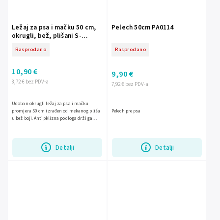
Ležaj za psa i mačku 50 cm,
Pelech 50cm PA0114
okrugli, bež, plišani S-
PA0091
Rasprodano
Rasprodano
10,90 €
9,90 €
8,72 € bez PDV-a
7,92 € bez PDV-a
Udoban okrugli ležaj za psa i mačku
promjera 50 cm izrađen od mekanog pliša
Pelech pre psa
u bež boji. Antipklizna podloga drži ga
stabilnim na podu, a zahvaljujući
izdržljivoj izradi idealan...
Detalji
Detalji