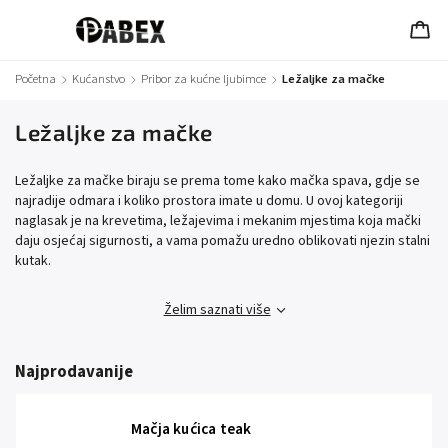
Početna
/
Kućanstvo
/
Pribor za kućne ljubimce
/
Ležaljke za mačke
Ležaljke za mačke
Ležaljke za mačke biraju se prema tome kako mačka spava, gdje se
najradije odmara i koliko prostora imate u domu. U ovoj kategoriji
naglasak je na krevetima, ležajevima i mekanim mjestima koja mački
daju osjećaj sigurnosti, a vama pomažu uredno oblikovati njezin stalni
kutak.
Želim saznati više
Najprodavanije
Mačja kućica teak