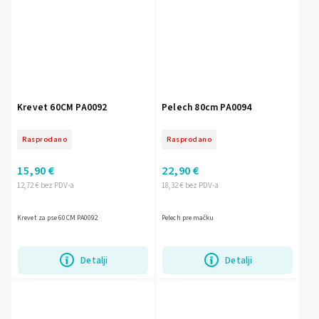
Krevet 60CM PA0092
Pelech 80cm PA0094
Rasprodano
Rasprodano
15,90 €
22,90 €
12,72 € bez PDV-a
18,32 € bez PDV-a
Krevet za pse 60CM PA0092
Pelech pre mačku
Detalji
Detalji