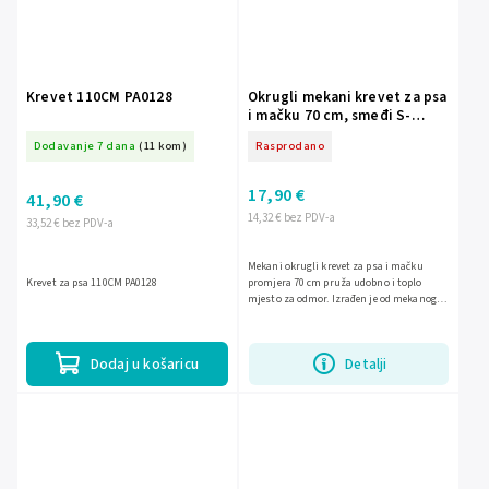
Krevet 110CM PA0128
Okrugli mekani krevet za psa
i mačku 70 cm, smeđi S-
PA0142
Dodavanje 7 dana
(11 kom)
Rasprodano
17,90 €
41,90 €
14,32 € bez PDV-a
33,52 € bez PDV-a
Mekani okrugli krevet za psa i mačku
Krevet za psa 110CM PA0128
promjera 70 cm pruža udobno i toplo
mjesto za odmor. Izrađen je od mekanog
poliestera, ima protukliznu podlogu i
periv je na 30 °C, što ga...
Dodaj u košaricu
Detalji