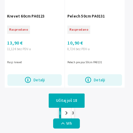
Krevet 60cm PA0123
Pelech 50cm PA0131
Rasprodano
Rasprodano
13,90 €
10,90 €
11,12 € bez PDV-a
8,72 € bez PDV-a
Pasji krevet
Pelech pre psa 50cm PA0131
Detalji
Detalji
Učitaj još 18
1
3
Vrh