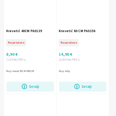
Krevetić 40CM PA0139
Krevetić 60 CM PA0156
Rasprodano
Rasprodano
8,90 €
14,90 €
7,12 € bez PDV-a
11,92 € bez PDV-a
Pasji krevet 40CM PA0139
Pasji ležaj
Detalji
Detalji