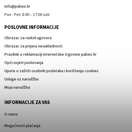
info
@
pabex.hr
Pon - Pet: 8:00 – 17:00 sati
POSLOVNE INFORMACIJE
Obrazac za raskid ugovora
Obrazac za prijavu nesukladnosti
Pravilnik o reklamaciji internetske trgovine pabex.hr
Opći uvjeti poslovanja
Upute o zaštiti osobnih podataka i korištenju cookies
Usluge uz narudžbu
Moja narudžba
INFORMACIJE ZA VAS
O nama
Mogućnosti plaćanja