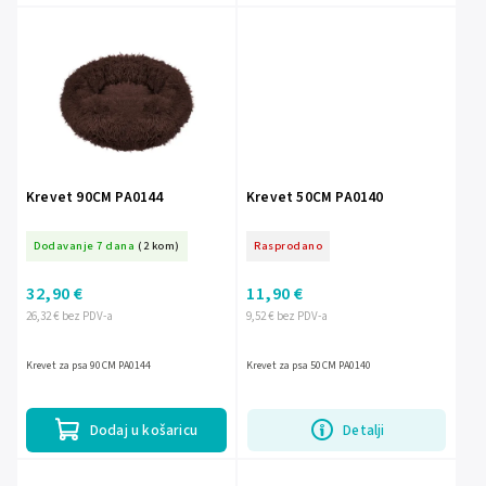
Krevet 90CM PA0144
Krevet 50CM PA0140
Dodavanje 7 dana
(2 kom)
Rasprodano
32,90 €
11,90 €
26,32 € bez PDV-a
9,52 € bez PDV-a
Krevet za psa 90CM PA0144
Krevet za psa 50CM PA0140
Dodaj u košaricu
Detalji