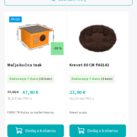
Najjeftinije
Najskuplje
Akcija
Abecedno
–38 %
Mačja kućica teak
Krevet 80 CM PA0143
Dodavanje 7 dana
(16 kom)
Dodavanje 7 dana
(5 kom)
47,90 €
23,90 €
77,90 €
38,32 € bez PDV-a
19,12 € bez PDV-a
CH001 TK Kućica za mačke tikovina
Krevet za psa
Dodaj u košaricu
Dodaj u košaricu