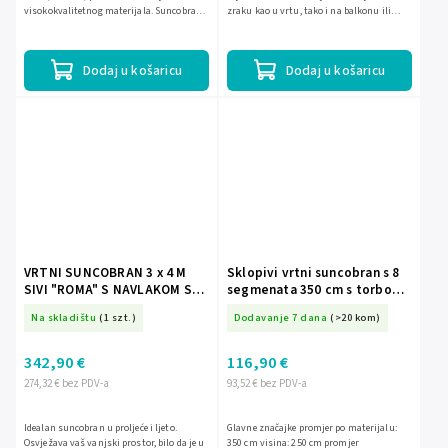
visokokvalitetnog materijala. Suncobran
zraku kao u vrtu, tako i na balkonu ili
je sklopiv, ima dvodijelni okvir koji
terasi. ##Svojim imenom## upućuje na
olakšava njegov...
sunčanu Italiju, koju...
Dodaj u košaricu
Dodaj u košaricu
VRTNI SUNCOBRAN 3 x 4 M
Sklopivi vrtni suncobran s 8
SIVI "ROMA" S NAVLAKOM S
segmenata 350 cm s torbom
LED RASVJETOM *1572
Plonos PL-881
Na skladištu
(1 szt.)
Dodavanje 7 dana
(>20 kom)
342,90 €
116,90 €
274,32 € bez PDV-a
93,52 € bez PDV-a
Idealan suncobran u proljeće i ljeto.
Glavne značajke promjer po materijalu:
Osvježava vaš vanjski prostor, bilo da je u
350 cm visina: 250 cm promjer