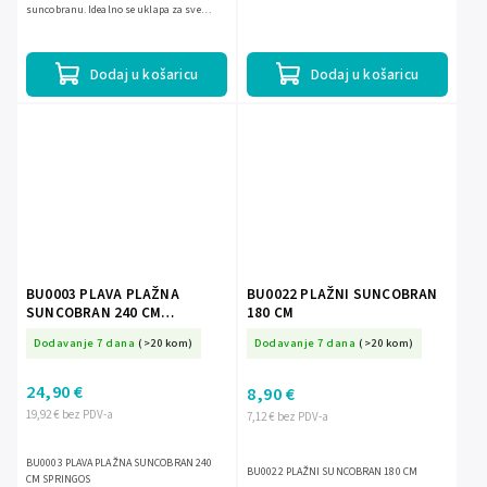
suncobranu. Idealno se uklapa za sve
modele suncobrana s većim promjerom. -
Dimenzije 50 x 50 x 7,5 CM -...
Dodaj u košaricu
Dodaj u košaricu
BU0003 PLAVA PLAŽNA
BU0022 PLAŽNI SUNCOBRAN
SUNCOBRAN 240 CM
180 CM
SPRINGOS
Dodavanje 7 dana
(>20 kom)
Dodavanje 7 dana
(>20 kom)
24,90 €
8,90 €
19,92 € bez PDV-a
7,12 € bez PDV-a
BU0003 PLAVA PLAŽNA SUNCOBRAN 240
BU0022 PLAŽNI SUNCOBRAN 180 CM
CM SPRINGOS