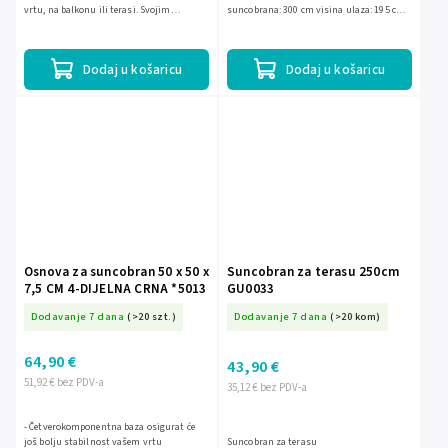
vrtu, na balkonu ili terasi. Svojim
suncobrana: 300 cm visina ulaza: 195 cm
imenom upućuje na sunčanu Italiju, koja
materijal pokrova: poliester 180 g/m2
se može povezati s...
dimenzije osnove: 100 x 100...
Dodaj u košaricu
Dodaj u košaricu
Osnova za suncobran 50 x 50 x
Suncobran za terasu 250cm
7,5 CM 4-DIJELNA CRNA *5013
GU0033
Dodavanje 7 dana
(>20 szt.)
Dodavanje 7 dana
(>20 kom)
64,90 €
43,90 €
51,92 € bez PDV-a
35,12 € bez PDV-a
- Četverokomponentna baza osigurat će
još bolju stabilnost vašem vrtu
Suncobran za terasu