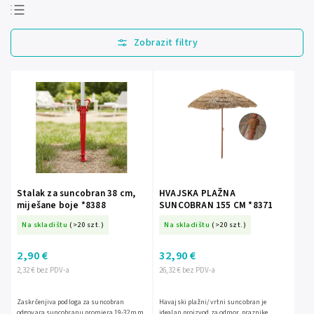
Najprodavanije
Najjeftinije
Najskuplje
Abecedno
Stalak za suncobran 38 cm,
HVAJSKA PLAŽNA
miješane boje *8388
SUNCOBRAN 155 CM *8371
Na skladištu
(>20 szt.)
Na skladištu
(>20 szt.)
2,90 €
32,90 €
2,32 € bez PDV-a
26,32 € bez PDV-a
Zaskrčenjiva podloga za suncobran
Havajski plažni/vrtni suncobran je
odgovara suncobranu promjera 19-32mm
idealan proizvod za odmor, praznike,