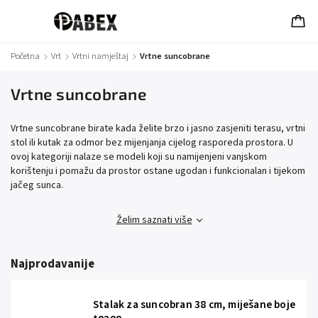
Početna
/
Vrt
/
Vrtni namještaj
/
Vrtne suncobrane
Vrtne suncobrane
Vrtne suncobrane birate kada želite brzo i jasno zasjeniti terasu, vrtni
stol ili kutak za odmor bez mijenjanja cijelog rasporeda prostora. U
ovoj kategoriji nalaze se modeli koji su namijenjeni vanjskom
korištenju i pomažu da prostor ostane ugodan i funkcionalan i tijekom
jačeg sunca.
Želim saznati više
Najprodavanije
Stalak za suncobran 38 cm, miješane boje