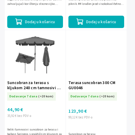
zahvaljujući korištenju stezne vijke.
piknik. ## Izrađen je od visokokvalitetnog
Omogućuje učvršćivanje suncobrana u tlo,
materijala. ## Suncobran je sklopiv, ima
samo treba zavrnuti podlogu...
dvo dijelni okvir...
Dodaj u košaricu
Dodaj u košaricu
Suncobran za terasu s
Terasa suncobran 300 CM
kljukom 240 cm tamnosivi S-
GU0046
GU0037
Dodavanje 7 dana
(>20 kom)
Dodavanje 7 dana
(>20 kom)
44,90 €
123,90 €
35,92 € bez PDV-a
99,12 € bez PDV-a
Veliki tamnosivi suncobran za terasu i
balkon Springos s praktičnim kljunom za
Suncobran za terasu