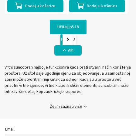
Dodaj u košaricu
Dodaj u košaricu
Učitaj još 18
1
5
Vrh
Vrtni suncobran najbolje funkcionira kada prati stvarni način korištenja
prostora. Uz stol daje ugodniju sjenu za objedovanje, a u samostalnoj
zoni može stvoriti mirniji kutak za odmor. Kada su u prostoru već
prisutni vrtne sjenice, vrtne klupe ili slični elementi, suncobran može
biti završni detalj koji zaokružuje raspored.
Želim saznati više
Email