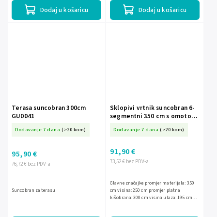
Dodaj u košaricu
Dodaj u košaricu
Terasa suncobran 300cm
Sklopivi vrtnik suncobran 6-
GU0041
segmentni 350 cm s omotom
Plonos PL-880
Dodavanje 7 dana
(>20 kom)
Dodavanje 7 dana
(>20 kom)
91,90 €
95,90 €
73,52 € bez PDV-a
76,72 € bez PDV-a
Glavne značajke promjer materijala: 350
Suncobran za terasu
cm visina: 250 cm promjer platna
kišobrana: 300 cm visina ulaza: 195 cm
materijal presvlake: poliester 180 g/m2
dimenzije baze: 100 x...