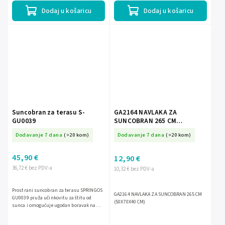
Dodaj u košaricu
Dodaj u košaricu
Suncobran za terasu S-
GA2164 NAVLAKA ZA
GU0039
SUNCOBRAN 265 CM
(50X70X40 CM)
Dodavanje 7 dana
(>20 kom)
Dodavanje 7 dana
(>20 kom)
45,90 €
12,90 €
36,72 € bez PDV-a
10,32 € bez PDV-a
Prostrani suncobran za terasu SPRINGOS
GA2164 NAVLAKA ZA SUNCOBRAN 265 CM
GU0039 pruža učinkovitu zaštitu od
(50X70X40 CM)
sunca i omogućuje ugodan boravak na
otvorenom. Ima čvrstu čeličnu
konstrukciju, vodootpornu tkaninu,...