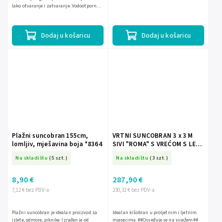
lako otvaranje i zatvaranje. Vodootporna
tkanina, čvrsta čelična konstrukcija i
mogućnost...
Dodaj u košaricu
Dodaj u košaricu
Plažni suncobran 155cm,
VRTNI SUNCOBRAN 3 x 3 M
lomljiv, mješavina boja *8364
SIVI "ROMA" S VREĆOM S LED
*1558
Na skladištu
(5 szt.)
Na skladištu
(3 szt.)
8,90 €
287,90 €
7,12 € bez PDV-a
230,32 € bez PDV-a
Plažni suncobran je idealan proizvod za
Idealan kišobran u proljetnim i ljetnim
izlete, odmore, piknike. Izrađen je od
mjesecima. ##Osveđuje se na svježem##