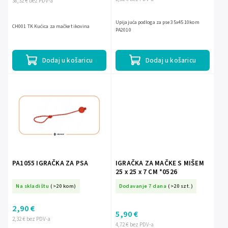
38,32 € bez PDV-a
Upijajuća podloga za pse 35x45 10kom
CH001 TK Kućica za mačke tikovina
PA2010
Dodaj u košaricu
Dodaj u košaricu
PA1055 IGRAČKA ZA PSA
IGRAČKA ZA MAČKE S MIŠEM
25 x 25 x 7 CM *0526
Na skladištu
(>20 kom)
Dodavanje 7 dana
(>20 szt.)
2,90 €
5,90 €
2,32 € bez PDV-a
4,72 € bez PDV-a