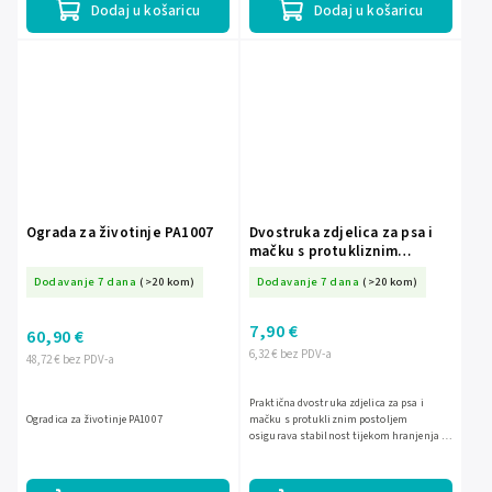
Dodaj u košaricu
Dodaj u košaricu
Ograda za životinje PA1007
Dvostruka zdjelica za psa i
mačku s protukliznim
postoljem S-PA0191
Dodavanje 7 dana
(>20 kom)
Dodavanje 7 dana
(>20 kom)
7,90 €
60,90 €
6,32 € bez PDV-a
48,72 € bez PDV-a
Praktična dvostruka zdjelica za psa i
Ogradica za životinje PA1007
mačku s protukliznim postoljem
osigurava stabilnost tijekom hranjenja i
pića. Dva odvojena spremnika kapaciteta
340 ml idealna su za hranu...