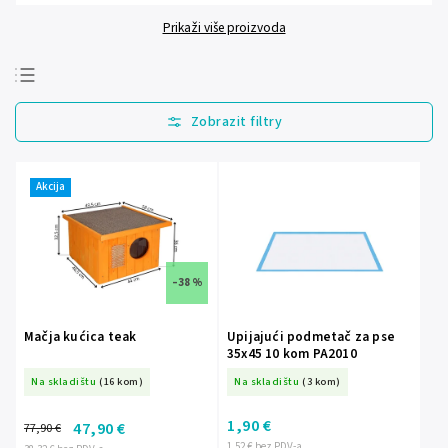
Prikaži više proizvoda
Najprodavanije
Najjeftinije
Najskuplje
Akcija
Abecedno
–38 %
Mačja kućica teak
Upijajući podmetač za pse
35x45 10 kom PA2010
Na skladištu
(16 kom)
Na skladištu
(3 kom)
1,90 €
47,90 €
77,90 €
1,52 € bez PDV-a