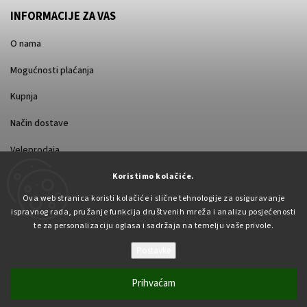
INFORMACIJE ZA VAS
O nama
Mogućnosti plaćanja
Kupnja
Način dostave
Veleprodaja
Koristimo kolačiće.
Ova web stranica koristi kolačiće i slične tehnologije za osiguravanje
ispravnog rada, pružanje funkcija društvenih mreža i analizu posjećenosti
te za personalizaciju oglasa i sadržaja na temelju vaše privole.
Postavke
Autorsko pravo 2026
Pabex.hr
. Sva prava pridržana.
Uredi postavke kolačića
Prihvaćam
Vytvořil
Shoptet
| Design
Shoptak.cz