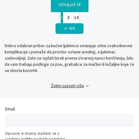
Učitaj još 18
1
14
Vrh
Dobro odabran pribor za kućne ljubimce smanjuje sitne svakodnevne
komplikacije i pomaže da prostor ostane uredniji, a ljubimac
zadovoljniji. Zato se isplati birati prema stvarnoj navici korištenja, bilo
da vam trebaju podloge za pse, grebalice za mačke ili ležaljke koje će
se doista koristiti.
Želim saznati više
Email
Upisom e-maila slažem se s
uvjetima zaštite osobnih podataka