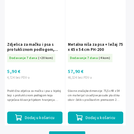
Zdjelica za mačku i psa s
Metalna niša za psa + ležaj 75
protukliznom podlogom,
x 45 x 54 cm PH-200
bijela S-PA0190
Dodavanje 7 dana
(>20 kom)
Dodavanje 7 dana
(4 kom)
5,90 €
57,90 €
4,72 € bez PDV-a
46,32 € bez PDV-a
Praktična zdjelica za mačku i psa u bijeloj
Glavne značajke dimenzije: 75,5 x 48 x 54
boji s protukliznom podlogom koja
cm materijal izvadljive posude: plastika
sprječava klizanje tijekom hranjenja.
okvir: čelik s praškastim premazom 2
Izrađena je od plastike, jednostavna za
ulaza: ispred i sa strane veličina: S,
čišćenje i pogodna za...
namijenjeno za...
Dodaj u košaricu
Dodaj u košaricu