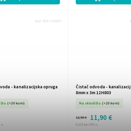
Kod:
DED-12H603
voda - kanalizacijska opruga
Čistač odvoda - kanalizaci
8mm x 3m 12H803
ištu
(>20 kom)
Na skladištu
(>20 kom)
11,90 €
12,90 €
V-a
9,52 € bez PDV-a