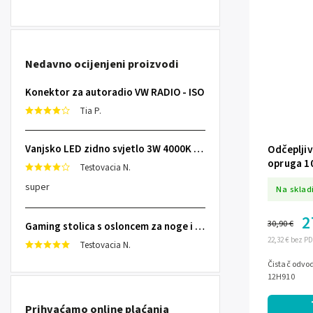
Nedavno ocijenjeni proizvodi
Konektor za autoradio VW RADIO - ISO
Tia P.
Vanjsko LED zidno svjetlo 3W 4000K IP65
Odčepljiv
opruga 1
Testovacia N.
super
Na sklad
2
30,90 €
Gaming stolica s osloncem za noge i školjkastim sjedalom Specter Sofotel
22,32 € bez P
Testovacia N.
Čistač odvo
12H910
Prihvaćamo online plaćanja