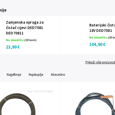
ije
Zamjenska opruga za
Baterijski čist
čistač cijevi DED7081
18V DED7081
DED70811
Na skladištu
(20 
Na skladištu
(20 kom)
104,90 €
23,90 €
Prikaži više proizvo
Najjeftinije
Najskuplje
Abecedno
Kod:
DED-DED70811