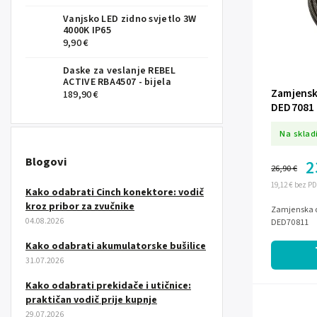
Vanjsko LED zidno svjetlo 3W
4000K IP65
9,90 €
Daske za veslanje REBEL
ACTIVE RBA4507 - bijela
Zamjenska
189,90 €
DED7081
Na sklad
Blogovi
2
26,90 €
19,12 € bez P
Kako odabrati Cinch konektore: vodič
kroz pribor za zvučnike
Zamjenska o
04.08.2026
DED70811
Kako odabrati akumulatorske bušilice
31.07.2026
Kako odabrati prekidače i utičnice:
praktičan vodič prije kupnje
29.07.2026