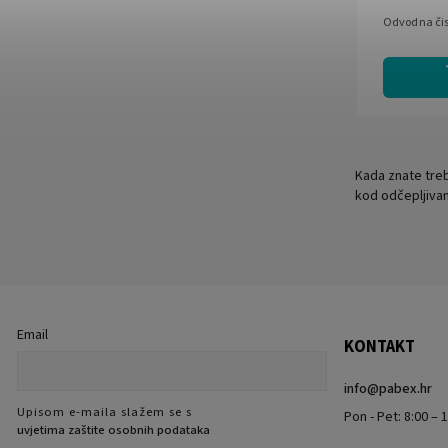
Odvodna čis
Kada znate treba
kod odčepljivan
Email
KONTAKT
info
@
pabex.hr
Upisom e-maila slažem se s
Pon - Pet: 8:00 – 1
uvjetima zaštite osobnih podataka