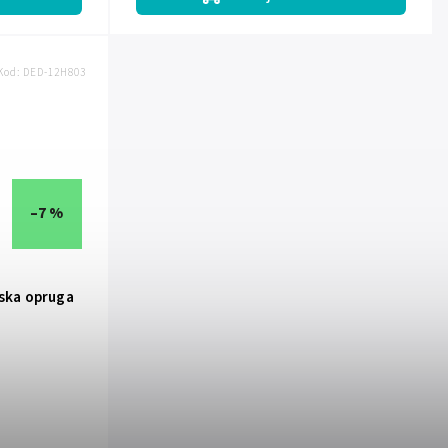
Kod:
DED-12H803
–7 %
jska opruga