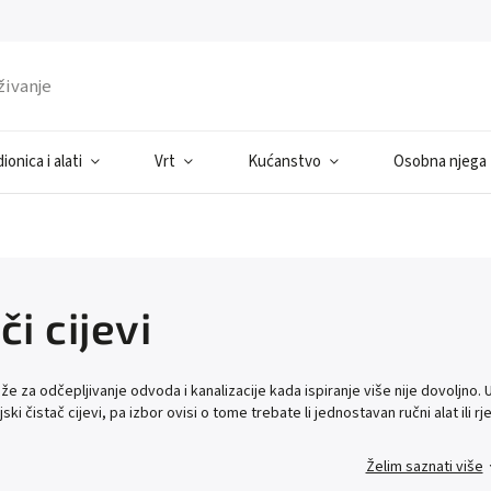
ionica i alati
Vrt
Kućanstvo
Osobna njega
či cijevi
luže za odčepljivanje odvoda i kanalizacije kada ispiranje više nije dovoljno. 
ijski čistač cijevi, pa izbor ovisi o tome trebate li jednostavan ručni alat ili 
Želim saznati više