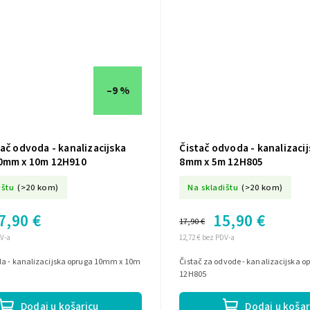
–9 %
ač odvoda - kanalizacijska
Čistač odvoda - kanalizaci
0mm x 10m 12H910
8mm x 5m 12H805
ištu
(>20 kom)
Na skladištu
(>20 kom)
7,90 €
15,90 €
17,90 €
DV-a
12,72 € bez PDV-a
da - kanalizacijska opruga 10mm x 10m
Čistač za odvode - kanalizacijska 
12H805
Dodaj u košaricu
Dodaj u košar