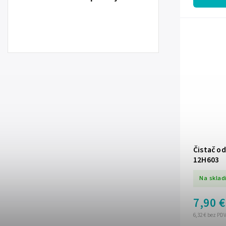
Čistač od
12H603
Na sklad
7,90 €
6,32 € bez PD