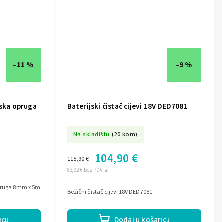
–11 %
–9 %
jska opruga
Baterijski čistač cijevi 18V DED7081
Na skladištu
(20 kom)
104,90 €
115,90 €
83,92 € bez PDV-a
opruga 8mm x 5m
Bežični čistač cijevi 18V DED7081
icu
Dodaj u košaricu