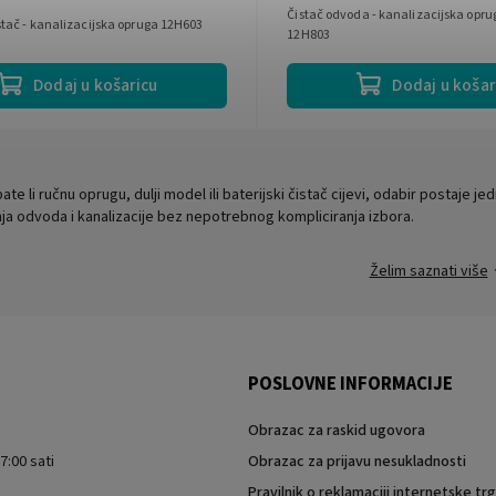
Čistač odvoda - kanalizacijska op
tač - kanalizacijska opruga 12H603
12H803
Dodaj u košaricu
Dodaj u košar
te li ručnu oprugu, dulji model ili baterijski čistač cijevi, odabir postaje jed
ja odvoda i kanalizacije bez nepotrebnog kompliciranja izbora.
Želim saznati više
POSLOVNE INFORMACIJE
Obrazac za raskid ugovora
7:00 sati
Obrazac za prijavu nesukladnosti
Pravilnik o reklamaciji internetske t