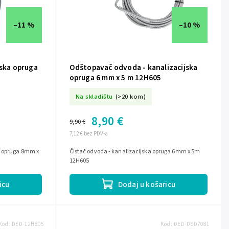
–11 %
–10 %
jska opruga
Odštopavač odvoda - kanalizacijska
opruga 6 mm x 5 m 12H605
Na skladištu
(>20 kom)
8,90 €
9,90 €
7,12 € bez PDV-a
a opruga 8mm x
Čistač odvoda - kanalizacijska opruga 6mm x 5m
12H605
icu
Dodaj u košaricu
Kod:
DED-12H805
Kod:
DED-DED7081