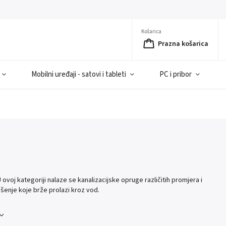
Košarica
Prazna košarica
Mobilni uređaji - satovi i tableti
PC i pribor
U ovoj kategoriji nalaze se kanalizacijske opruge različitih promjera i
rješenje koje brže prolazi kroz vod.