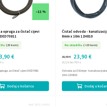
–11 %
 opruga za čistač cijevi
Čistač odvoda - kanalizaci
 DED70811
8mm x 10m 12H810
ištu
(20 kom)
Na skladištu
(>20 kom)
3,90 €
23,90 €
26,90 €
DV-a
19,12 € bez PDV-a
pruga za čistač cijevi DED7081
Odvoda za čišćenje - kanalizacijsk
10m 12H810
Dodaj u košaricu
Dodaj u košar
Kod:
DED-12H910