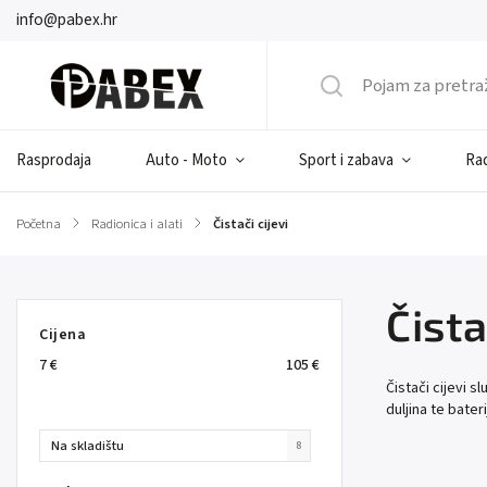
info@pabex.hr
Rasprodaja
Auto - Moto
Sport i zabava
Rad
Početna
/
Radionica i alati
/
Čistači cijevi
Čista
Cijena
7
€
105
€
Čistači cijevi s
duljina te bater
Na skladištu
8