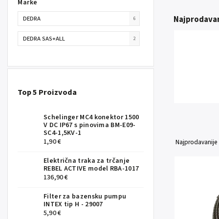
Marke
Najprodavan
DEDRA
6
DEDRA SAS+ALL
2
Top 5 Proizvoda
Schelinger MC4 konektor 1500
V DC IP67 s pinovima BM-E09-
SC4-1,5KV-1
1,90 €
Najprodavanije
Električna traka za trčanje
REBEL ACTIVE model RBA-1017
136,90 €
Filter za bazensku pumpu
INTEX tip H - 29007
5,90 €