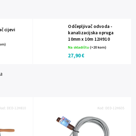
Odčepljivač odvoda -
ač cijevi
kanalizacijska opruga
10mm x 10m 12H910
kom)
Na skladištu
(>20 kom)
27,90 €
da
Kod:
DED-12H810
Kod:
DED-12H605