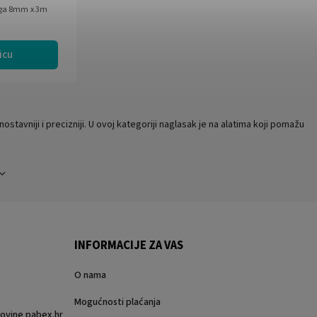
ruga 8mm x 3m
icu
nostavniji i precizniji. U ovoj kategoriji naglasak je na alatima koji pomažu
INFORMACIJE ZA VAS
O nama
Mogućnosti plaćanja
rgovine pabex.hr