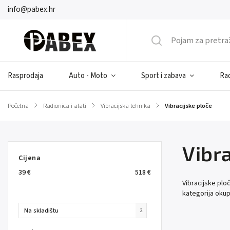
info@pabex.hr
Rasprodaja
Auto - Moto
Sport i zabava
Rad
Početna
/
Radionica i alati
/
Vibracijska tehnika
/
Vibracijske ploče
Vibra
Cijena
39
€
518
€
Vibracijske ploč
kategorija okupl
Na skladištu
2