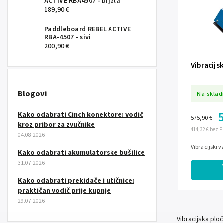
ACTIVE RBA4507 - bijela
189,90 €
Paddleboard REBEL ACTIVE
RBA-4507 - sivi
200,90 €
Vibracijs
Blogovi
Na sklad
Kako odabrati Cinch konektore: vodič
575,90 €
kroz pribor za zvučnike
414,32 € bez 
04.08.2026
Vibracijski v
Kako odabrati akumulatorske bušilice
31.07.2026
Kako odabrati prekidače i utičnice:
praktičan vodič prije kupnje
29.07.2026
Vibracijska plo