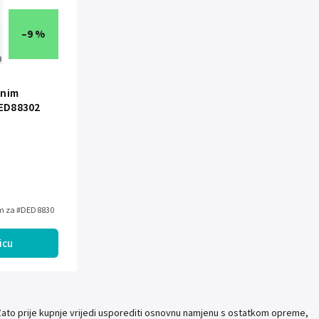
–9 %
žnim
ED88302
om za #DED8830
icu
 Zato prije kupnje vrijedi usporediti osnovnu namjenu s ostatkom opreme,