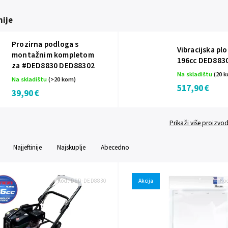
ije
Prozirna podloga s
Vibracijska pl
montažnim kompletom
196cc DED883
za #DED8830 DED88302
Na skladištu
(20 
Na skladištu
(>20 kom)
517,90 €
39,90 €
Prikaži više proizvo
Najjeftinije
Najskuplje
Abecedno
Kod:
DED-DED8830
Akcija
Ko