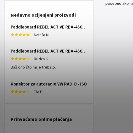
posebno ako rad
Nedavno ocijenjeni proizvodi
Paddleboard REBEL ACTIVE RBA-4507 - sivi
Nataša M.
Paddleboard REBEL ACTIVE RBA-4507 - sivi
Ruzica K.
Baš ono što mi je trebalo.
Konektor za autoradio VW RADIO - ISO
Tia P.
Prihvaćamo online plaćanja