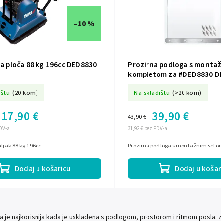
–10 %
ka ploča 88 kg 196cc DED8830
Prozirna podloga s monta
kompletom za #DED8830 D
ištu
(20 kom)
Na skladištu
(>20 kom)
517,90 €
39,90 €
43,90 €
PDV-a
31,92 € bez PDV-a
aljak 88 kg 196cc
Prozirna podloga s montažnim set
Dodaj u košaricu
Dodaj u košar
ča je najkorisnija kada je usklađena s podlogom, prostorom i ritmom posla.