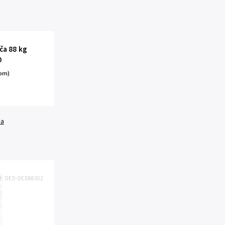
oča 88 kg
0
kom)
da
d:
DED-DED88302