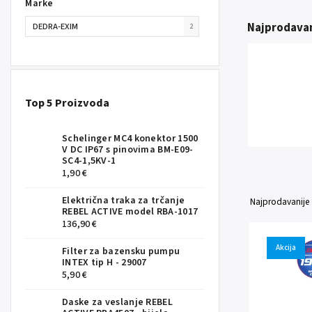
Marke
Najprodavan
DEDRA-EXIM
2
Top 5 Proizvoda
Schelinger MC4 konektor 1500
V DC IP67 s pinovima BM-E09-
SC4-1,5KV-1
1,90 €
Električna traka za trčanje
Najprodavanije
REBEL ACTIVE model RBA-1017
136,90 €
Akcija
Filter za bazensku pumpu
INTEX tip H - 29007
5,90 €
Daske za veslanje REBEL