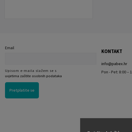
Email
KONTAKT
info
@
pabex.hr
Upisom e-maila slažem se s
Pon - Pet: 8:00 – 1
uvjetima zaštite osobnih podataka
Pretplatite se