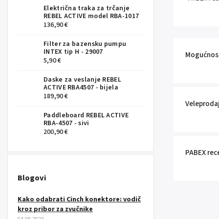
Električna traka za trčanje
REBEL ACTIVE model RBA-1017
136,90 €
Filter za bazensku pumpu
INTEX tip H - 29007
Mogućnost
5,90 €
Daske za veslanje REBEL
ACTIVE RBA4507 - bijela
189,90 €
Veleproda
Paddleboard REBEL ACTIVE
RBA-4507 - sivi
200,90 €
PABEX rec
Blogovi
Kako odabrati Cinch konektore: vodič
kroz pribor za zvučnike