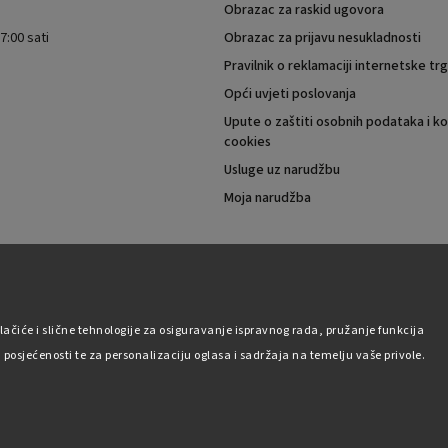
Obrazac za raskid ugovora
7:00 sati
Obrazac za prijavu nesukladnosti
Pravilnik o reklamaciji internetske t
Opći uvjeti poslovanja
Upute o zaštiti osobnih podataka i ko
cookies
Usluge uz narudžbu
Moja narudžba
Autorsko pravo 2026
Pabex.hr
. Sva prava pridržana.
lačiće i slične tehnologije za osiguravanje ispravnog rada, pružanje funkcija
Uredi postavke kolačića
posjećenosti te za personalizaciju oglasa i sadržaja na temelju vaše privole.
Vytvořil
Shoptet
| Design
Shoptak.cz