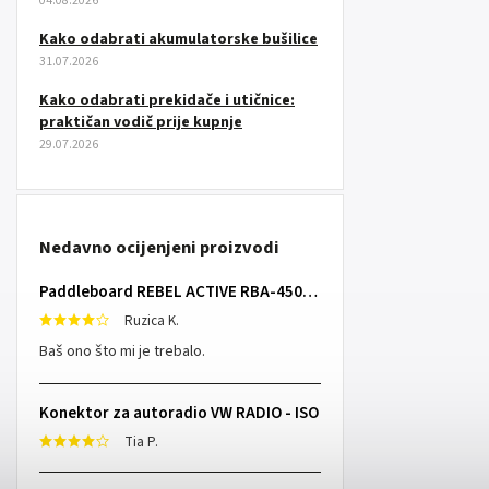
04.08.2026
Kako odabrati akumulatorske bušilice
31.07.2026
Kako odabrati prekidače i utičnice:
praktičan vodič prije kupnje
29.07.2026
Nedavno ocijenjeni proizvodi
Paddleboard REBEL ACTIVE RBA-4507 - sivi
Ruzica K.
Baš ono što mi je trebalo.
Konektor za autoradio VW RADIO - ISO
Tia P.