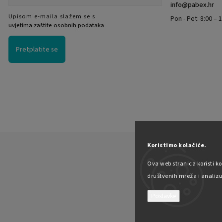
info
@
pabex.hr
Upisom e-maila slažem se s
Pon - Pet: 8:00 – 1
uvjetima zaštite osobnih podataka
Pretplatite se
Koristimo kolačiće.
Ova web stranica koristi ko
društvenih mreža i analizu 
Postavke