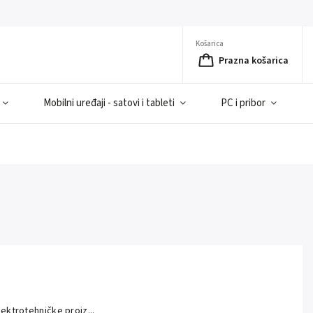
Košarica
Prazna košarica
Mobilni uređaji - satovi i tableti
PC i pribor
ektrotehničke proiz...