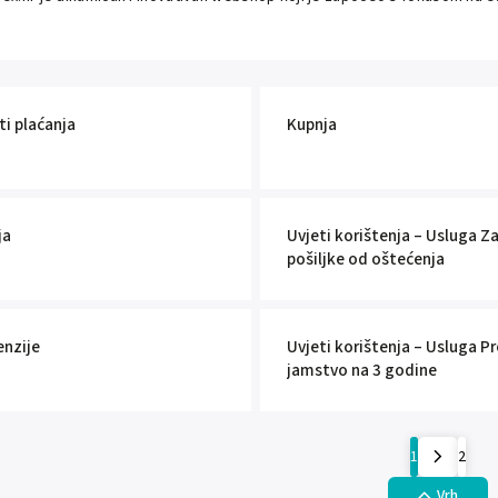
i plaćanja
Kupnja
ja
Uvjeti korištenja – Usluga Z
pošiljke od oštećenja
enzije
Uvjeti korištenja – Usluga P
jamstvo na 3 godine
1
2
Vrh