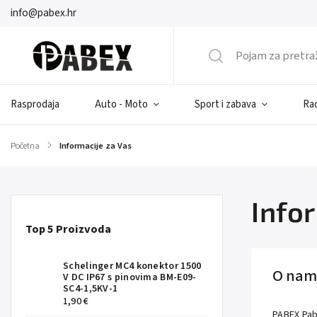
info@pabex.hr
Rasprodaja
Auto - Moto
Sport i zabava
Rad
Početna
/
Informacije za Vas
Info
Top 5 Proizvoda
Schelinger MC4 konektor 1500
O nam
V DC IP67 s pinovima BM-E09-
SC4-1,5KV-1
1,90 €
PABEX Pab