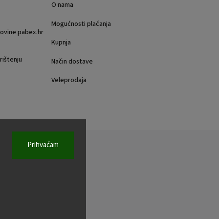
O nama
Mogućnosti plaćanja
rgovine pabex.hr
Kupnja
rištenju
Način dostave
Veleprodaja
Prihvaćam