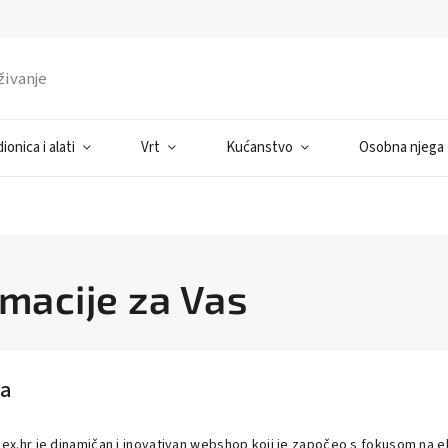
ionica i alati
Vrt
Kućanstvo
Osobna njega
rmacije za Vas
a
ex.hr je dinamičan i inovativan webshop koji je započeo s fokusom na el