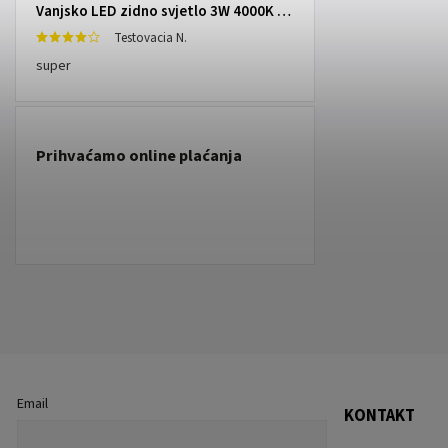
Vanjsko LED zidno svjetlo 3W 4000K IP65
Testovacia N.
super
Prihvaćamo online plaćanja
Email
KONTAKT