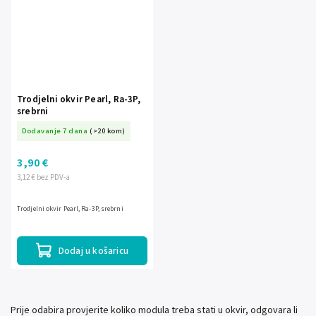
Trodjelni okvir Pearl, Ra-3P,
srebrni
Dodavanje 7 dana
(>20 kom)
3,90 €
3,12 € bez PDV-a
Trodjelni okvir Pearl, Ra-3P, srebrni
Dodaj u košaricu
Prije odabira provjerite koliko modula treba stati u okvir, odgovara li