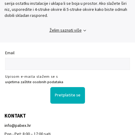
serija ostatku instalacije i uklapa li se boja u prostor. Ako slažete širi
niz, usporedite i 4-struke okvire ili 5-struke okvire kako biste odmah
dobili skladan raspored.
Želim saznati više
Email
Upisom e-maila slažem se s
uvjetima zaštite osobnih podataka
Pretplatite se
KONTAKT
info
@
pabex.hr
Pon - Pet: 8:00 – 17:00 sati