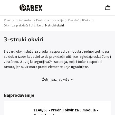
Početna
/
Kućanstvo
/
Električna instalacija
/
Prekidači utičnice
/
Okviri za prekidače i utičnice
/
3-struki okviri
3-struki okviri
3-struki okviri služe za uredan raspored tri modula u jednoj cjelini, pa
su dobar izbor kada želite da prekidači i utičnice izgledaju usklađeno i
završeno. U ovoj kategoriji važni su serija, boja i točan raspored
otvora, jer okvir mora pratiti elemente koje ugrađujete.
Želim saznati više
Najprodavanije
1148/63 - Prednji okvir za 3 modula -