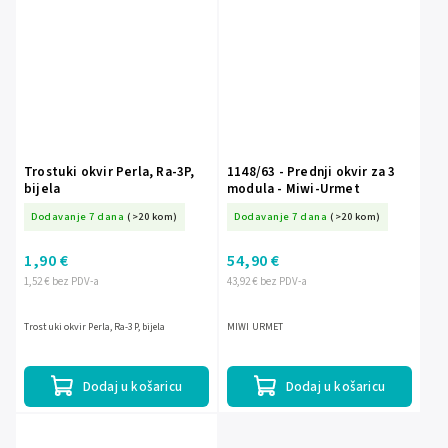
Trostuki okvir Perla, Ra-3P,
1148/63 - Prednji okvir za 3
bijela
modula - Miwi-Urmet
Dodavanje 7 dana
(>20 kom)
Dodavanje 7 dana
(>20 kom)
1,90 €
54,90 €
1,52 € bez PDV-a
43,92 € bez PDV-a
Trostuki okvir Perla, Ra-3P, bijela
MIWI URMET
Dodaj u košaricu
Dodaj u košaricu