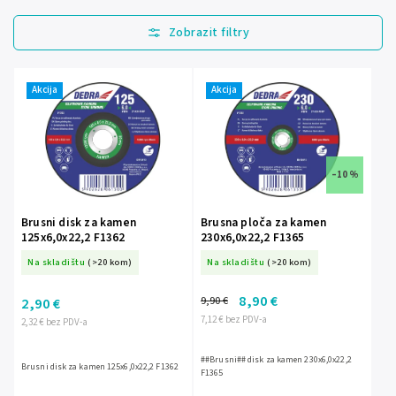
Najprodavanije
Najjeftinije
Najskuplje
Akcija
Akcija
Abecedno
–10 %
Brusni disk za kamen
Brusna ploča za kamen
125x6,0x22,2 F1362
230x6,0x22,2 F1365
Na skladištu
(>20 kom)
Na skladištu
(>20 kom)
8,90 €
9,90 €
2,90 €
7,12 € bez PDV-a
2,32 € bez PDV-a
##Brusni## disk za kamen 230x6,0x22,2
Brusni disk za kamen 125x6,0x22,2 F1362
F1365