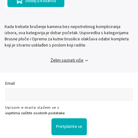
Dodaj u košaricu
Kada trebate brušenje kamena bez nepotrebnog kompliciranja
izbora, ova kategorija je dobar početak. Usporedba s kategorijama
Brusne ploče i Oprema za kutne brusilice olakšava odabir kompleta
koji je stvarno usklađen s poslom koji radite.
Želim saznati više
Email
Upisom e-maila slažem se s
uvjetima zaštite osobnih podataka
Pretplatite se