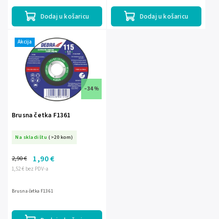
Dodaj u košaricu
Dodaj u košaricu
Akcija
–34 %
Brusna četka F1361
Na skladištu
(>20 kom)
1,90 €
2,90 €
1,52 € bez PDV-a
Brusna četka F1361