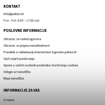
KONTAKT
info
@
pabex.hr
Pon - Pet: 8:00 – 17:00 sati
POSLOVNE INFORMACIJE
Obrazac za raskid ugovora
Obrazac za prijavu nesukladnosti
Pravilnik o reklamaciji internetske trgovine pabex.hr
Opći uvjeti poslovanja
Upute o zaštiti osobnih podataka i korištenju cookies
Usluge uz narudžbu
Moja narudžba
INFORMACIJE ZA VAS
O nama