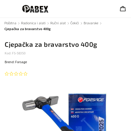
Početna
/
Radionica i alati
/
Ručni alat
/
Čekići
/
Bravarske
/
Cjepačka za bravarstvo 400g
Cjepačka za bravarstvo 400g
Kod:
FS-58350
Brend:
Forsage