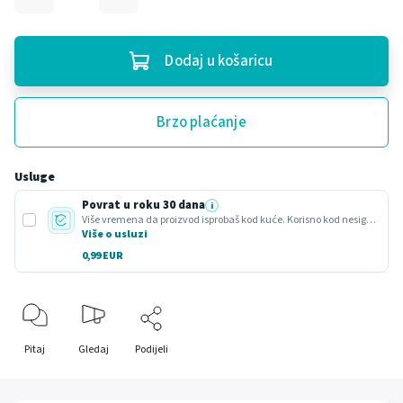
Dodaj u košaricu
Brzo plaćanje
Usluge
Povrat u roku 30 dana
i
Više vremena da proizvod isprobaš kod kuće. Korisno kod nesigurnog odabira ili poklona.
Više o usluzi
0,99 EUR
Pitaj
Gledaj
Podijeli