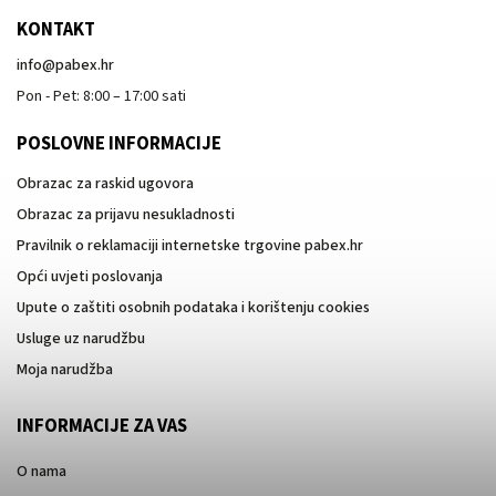
KONTAKT
info
@
pabex.hr
Pon - Pet: 8:00 – 17:00 sati
POSLOVNE INFORMACIJE
Obrazac za raskid ugovora
Obrazac za prijavu nesukladnosti
Pravilnik o reklamaciji internetske trgovine pabex.hr
Opći uvjeti poslovanja
Upute o zaštiti osobnih podataka i korištenju cookies
Usluge uz narudžbu
Moja narudžba
INFORMACIJE ZA VAS
O nama