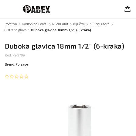
Početna
/
Radionica i alati
/
Ručni alat
/
Ključevi
/
Ključni utora
/
6-strane glave
/
Duboka glavica 18mm 1/2" (6-kraka)
Duboka glavica 18mm 1/2" (6-kraka)
Kod:
FS-9799
Brend:
Forsage