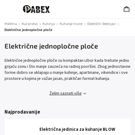
Početna
/
Kućanstvo
/
Kuhinja
/
Kuhanje hrane
/
Električni štednjaci
/
Električne jednopločne ploče
Električne jednopločne ploče
Električne jednopločne ploče su kompaktan izbor kada trebate jednu
grijaću zonu i što manje zauzeća na radnoj površini. Zbog jednostavne
forme dobro se uklapaju u manje kuhinje, apartmane, vikendice i sve
prostore u kojima je važan jasan, praktičan format kuhanja.
Želim saznati više
Najprodavanije
Električna jedinica za kuhanje BLOW