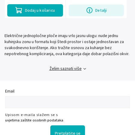
okolností. Priemer...
Dodaj u košaricu
Detalji
Električne jednopločne ploče imaju vrlo jasnu ulogu: nude jednu
kuhinjsku zonu u formatu koji štedi prostor i ostaje jednostavan za
svakodnevno korištenje. Ako tražite osnovu za kuhanje bez
nepotrebnog kompliciranja, ova kategorija daje dobar polazišni okvir.
Želim saznati više
Email
Upisom e-maila slažem se s
uvjetima zaštite osobnih podataka
Pretplatite se