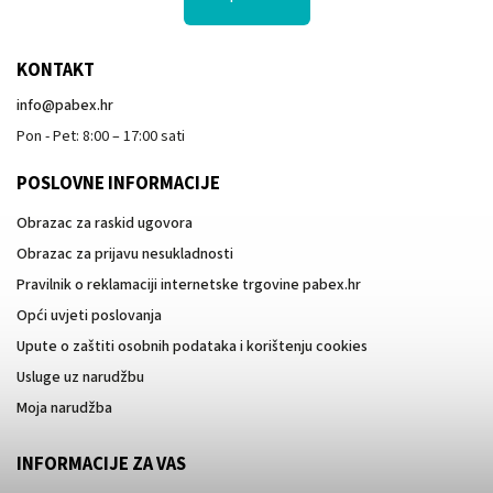
KONTAKT
info
@
pabex.hr
Pon - Pet: 8:00 – 17:00 sati
POSLOVNE INFORMACIJE
Obrazac za raskid ugovora
Obrazac za prijavu nesukladnosti
Pravilnik o reklamaciji internetske trgovine pabex.hr
Opći uvjeti poslovanja
Upute o zaštiti osobnih podataka i korištenju cookies
Usluge uz narudžbu
Moja narudžba
INFORMACIJE ZA VAS