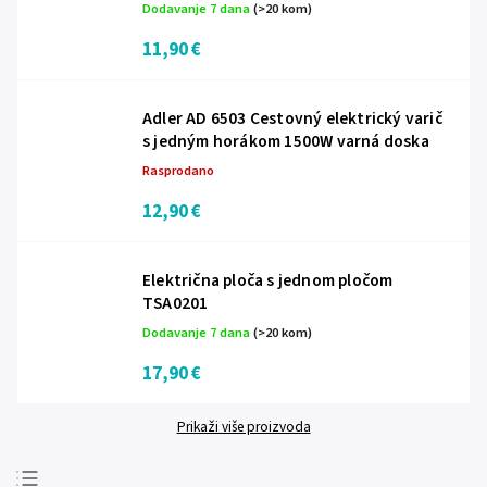
Dodavanje 7 dana
(>20 kom)
11,90 €
Adler AD 6503 Cestovný elektrický varič
s jedným horákom 1500W varná doska
Rasprodano
12,90 €
Električna ploča s jednom pločom
TSA0201
Dodavanje 7 dana
(>20 kom)
17,90 €
Prikaži više proizvoda