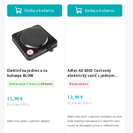
Dodaj u košaricu
Dodaj u košaricu
Električna jedinica za
Adler AD 6503 Cestovný
kuhanje BLOW
elektrický varič s jedným
horákom 1500W varná doska
Dodavanje 7 dana
(>20 kom)
Rasprodano
12,90 €
11,90 €
10,32 € bez PDV-a
9,52 € bez PDV-a
Elektrický varič s jedným horákom sa vám
Električna ploča s jednom pločom
bude hodiť pri kempovaní a rekonštrukcii
kuchyne. Kompaktný tvar a veľkosť vám
umožní pripraviť jedlo za výnimočných