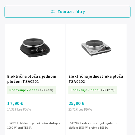
Najprodavanije
Najjeftinije
Najskuplje
Abecedno
Električna ploča s jednom
Električna jednostruka ploča
pločom TSA0201
TSA0202
Dodavanje 7 dana
(>20 kom)
Dodavanje 7 dana
(>20 kom)
17,90 €
25,90 €
14,32 € bez PDV-a
20,72 € bez PDV-a
TSA0201 Električni jednokružni štednjak
TSA0202 Električni štednjak s jednom
1000 W, crni TEESA
pločom 1500 W, srebrna TEESA