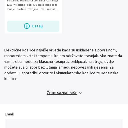
Električna kosilica DEDRA DED8703 snage
1200 W i širine košnje 32 cm idealna je za
manje i srednje travnjake. Ima 3 razine
podešavanja visine košnje, sklopivu ručku
i 30 L...
Detalji
Električne kosilice najviše vrijede kada su usklađene s površinom,
rasporedom vrta i tempom u kojem održavate travnjak. Ako znate da
vam treba model za klasičnu košnju uz priključak na struju, ovdje
možete suziti izbor bez lutanja između nepovezanih rješenja. Za
dodatnu usporedbu otvorite i Akumulatorske kosilice te Benzinske
kosilice.
Želim saznati više
Email