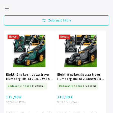
Najprodavanije
Najjeftinije
Najskuplje
Novost
Novost
Abecedno
Električna kosilica za travu
Električna kosilica za travu
Humberg HM-612 1400 W 34
Humberg HM-612 1400 W 34
cm sa sabirnom košarom 30 l
cm sa spremnikom za travu
Dodavanje 7 dana
(>20 kom)
Dodavanje 7 dana
(>20 kom)
J-561201
30 l J-561200
115,90 €
113,90 €
92,72 € bez PDV-a
91,12 € bez PDV-a