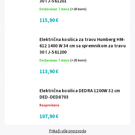
30 l J-561201
Dodavanje 7 dana
(>20 kom)
115,90 €
Električna kosilica za travu Humberg HM-
612 1400 W 34 cm sa spremnikom za travu
30 l J-561200
Dodavanje 7 dana
(>20 kom)
113,90 €
Električna kosilica DEDRA 1200W 32 cm
DED-DED8703
Rasprodano
107,90 €
Prikaži više proizvoda