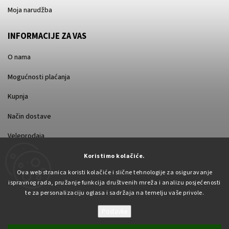
Moja narudžba
INFORMACIJE ZA VAS
O nama
Mogućnosti plaćanja
Kupnja
Način dostave
Veleprodaja
Koristimo kolačiće.
Ova web stranica koristi kolačiće i slične tehnologije za osiguravanje
ispravnog rada, pružanje funkcija društvenih mreža i analizu posjećenosti
te za personalizaciju oglasa i sadržaja na temelju vaše privole.
Postavke
Autorsko pravo 2026
Pabex.hr
. Sva prava pridržana.