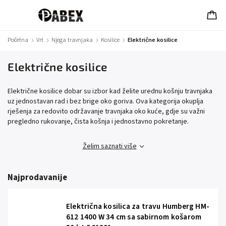
Početna
/
Vrt
/
Njega travnjaka
/
Kosilice
/
Električne kosilice
Električne kosilice
Električne kosilice dobar su izbor kad želite urednu košnju travnjaka
uz jednostavan rad i bez brige oko goriva. Ova kategorija okuplja
rješenja za redovito održavanje travnjaka oko kuće, gdje su važni
pregledno rukovanje, čista košnja i jednostavno pokretanje.
Želim saznati više
Najprodavanije
Električna kosilica za travu Humberg HM-
612 1400 W 34 cm sa sabirnom košarom