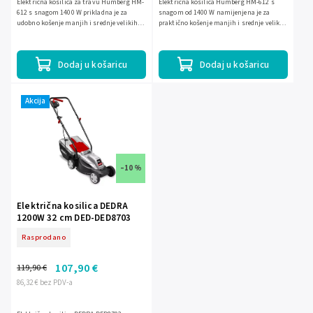
Električna kosilica za travu Humberg HM-
Električna kosilica Humberg HM-612 s
612 s snagom 1400 W prikladna je za
snagom od 1400 W namijenjena je za
udobno košenje manjih i srednje velikih
praktično košenje manjih i srednje velikih
travnjaka. Ima radni zahvat 34 cm, 5-
travnjaka. Nudi širinu košnje od 34 cm, 5
stupanjsko podešavanje...
razina podešavanja...
Dodaj u košaricu
Dodaj u košaricu
Akcija
–10 %
Električna kosilica DEDRA
1200W 32 cm DED-DED8703
Rasprodano
107,90 €
119,90 €
86,32 € bez PDV-a