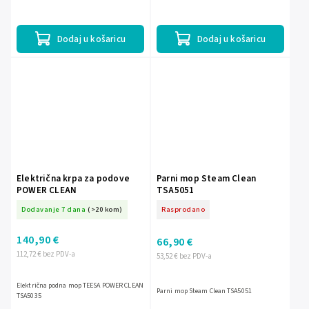
Dodaj u košaricu
Dodaj u košaricu
Električna krpa za podove
Parni mop Steam Clean
POWER CLEAN
TSA5051
Dodavanje 7 dana
(>20 kom)
Rasprodano
140,90 €
66,90 €
112,72 € bez PDV-a
53,52 € bez PDV-a
Električna podna mop TEESA POWER CLEAN
Parni mop Steam Clean TSA5051
TSA5035