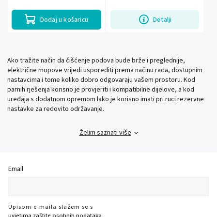
Dodaj u košaricu
Detalji
Ako tražite način da čišćenje podova bude brže i preglednije,
električne mopove vrijedi usporediti prema načinu rada, dostupnim
nastavcima i tome koliko dobro odgovaraju vašem prostoru. Kod
parnih rješenja korisno je provjeriti i kompatibilne dijelove, a kod
uređaja s dodatnom opremom lako je korisno imati pri ruci rezervne
nastavke za redovito održavanje.
Želim saznati više
Email
Upisom e-maila slažem se s
uvjetima zaštite osobnih podataka