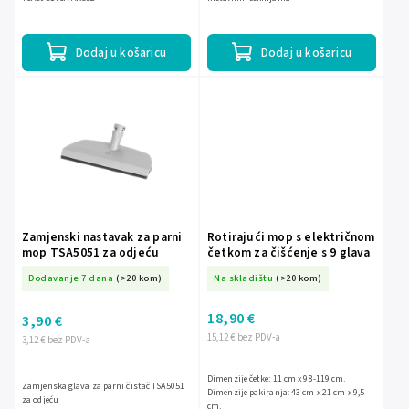
Dodaj u košaricu
Dodaj u košaricu
Zamjenski nastavak za parni
Rotirajući mop s električnom
mop TSA5051 za odjeću
četkom za čišćenje s 9 glava
Dodavanje 7 dana
(>20 kom)
Na skladištu
(>20 kom)
18,90 €
3,90 €
15,12 € bez PDV-a
3,12 € bez PDV-a
Dimenzije četke: 11 cm x 98-119 cm.
Zamjenska glava za parni čistač TSA5051
Dimenzije pakiranja: 43 cm x 21 cm x 9,5
za odjeću
cm.