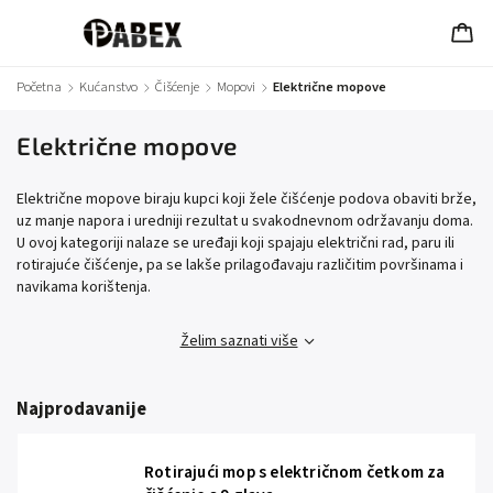
Početna
/
Kućanstvo
/
Čišćenje
/
Mopovi
/
Električne mopove
Električne mopove
Električne mopove biraju kupci koji žele čišćenje podova obaviti brže,
uz manje napora i uredniji rezultat u svakodnevnom održavanju doma.
U ovoj kategoriji nalaze se uređaji koji spajaju električni rad, paru ili
rotirajuće čišćenje, pa se lakše prilagođavaju različitim površinama i
navikama korištenja.
Želim saznati više
Najprodavanije
Rotirajući mop s električnom četkom za