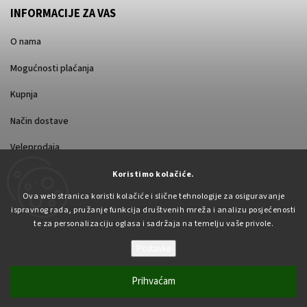
INFORMACIJE ZA VAS
O nama
Mogućnosti plaćanja
Kupnja
Način dostave
Veleprodaja
Koristimo kolačiće.
Ova web stranica koristi kolačiće i slične tehnologije za osiguravanje
ispravnog rada, pružanje funkcija društvenih mreža i analizu posjećenosti
te za personalizaciju oglasa i sadržaja na temelju vaše privole.
Postavke
Autorsko pravo 2026
Pabex.hr
. Sva prava pridržana.
Uredi postavke kolačića
Prihvaćam
Vytvořil
Shoptet
| Design
Shoptak.cz