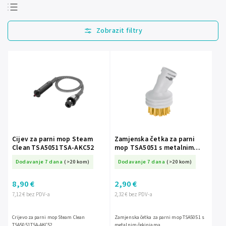
Najprodavanije
Najjeftinije
Najskuplje
Abecedno
Cijev za parni mop Steam
Zamjenska četka za parni
Clean TSA5051TSA-AKC52
mop TSA5051 s metalnim
čekinjama
Dodavanje 7 dana
(>20 kom)
Dodavanje 7 dana
(>20 kom)
8,90 €
2,90 €
7,12 € bez PDV-a
2,32 € bez PDV-a
Crijevo za parni mop Steam Clean
Zamjenska četka za parni mop TSA5051 s
TSA5051TSA-AKC52
metalnim čekinjama