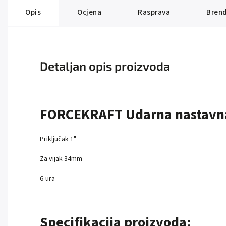
Opis
Ocjena
Rasprava
Bren
Detaljan opis proizvoda
FORCEKRAFT Udarna nastavn
Priključak 1"
Za vijak 34mm
6-ura
Specifikacija proizvoda: