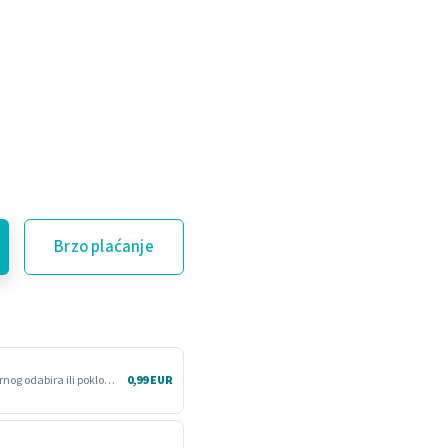
Brzo plaćanje
Više vremena da proizvod isprobaš kod kuće. Korisno kod nesigurnog odabira ili poklona.
0,99 EUR