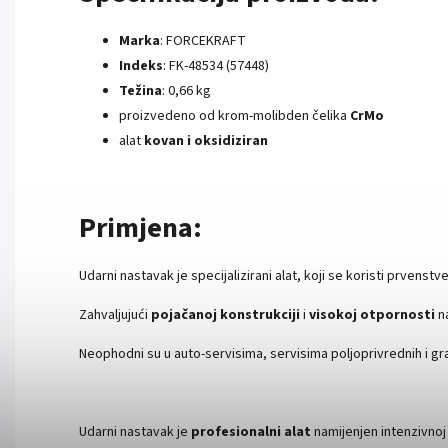
Marka
: FORCEKRAFT
Indeks
: FK-48534 (57448)
Težina
: 0,66 kg
proizvedeno od krom-molibden čelika
CrMo
alat
kovan i oksidiziran
Primjena:
Udarni nastavak je specijalizirani alat, koji se koristi prvenst
Zahvaljujući
pojačanoj konstrukciji
i
visokoj otpornosti
na
Neophodni su u auto-servisima, servisima poljoprivrednih i građe
Udarni nastavak je
profesionalni alat
namijenjen intenzivnoj