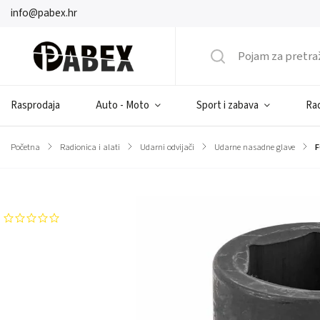
info@pabex.hr
Rasprodaja
Auto - Moto
Sport i zabava
Rad
Početna
/
Radionica i alati
/
Udarni odvijači
/
Udarne nasadne glave
/
F
Brend:
FORCEKRAFT