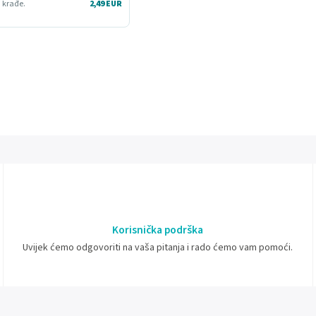
i krađe.
2,49 EUR
Korisnička podrška
Uvijek ćemo odgovoriti na vaša pitanja i rado ćemo vam pomoći.