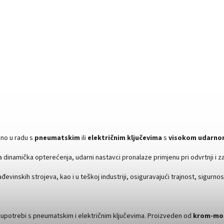
veno u radu s
pneumatskim
ili
električnim ključevima
s
visokom udarno
 dinamička opterećenja, udarni nastavci pronalaze primjenu pri odvrtnji i za
vinskih strojeva, kao i u teškoj industriji, osiguravajući trajnost, sigurnos
 upotrebi s pneumatskim i električnim ključevima. Proizveden od
krom-mol