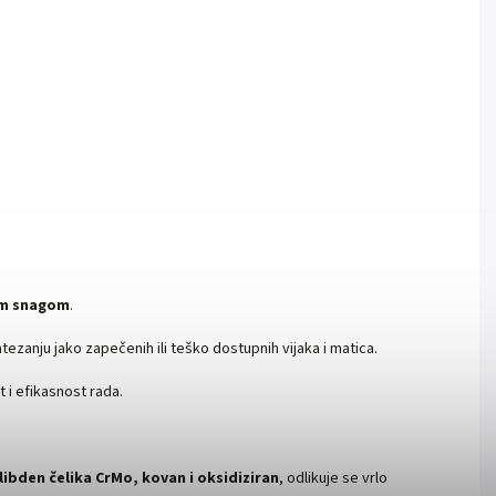
m snagom
.
tezanju jako zapečenih ili teško dostupnih vijaka i matica.
t i efikasnost rada.
ibden čelika CrMo,
kovan i oksidiziran
, odlikuje se vrlo