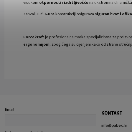
visokom
otpornosti
i
izdržljivošću
na ekstremna dinamička
Zahvaljujući
6-ura
konstrukciji osigurava
siguran hvat i efik
Forcekraft
je profesionalna marka specijalizirana za proizvo
ergonomijom
, zbog čega su cijenjeni kako od strane stručnj
Email
KONTAKT
info
@
pabex.hr