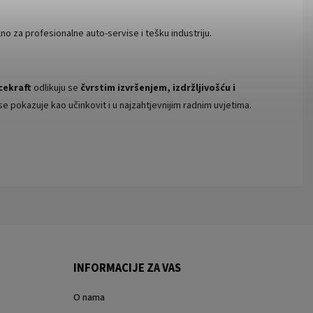
lno za profesionalne auto-servise i tešku industriju.
cekraft
odlikuju se
čvrstim izvršenjem, izdržljivošću i
i se pokazuje kao učinkovit i u najzahtjevnijim radnim uvjetima.
INFORMACIJE ZA VAS
O nama