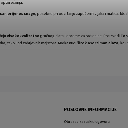
 opterećenja.
asan prijenos snage
, posebno pri odvrtanju zapečenih vijaka i matica. Idea
dnju
visokokvalitetnog
ručnog alata i opreme za radionice. Proizvodi
For
aka, tako i od zahtjevnih majstora. Marka nudi
širok asortiman alata
, koj
POSLOVNE INFORMACIJE
Obrazac za raskid ugovora