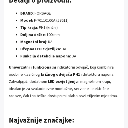
Detalji o proizvodu:
BRAND
: FORSAGE
Model:
F-70110100A (57611)
Tip kraja
: PH1 (križni)
Duljina drške
: 100 mm
Magnetni kraj
: DA
Džepna LED svjetiljka
: DA
Funkcija detekcije napona
: DA
Univerzalni i funkcionalni
indikatorni odvijač, koji kombinira
osobine klasičnog
križnog odvijača PH1
i detektora napona.
Zahvaljujući dodatnom
LED osvjetljenju
i magnetnom kraju,
idealan je za svakodnevne montažne, servisne i električne
radove, čak i na teško dostupnim i slabo osvijetljenim mjestima.
Najvažnije značajke: