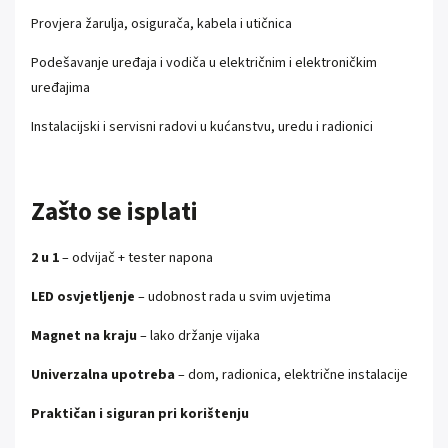
Provjera žarulja, osigurača, kabela i utičnica
Podešavanje uređaja i vodiča u električnim i elektroničkim
uređajima
Instalacijski i servisni radovi u kućanstvu, uredu i radionici
Zašto se isplati
2 u 1
– odvijač + tester napona
LED osvjetljenje
– udobnost rada u svim uvjetima
Magnet na kraju
– lako držanje vijaka
Univerzalna upotreba
– dom, radionica, električne instalacije
Praktičan i siguran pri korištenju