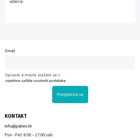
udarce.
Email
Upisom e-maila slažem se s
uvjetima zaštite osobnih podataka
Pretplatite se
KONTAKT
info
@
pabex.hr
Pon - Pet: 8:00 – 17:00 sati