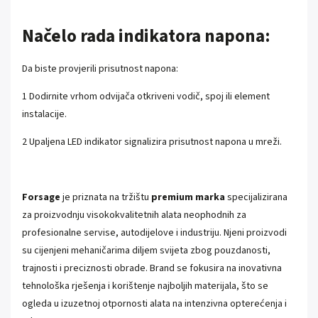
Načelo rada indikatora napona:
Da biste provjerili prisutnost napona:
1 Dodirnite vrhom odvijača otkriveni vodič, spoj ili element
instalacije.
2 Upaljena LED indikator signalizira prisutnost napona u mreži.
Forsage
je priznata na tržištu
premium marka
specijalizirana
za proizvodnju visokokvalitetnih alata neophodnih za
profesionalne servise, autodijelove i industriju. Njeni proizvodi
su cijenjeni mehaničarima diljem svijeta zbog pouzdanosti,
trajnosti i preciznosti obrade. Brand se fokusira na inovativna
tehnološka rješenja i korištenje najboljih materijala, što se
ogleda u izuzetnoj otpornosti alata na intenzivna opterećenja i