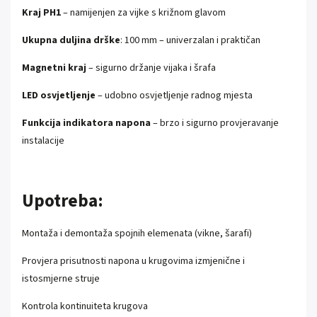
Kraj PH1
– namijenjen za vijke s križnom glavom
Ukupna duljina drške
: 100 mm – univerzalan i praktičan
Magnetni kraj
– sigurno držanje vijaka i šrafa
LED osvjetljenje
– udobno osvjetljenje radnog mjesta
Funkcija indikatora napona
– brzo i sigurno provjeravanje
instalacije
Upotreba:
Montaža i demontaža spojnih elemenata (vikne, šarafi)
Provjera prisutnosti napona u krugovima izmjenične i
istosmjerne struje
Kontrola kontinuiteta krugova