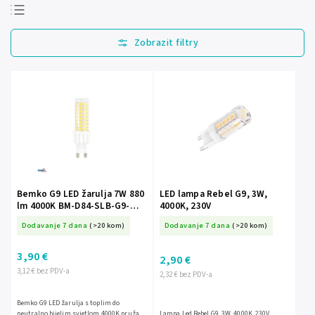
Najprodavanije
Najjeftinije
Najskuplje
Abecedno
Bemko G9 LED žarulja 7W 880
LED lampa Rebel G9, 3W,
lm 4000K BM-D84-SLB-G9-
4000K, 230V
070-4K
Dodavanje 7 dana
(>20 kom)
Dodavanje 7 dana
(>20 kom)
3,90 €
2,90 €
3,12 € bez PDV-a
2,32 € bez PDV-a
Bemko G9 LED žarulja s toplim do
neutralno bijelim svjetlom 4000K pruža
Lampa Led Rebel G9, 3W, 4000K, 230V