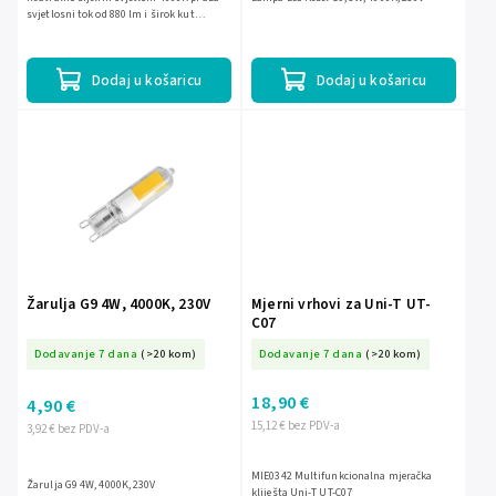
svjetlosni tok od 880 lm i širok kut
osvjetljenja od 320°. Namijenjena je za
napajanje 230V~ 50Hz, ima G9...
Dodaj u košaricu
Dodaj u košaricu
Žarulja G9 4W, 4000K, 230V
Mjerni vrhovi za Uni-T UT-
C07
Dodavanje 7 dana
(>20 kom)
Dodavanje 7 dana
(>20 kom)
18,90 €
4,90 €
15,12 € bez PDV-a
3,92 € bez PDV-a
MIE0342 Multifunkcionalna mjeračka
Žarulja G9 4W, 4000K, 230V
kliješta Uni-T UT-C07