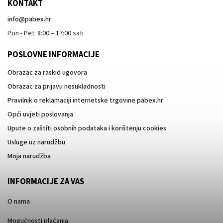
KONTAKT
info
@
pabex.hr
Pon - Pet: 8:00 – 17:00 sati
POSLOVNE INFORMACIJE
Obrazac za raskid ugovora
Obrazac za prijavu nesukladnosti
Pravilnik o reklamaciji internetske trgovine pabex.hr
Opći uvjeti poslovanja
Upute o zaštiti osobnih podataka i korištenju cookies
Usluge uz narudžbu
Moja narudžba
INFORMACIJE ZA VAS
O nama
Mogućnosti plaćanja