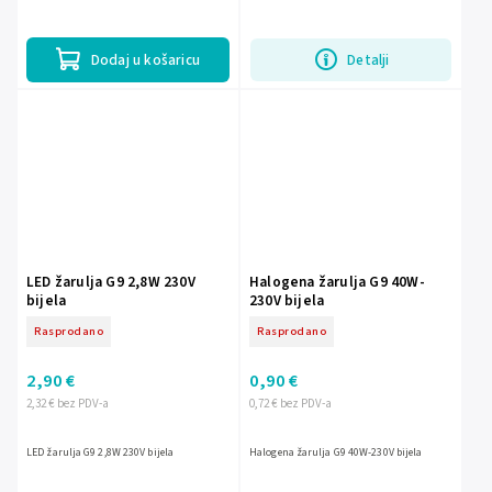
230 V~ 50 Hz. Ima kut svjetla 320°, CRI > 80
i vijek...
Dodaj u košaricu
Detalji
LED žarulja G9 2,8W 230V
Halogena žarulja G9 40W-
bijela
230V bijela
Rasprodano
Rasprodano
2,90 €
0,90 €
2,32 € bez PDV-a
0,72 € bez PDV-a
LED žarulja G9 2,8W 230V bijela
Halogena žarulja G9 40W-230V bijela