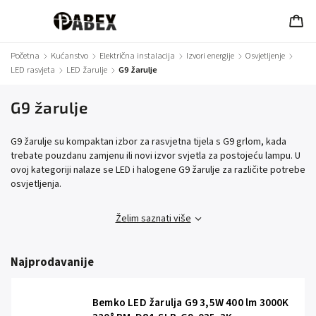
Početna
/
Kućanstvo
/
Električna instalacija
/
Izvori energije
/
Osvjetljenje
/
LED rasvjeta
/
LED žarulje
/
G9 žarulje
G9 žarulje
G9 žarulje su kompaktan izbor za rasvjetna tijela s G9 grlom, kada
trebate pouzdanu zamjenu ili novi izvor svjetla za postojeću lampu. U
ovoj kategoriji nalaze se LED i halogene G9 žarulje za različite potrebe
osvjetljenja.
Želim saznati više
Najprodavanije
Bemko LED žarulja G9 3,5W 400 lm 3000K