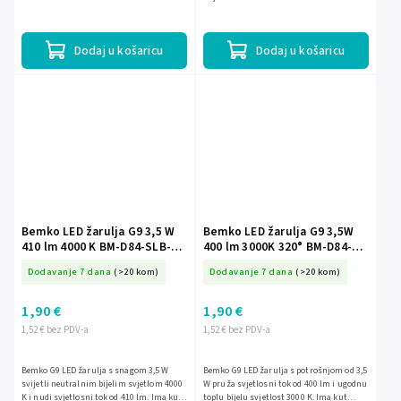
Dodaj u košaricu
Dodaj u košaricu
Bemko LED žarulja G9 3,5 W
Bemko LED žarulja G9 3,5W
410 lm 4000 K BM-D84-SLB-
400 lm 3000K 320° BM-D84-
G9-035-4K
SLB-G9-035-3K
Dodavanje 7 dana
(>20 kom)
Dodavanje 7 dana
(>20 kom)
1,90 €
1,90 €
1,52 € bez PDV-a
1,52 € bez PDV-a
Bemko G9 LED žarulja s snagom 3,5 W
Bemko G9 LED žarulja s potrošnjom od 3,5
svijetli neutralnim bijelim svjetlom 4000
W pruža svjetlosni tok od 400 lm i ugodnu
K i nudi svjetlosni tok od 410 lm. Ima kut
toplu bijelu svjetlost 3000 K. Ima kut