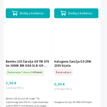
osvjetljenja 320°, grlo G9 i prikladna je kao
svjetljenja od 320°, grlo G9, vijek trajanja
štedljiv...
do 25 000...
Dodaj u košaricu
Dodaj u košaricu
Bemko LED žarulja G9 7W 870
Halogena žarulja G9 25W-
lm 3000K BM-D84-SLB-G9-
230V bijela
070-3K
Dodavanje 7 dana
(>20 kom)
Rasprodano
3,90 €
0,90 €
3,12 € bez PDV-a
0,72 € bez PDV-a
Bemko LED žarulja G9 snage 7 W,
svjetlosnog toka 870 lm i toplo bijele boje
Halogena žarulja G9 25W-230V bijela
svjetla 3000 K namijenjena je za napajanje