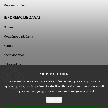
Moja narudžba
INFORMACIJE ZA VAS
O nama
Mogućnosti plaćanja
Kupnja
Način dostave
Veleprodaja
Koristimo kolačiće.
Ova web stranica koristi kolačiće i slične tehnologije za osiguravanje
ispravnog rada, pružanje funkcija društvenih mreža i analizu posjećenosti
te za personalizaciju oglasa i sadržaja na temelju vaše privole.
Postavke
Autorsko pravo 2026
Pabex.hr
. Sva prava pridržana.