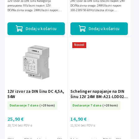
12V Izvor za DIN šinu Kategorija
24V Izvor za DIN šinu Izlazni napon: 24V
prenapona: IIIIzlazni napon: 12V
DCVNazivna snaga: 24WUlazni napon:
DCVNazivna snaga: 24WUlazni napon:
100-230V 50-60HzIzlazna struja:
100-230V 50-60HzIzlazna struja: 2ABroj
1AInstalacija: DIN šinaKategorija
modula (širina): 2Instalacija:...
prenapona: III
Dodaj u košaricu
Dodaj u košaricu
Novost
12V izvor za DIN šinu DC 4,5A,
Schelinger napajanje na DIN
54W
šinu 12V 24W BM-A21-LDD024-
2P-12V
Dodavanje 7 dana
(>20 kom)
Dodavanje 7 dana
(>20 kom)
25,90 €
14,90 €
20,72 € bez PDV-a
11,92 € bez PDV-a