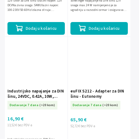
12V Izvor za DIN šinu Izlazni napon: 12V
Schelinger napajanje na DIN šinu 12V
DCVNazivna snaga: 54WUlazni napon:
snage max. 24 W namijenjeno je za
100-230V 50-60HzIzlazna struja:
ugradnju u razvodni ormar i osigurava
4,50AInstalacija: DIN šinaKategorija
stabilno 12V DC napajanje. Ima ulazni
prenapona: III
napon 100–240 V~ 50/60 Hz,...
Dodaj u košaricu
Dodaj u košaricu
Industrijsko napajanje za DIN
euFIX S212 - Adapter za DIN
šinu, 24VDC, 0.42A, 10W,
šinu - Eutonomy
plastično kućište
Dodavanje 7 dana
(>20 kom)
Dodavanje 7 dana
(>20 kom)
16,90 €
65,90 €
13,52 € bez PDV-a
52,72 € bez PDV-a