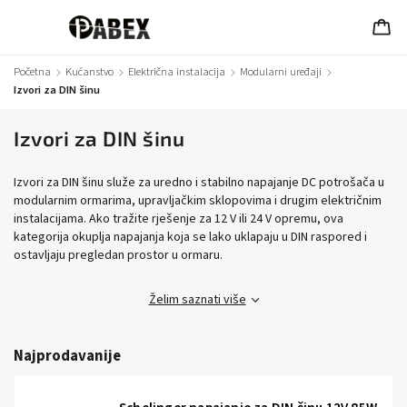
Početna
/
Kućanstvo
/
Električna instalacija
/
Modularni uređaji
/
Izvori za DIN šinu
Izvori za DIN šinu
Izvori za DIN šinu služe za uredno i stabilno napajanje DC potrošača u
modularnim ormarima, upravljačkim sklopovima i drugim električnim
instalacijama. Ako tražite rješenje za 12 V ili 24 V opremu, ova
kategorija okuplja napajanja koja se lako uklapaju u DIN raspored i
ostavljaju pregledan prostor u ormaru.
Želim saznati više
Najprodavanije