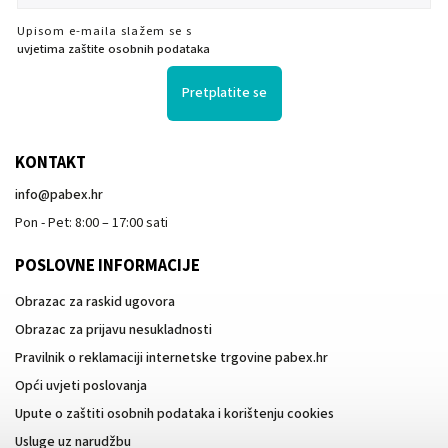
Upisom e-maila slažem se s
uvjetima zaštite osobnih podataka
Pretplatite se
KONTAKT
info
@
pabex.hr
Pon - Pet: 8:00 – 17:00 sati
POSLOVNE INFORMACIJE
Obrazac za raskid ugovora
Obrazac za prijavu nesukladnosti
Pravilnik o reklamaciji internetske trgovine pabex.hr
Opći uvjeti poslovanja
Upute o zaštiti osobnih podataka i korištenju cookies
Usluge uz narudžbu