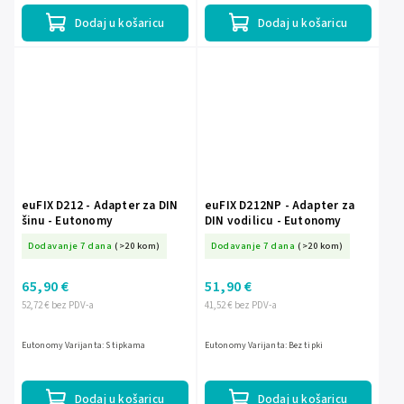
Dodaj u košaricu
Dodaj u košaricu
euFIX D212 - Adapter za DIN
euFIX D212NP - Adapter za
šinu - Eutonomy
DIN vodilicu - Eutonomy
Dodavanje 7 dana
(>20 kom)
Dodavanje 7 dana
(>20 kom)
65,90 €
51,90 €
52,72 € bez PDV-a
41,52 € bez PDV-a
Eutonomy Varijanta: S tipkama
Eutonomy Varijanta: Bez tipki
Dodaj u košaricu
Dodaj u košaricu