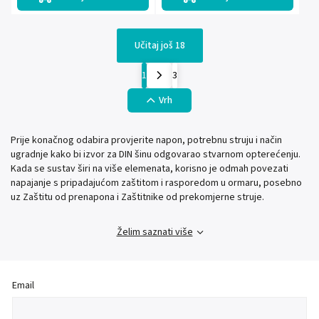
Učitaj još 18
1
3
Vrh
Prije konačnog odabira provjerite napon, potrebnu struju i način
ugradnje kako bi izvor za DIN šinu odgovarao stvarnom opterećenju.
Kada se sustav širi na više elemenata, korisno je odmah povezati
napajanje s pripadajućom zaštitom i rasporedom u ormaru, posebno
uz Zaštitu od prenapona i Zaštitnike od prekomjerne struje.
Želim saznati više
Email