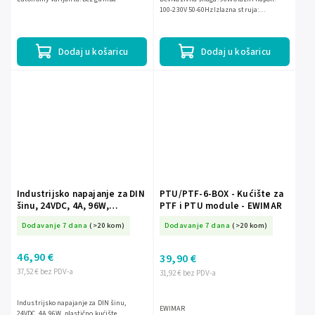
100-230V 50-60HzIzlazna struja:
4AInstalacija: DIN šinaKategorija
prenapona: III
Dodaj u košaricu
Dodaj u košaricu
Industrijsko napajanje za DIN
PTU/PTF-6-BOX - Kućište za
šinu, 24VDC, 4A, 96W,
PTF i PTU module - EWIMAR
plastično kućište
Dodavanje 7 dana
(>20 kom)
Dodavanje 7 dana
(>20 kom)
46,90 €
39,90 €
37,52 € bez PDV-a
31,92 € bez PDV-a
Industrijsko napajanje za DIN šinu,
EWIMAR
24VDC, 4A, 96W, plastično kućište