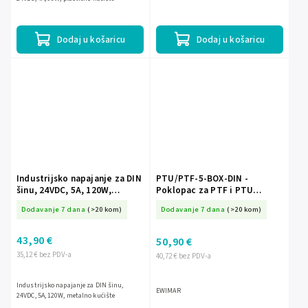
Dodaj u košaricu
Dodaj u košaricu
Industrijsko napajanje za DIN
PTU/PTF-5-BOX-DIN -
šinu, 24VDC, 5A, 120W,
Poklopac za PTF i PTU
metalno kućište
module na DIN šinu - EWIMAR
Dodavanje 7 dana
(>20 kom)
Dodavanje 7 dana
(>20 kom)
43,90 €
50,90 €
35,12 € bez PDV-a
40,72 € bez PDV-a
Industrijsko napajanje za DIN šinu,
EWIMAR
24VDC, 5A, 120W, metalno kućište