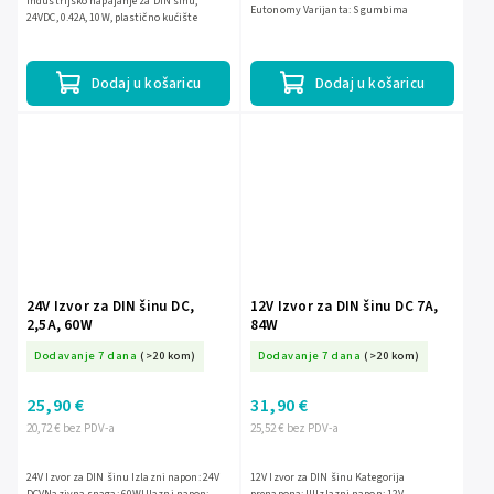
Industrijsko napajanje za DIN šinu,
Eutonomy Varijanta: S gumbima
24VDC, 0.42A, 10W, plastično kućište
Dodaj u košaricu
Dodaj u košaricu
24V Izvor za DIN šinu DC,
12V Izvor za DIN šinu DC 7A,
2,5A, 60W
84W
Dodavanje 7 dana
(>20 kom)
Dodavanje 7 dana
(>20 kom)
25,90 €
31,90 €
20,72 € bez PDV-a
25,52 € bez PDV-a
24V Izvor za DIN šinu Izlazni napon: 24V
12V Izvor za DIN šinu Kategorija