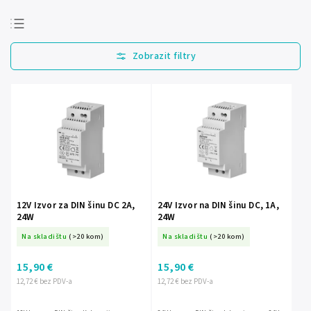
Najprodavanije
Najjeftinije
Najskuplje
Abecedno
12V Izvor za DIN šinu DC 2A,
24V Izvor na DIN šinu DC, 1A,
24W
24W
Na skladištu
(>20 kom)
Na skladištu
(>20 kom)
15,90 €
15,90 €
12,72 € bez PDV-a
12,72 € bez PDV-a