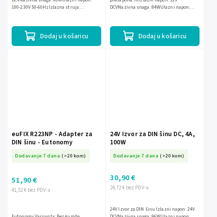
DCVNazivna snaga: 60WUlazni napon:
prenapona: IIIIzlazni napon: 12V
100-230V 50-60HzIzlazna struja:
DCVNazivna snaga: 84WUlazni napon:
2,50AInstalacija: DIN šinaKategorija
100-230V 50-60HzIzlazna struja: 7ABroj
prenapona: III
modula (širina): 4Instalacija:...
Dodaj u košaricu
Dodaj u košaricu
euFIX R223NP - Adapter za
24V Izvor za DIN šinu DC, 4A,
DIN šinu - Eutonomy
100W
Dodavanje 7 dana
(>20 kom)
Dodavanje 7 dana
(>20 kom)
30,90 €
51,90 €
24,72 € bez PDV-a
41,52 € bez PDV-a
24V Izvor za DIN šinu Izlazni napon: 24V
Eutonomy Varijanta: Bez gumba
DCVNazivna snaga: 96WUlazni napon: