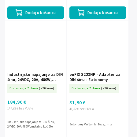
Dodaj u košaricu
Dodaj u košaricu
Industrijsko napajanje za DIN
euFIX S223NP - Adapter za
šinu, 24VDC, 20A, 480W,
DIN šinu - Eutonomy
metalno kućište
Dodavanje 7 dana
(>20 kom)
Dodavanje 7 dana
(>20 kom)
184,90 €
51,90 €
147,92 € bez PDV-a
41,52 € bez PDV-a
Industrijsko napajanje za DIN šinu,
Eutonomy Varijanta: Bez gumba
24VDC, 20A, 480W, metalno kućište