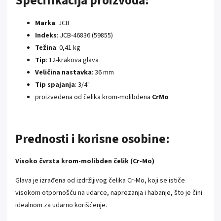
Specifikacija proizvoda:
Marka
: JCB
Indeks
: JCB-46836 (59855)
Težina
: 0,41 kg
Tip
: 12-krakova glava
Veličina nastavka
: 36 mm
Tip spajanja
: 3/4"
proizvedena od čelika krom-molibdena
CrMo
Prednosti i korisne osobine:
Visoko čvrsta krom-molibden čelik (Cr-Mo)
Glava je izrađena od izdržljivog čelika Cr-Mo, koji se ističe
visokom otpornošću na udarce, naprezanja i habanje, što je čini
idealnom za udarno korišćenje.