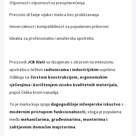
Otpornost i otpornost na preopterećenja
Precizno držanje vijaka i matica bez proklizavanja
Univerzalnost i kompatibilnost sa popularnim priborom
Idealna za profesionalnu i amatersku upotrebu
Proizvodi
JCB Alati
su dizajnirani s obzirom na intenzivnu
upotrebu u teškim
radionicama i industrijskim
uvjetima.
Odlikuju se
čvrstom konstrukcijom, ergonomskim
rješenjima
i
korištenjem visoko kvalitetnih materijala
,
poput čelika krom-vanadija.
To je marka koja spaja
dugogodišnje inženjerske iskustvo
s
modernim pristupom funkcionalnosti
, stoga je popularna
među
mehaničarima, građevinarima, monterima i
zahtjevnim domaćim majstorima
.