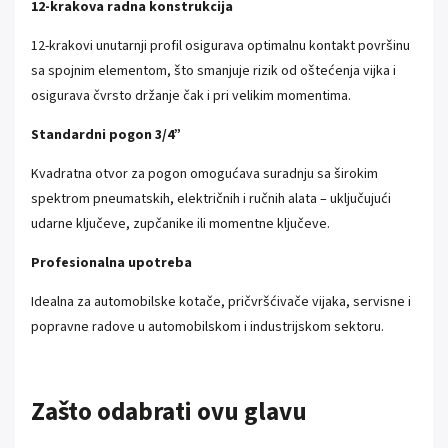
12-krakova radna konstrukcija
12-krakovi unutarnji profil osigurava optimalnu kontakt površinu
sa spojnim elementom, što smanjuje rizik od oštećenja vijka i
osigurava čvrsto držanje čak i pri velikim momentima.
Standardni pogon 3/4”
Kvadratna otvor za pogon omogućava suradnju sa širokim
spektrom pneumatskih, električnih i ručnih alata – uključujući
udarne ključeve, zupčanike ili momentne ključeve.
Profesionalna upotreba
Idealna za automobilske kotače, pričvršćivače vijaka, servisne i
popravne radove u automobilskom i industrijskom sektoru.
Zašto odabrati ovu glavu