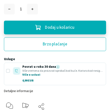
Dodaj u košaricu
Brzo plaćanje
Usluge
Povrat u roku 30 dana
i
Više vremena da proizvod isprobaš kod kuće. Korisno kod nesigurnog odabira ili poklona.
Više o usluzi
0,99 EUR
Detaljne informacije