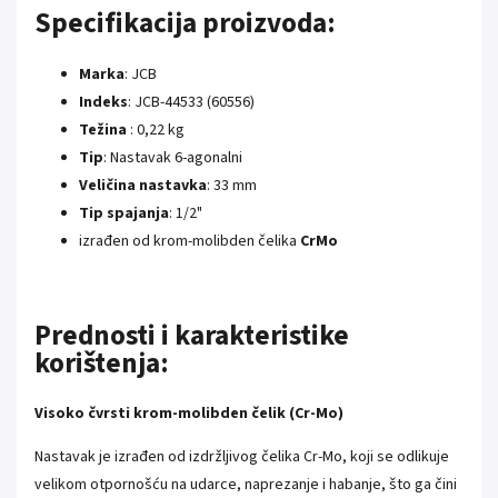
Specifikacija proizvoda:
Marka
: JCB
Indeks
: JCB-44533 (60556)
Težina
: 0,22 kg
Tip
: Nastavak 6-agonalni
Veličina nastavka
: 33 mm
Tip spajanja
: 1/2"
izrađen od krom-molibden čelika
CrMo
Prednosti i karakteristike
korištenja:
Visoko čvrsti krom-molibden čelik (Cr-Mo)
Nastavak je izrađen od izdržljivog čelika Cr-Mo, koji se odlikuje
velikom otpornošću na udarce, naprezanje i habanje, što ga čini