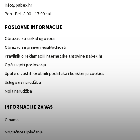
info
@
pabex.hr
Pon - Pet: 8:00 – 17:00 sati
POSLOVNE INFORMACIJE
Obrazac za raskid ugovora
Obrazac za prijavu nesukladnosti
Pravilnik o reklamaciji internetske trgovine pabex.hr
Opći uvjeti poslovanja
Upute o zaštiti osobnih podataka i korištenju cookies
Usluge uz narudžbu
Moja narudžba
INFORMACIJE ZA VAS
O nama
Mogućnosti plaćanja