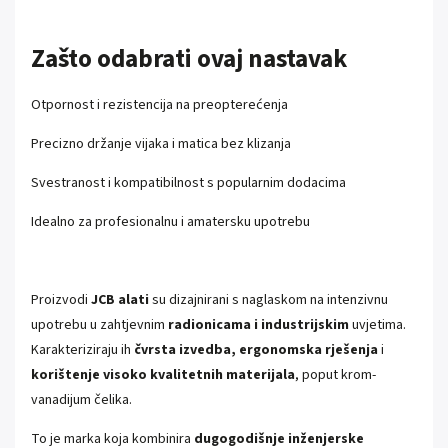
Zašto odabrati ovaj nastavak
Otpornost i rezistencija na preopterećenja
Precizno držanje vijaka i matica bez klizanja
Svestranost i kompatibilnost s popularnim dodacima
Idealno za profesionalnu i amatersku upotrebu
Proizvodi
JCB alati
su dizajnirani s naglaskom na intenzivnu
upotrebu u zahtjevnim
radionicama i industrijskim
uvjetima.
Karakteriziraju ih
čvrsta izvedba, ergonomska rješenja
i
korištenje visoko kvalitetnih materijala
, poput krom-
vanadijum čelika.
To je marka koja kombinira
dugogodišnje inženjerske