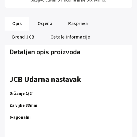
pažljivo čuvamo i nikome ih ne otkrivamo.
Opis
Ocjena
Rasprava
Brend
JCB
Ostale informacije
Detaljan opis proizvoda
JCB Udarna nastavak
Držanje 1/2"
Za vijke 33mm
6-agonalni