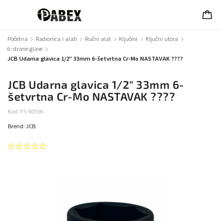
Početna
/
Radionica i alati
/
Ručni alat
/
Ključevi
/
Ključni utora
/
6-strane glave
/
JCB Udarna glavica 1/2" 33mm 6-šetvrtna Cr-Mo NASTAVAK ????
JCB Udarna glavica 1/2" 33mm 6-
šetvrtna Cr-Mo NASTAVAK ????
Kod:
FS-60556
Brend:
JCB