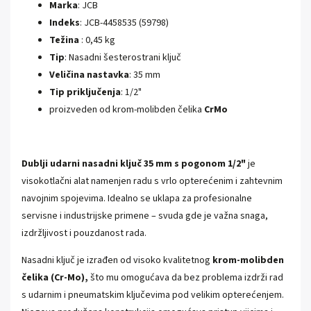
Marka
: JCB
Indeks
: JCB-4458535 (59798)
Težina
: 0,45 kg
Tip
: Nasadni šesterostrani ključ
Veličina nastavka
: 35 mm
Tip priključenja
: 1/2"
proizveden od krom-molibden čelika
CrMo
Dublji udarni nasadni ključ 35 mm s pogonom 1/2"
je
visokotlačni alat namenjen radu s vrlo opterećenim i zahtevnim
navojnim spojevima. Idealno se uklapa za profesionalne
servisne i industrijske primene – svuda gde je važna snaga,
izdržljivost i pouzdanost rada.
Nasadni ključ je izrađen od visoko kvalitetnog
krom-molibden
čelika (Cr-Mo),
što mu omogućava da bez problema izdrži rad
s udarnim i pneumatskim ključevima pod velikim opterećenjem.