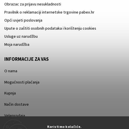
Obrazac za prijavu nesukladnosti
Pravilnik o reklamaciji internetske trgovine pabex.hr
Opći uvjeti poslovanja
Upute o zaštiti osobnih podataka i korištenju cookies
Usluge uz narudžbu
Moja narudžba
INFORMACIJE ZA VAS
O nama
Mogućnosti plaćanja
Kupnja
Način dostave
Veleprodaja
Koristimo kolačiće.