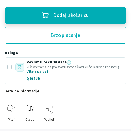
Dodaj u košaricu
Brzo plaćanje
Usluge
Povrat u roku 30 dana
i
Više vremena da proizvod isprobaš kod kuće. Korisno kod nesigurnog odabira ili poklona.
Više o usluzi
0,99 EUR
Detaljne informacije
Pitaj
Gledaj
Podijeli