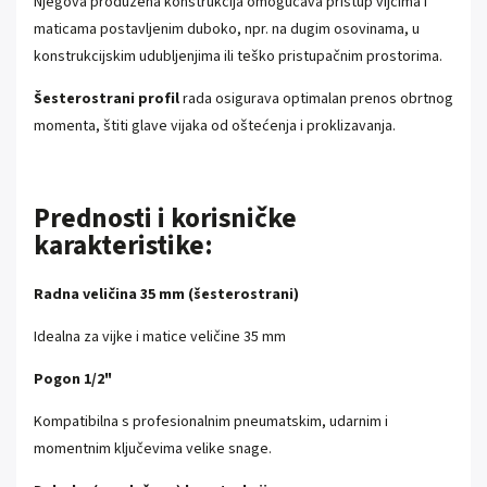
Njegova produžena konstrukcija omogućava pristup vijcima i
maticama postavljenim duboko, npr. na dugim osovinama, u
konstrukcijskim udubljenjima ili teško pristupačnim prostorima.
Šesterostrani profil
rada osigurava optimalan prenos obrtnog
momenta, štiti glave vijaka od oštećenja i proklizavanja.
Prednosti i korisničke
karakteristike:
Radna veličina 35 mm (šesterostrani)
Idealna za vijke i matice veličine 35 mm
Pogon 1/2"
Kompatibilna s profesionalnim pneumatskim, udarnim i
momentnim ključevima velike snage.