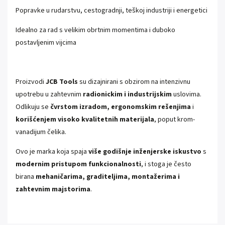
Popravke u rudarstvu, cestogradnji, teškoj industriji i energetici
Idealno za rad s velikim obrtnim momentima i duboko
postavljenim vijcima
Proizvodi
JCB Tools
su dizajnirani s obzirom na intenzivnu
upotrebu u zahtevnim
radionickim i industrijskim
uslovima.
Odlikuju se
čvrstom izradom, ergonomskim rešenjima
i
korišćenjem visoko kvalitetnih materijala
, poput krom-
vanadijum čelika.
Ovo je marka koja spaja
više godišnje inženjerske iskustvo
s
modernim pristupom funkcionalnosti
, i stoga je često
birana
mehaničarima, graditeljima, montažerima i
zahtevnim majstorima
.