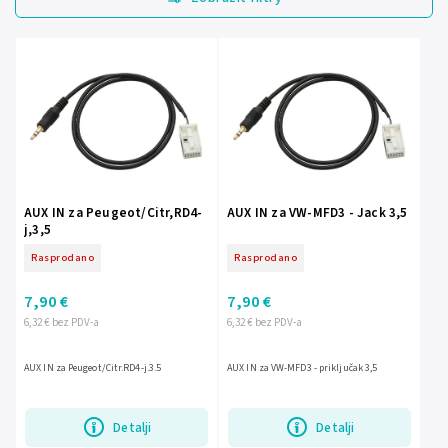
Najjeftinije
Najskuplje
Abecedno
AUX IN za Peugeot/Citr,RD4-
AUX IN za VW-MFD3 - Jack 3,5
j,3,5
Rasprodano
Rasprodano
7,90 €
7,90 €
6,32 € bez PDV-a
6,32 € bez PDV-a
AUX IN za Peugeot/Citr.RD4-j.3.5
AUX IN za VW-MFD3 - priključak 3,5
Detalji
Detalji