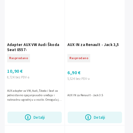
Adapter AUX VW Audi Škoda
AUX IN za Renault - Jack 3,5
Seat 0557-
Rasprodano
Rasprodano
10,90 €
6,90 €
8,72 € bez PDV-a
5,52 € bez PDV-a
AUX adapter za VW, Audi, Škoda i Seat za
jednostavno spajanje audio uređaja i
AUX IN za Renault - Jack 3.5
naknadnu ugradnju u vozilo. Omogućuje
praktičan priključak za vanjski izvor
zvuka uz urednu i...
Detalji
Detalji