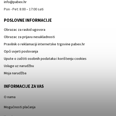
info
@
pabex.hr
Pon - Pet: 8:00 – 17:00 sati
POSLOVNE INFORMACIJE
Obrazac za raskid ugovora
Obrazac za prijavu nesukladnosti
Pravilnik o reklamaciji internetske trgovine pabex.hr
Opći uvjeti poslovanja
Upute o zaštiti osobnih podataka i korištenju cookies
Usluge uz narudžbu
Moja narudžba
INFORMACIJE ZA VAS
O nama
Mogućnosti plaćanja