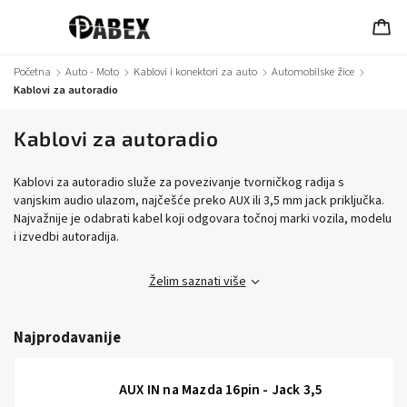
Početna
/
Auto - Moto
/
Kablovi i konektori za auto
/
Automobilske žice
/
Kablovi za autoradio
Kablovi za autoradio
Kablovi za autoradio služe za povezivanje tvorničkog radija s
vanjskim audio ulazom, najčešće preko AUX ili 3,5 mm jack priključka.
Najvažnije je odabrati kabel koji odgovara točnoj marki vozila, modelu
i izvedbi autoradija.
Želim saznati više
Najprodavanije
AUX IN na Mazda 16pin - Jack 3,5