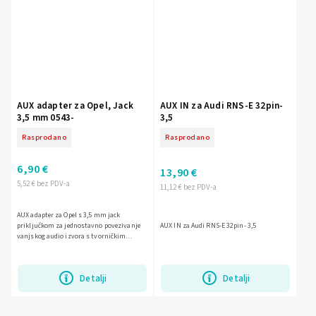
AUX adapter za Opel, Jack
AUX IN za Audi RNS-E 32pin-
3,5 mm 0543-
3,5
Rasprodano
Rasprodano
6,90 €
13,90 €
5,52 € bez PDV-a
11,12 € bez PDV-a
AUX adapter za Opel s 3,5 mm jack
priključkom za jednostavno povezivanje
AUX IN za Audi RNS-E 32pin- 3,5
vanjskog audio izvora s tvorničkim
autoradiom. Idealno rješenje za naknadnu
ugradnju u vozila Opel.
Detalji
Detalji