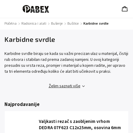
Početna
/
Radionica i alati
/
Bušenje
/
Bušilice
/
Karbidne svrdle
Karbidne svrdle
Karbidne svrdle biraju se kada su važni precizan ulaz u materijal, čistiji
rub otvora i stabilan rad prema zadanoj namjeni. U ovoj kategoriji
presudni su vrsta reza, promjer i materijal u kojem radite, jer upravo
ta tri elementa određuju koliko će alat biti učinkovit u praksi.
Želim saznati više
Najprodavanije
Valjkasti rezač s zaobljenim vrhom
DEDRA 07F623 C12x25mm, osovina 6mm