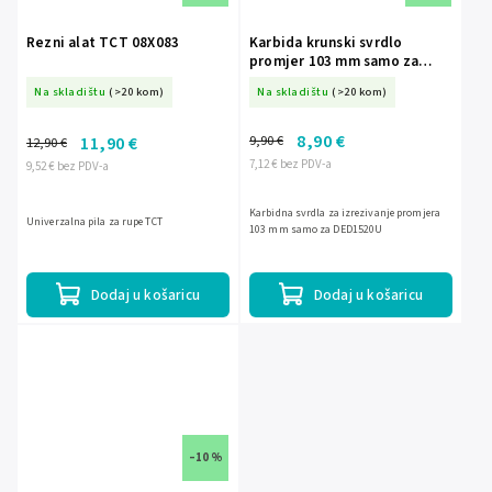
Rezni alat TCT 08X083
Karbida krunski svrdlo
promjer 103 mm samo za
DED1520U DED1520103
Na skladištu
(>20 kom)
Na skladištu
(>20 kom)
8,90 €
9,90 €
11,90 €
12,90 €
7,12 € bez PDV-a
9,52 € bez PDV-a
Karbidna svrdla za izrezivanje promjera
Univerzalna pila za rupe TCT
103 mm samo za DED1520U
Dodaj u košaricu
Dodaj u košaricu
–10 %