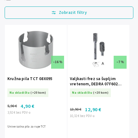
Najprodavanije
Najjeftinije
Najskuplje
Abecedno
–16 %
–7 %
Kružna pila TCT 08X095
Valjkasti frez sa šupljim
vretenom, DEDRA 07F602
A10x20mm, šuplje vreteno
Na skladištu
(>20 kom)
Na skladištu
(>20 kom)
6mm
4,90 €
5,90 €
12,90 €
13,90 €
3,92 € bez PDV-a
10,32 € bez PDV-a
Univerzalna pila za rupe TCT