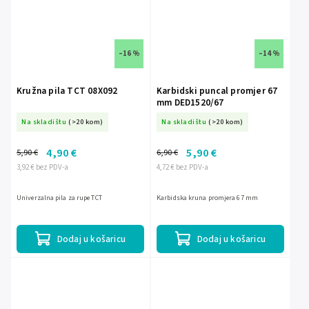
–16 %
–14 %
Kružna pila TCT 08X092
Karbidski puncal promjer 67
mm DED1520/67
Na skladištu
(>20 kom)
Na skladištu
(>20 kom)
4,90 €
5,90 €
5,90 €
6,90 €
3,92 € bez PDV-a
4,72 € bez PDV-a
Univerzalna pila za rupe TCT
Karbidska kruna promjera 67 mm
Dodaj u košaricu
Dodaj u košaricu