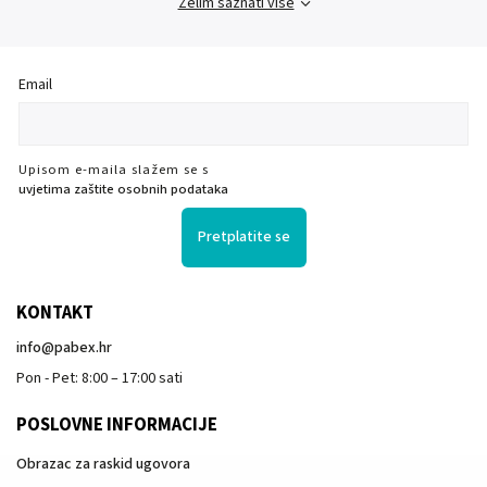
Želim saznati više
Email
Upisom e-maila slažem se s
uvjetima zaštite osobnih podataka
Pretplatite se
KONTAKT
info
@
pabex.hr
Pon - Pet: 8:00 – 17:00 sati
POSLOVNE INFORMACIJE
Obrazac za raskid ugovora