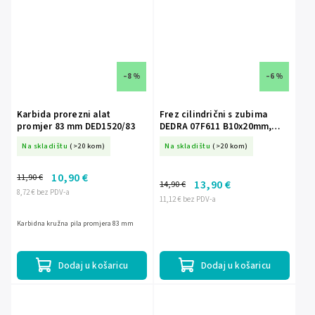
–8 %
–6 %
Karbida prorezni alat
Frez cilindrični s zubima
promjer 83 mm DED1520/83
DEDRA 07F611 B10x20mm,
vrat 6mm
Na skladištu
(>20 kom)
Na skladištu
(>20 kom)
10,90 €
11,90 €
13,90 €
14,90 €
8,72 € bez PDV-a
11,12 € bez PDV-a
Karbidna kružna pila promjera 83 mm
Dodaj u košaricu
Dodaj u košaricu