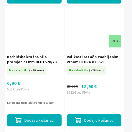
–9 %
Karbidska kružna pila
Valjkasti rezač s zaobljenim
promjer 73 mm DED1520/73
vrhom DEDRA 07F623
C12x25mm, osovina 6mm
Na skladištu
(>20 kom)
Na skladištu
(>20 kom)
6,90 €
18,90 €
20,90 €
5,52 € bez PDV-a
15,12 € bez PDV-a
Karbidska glodalača promjera 73 mm
Dodaj u košaricu
Dodaj u košaricu