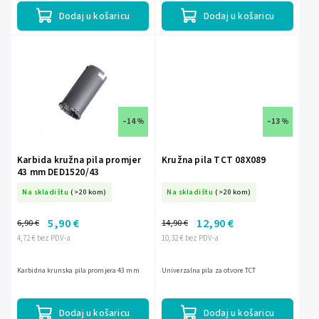
Dodaj u košaricu
Dodaj u košaricu
–14 %
–13 %
Karbida kružna pila promjer
Kružna pila TCT 08X089
43 mm DED1520/43
Na skladištu
(>20 kom)
Na skladištu
(>20 kom)
5,90 €
12,90 €
6,90 €
14,90 €
4,72 € bez PDV-a
10,32 € bez PDV-a
Karbidna krunska pila promjera 43 mm
Univerzalna pila za otvore TCT
Dodaj u košaricu
Dodaj u košaricu