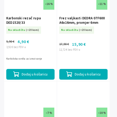
–16 %
–11 %
Karbonski rezač rupa
Frez valjkasti DEDRA 07F600
DED1520/33
A6x16mm, promjer 6mm
Na skladištu
(>20 kom)
Na skladištu
(>20 kom)
4,90 €
5,90 €
15,90 €
17,90 €
3,92 € bez PDV-a
12,72 € bez PDV-a
Karbidska svrdla za izrezivanje
Dodaj u košaricu
Dodaj u košaricu
–7 %
–10 %