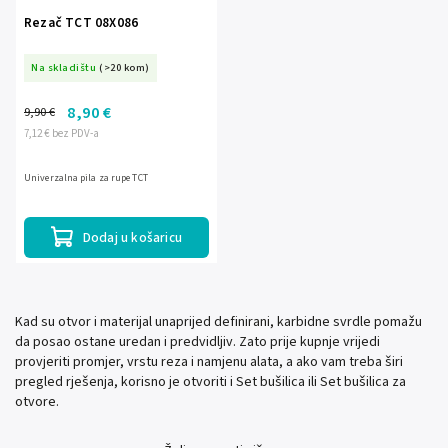
Rezač TCT 08X086
Na skladištu
(>20 kom)
8,90 €
9,90 €
7,12 € bez PDV-a
Univerzalna pila za rupe TCT
Dodaj u košaricu
Kad su otvor i materijal unaprijed definirani, karbidne svrdle pomažu
da posao ostane uredan i predvidljiv. Zato prije kupnje vrijedi
provjeriti promjer, vrstu reza i namjenu alata, a ako vam treba širi
pregled rješenja, korisno je otvoriti i Set bušilica ili Set bušilica za
otvore.