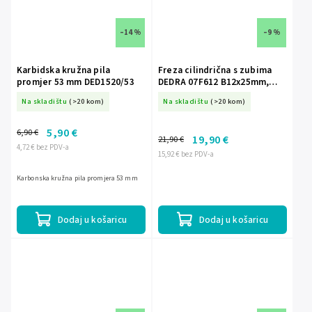
–14 %
–9 %
Karbidska kružna pila
Freza cilindrična s zubima
promjer 53 mm DED1520/53
DEDRA 07F612 B12x25mm,
osovina 6mm
Na skladištu
(>20 kom)
Na skladištu
(>20 kom)
5,90 €
6,90 €
19,90 €
21,90 €
4,72 € bez PDV-a
15,92 € bez PDV-a
Karbonska kružna pila promjera 53 mm
Dodaj u košaricu
Dodaj u košaricu