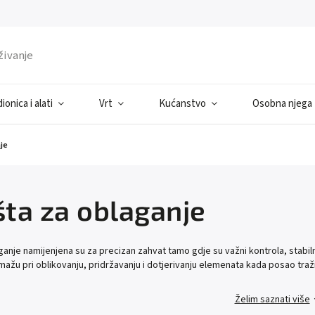
ionica i alati
Vrt
Kućanstvo
Osobna njega
je
šta za oblaganje
aganje namijenjena su za precizan zahvat tamo gdje su važni kontrola, stabil
omažu pri oblikovanju, pridržavanju i dotjerivanju elemenata kada posao traži
Želim saznati više