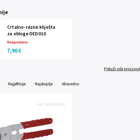
ije
Crtalno-rezne kliješta
za obloge DED010
Rasprodano
7,90 €
Prikaži više proizvo
Najjeftinije
Najskuplje
Abecedno
Kod:
DED-DED010