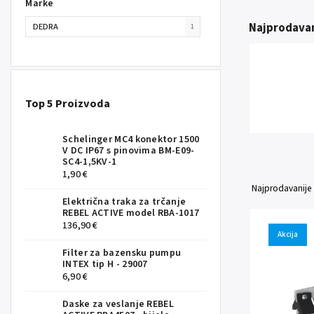
Marke
Najprodavan
DEDRA
1
Top 5 Proizvoda
Schelinger MC4 konektor 1500
V DC IP67 s pinovima BM-E09-
SC4-1,5KV-1
1,90 €
Najprodavanije
Električna traka za trčanje
REBEL ACTIVE model RBA-1017
136,90 €
Akcija
Filter za bazensku pumpu
INTEX tip H - 29007
6,90 €
Daske za veslanje REBEL