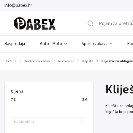
info@pabex.hr
Rasprodaja
Auto - Moto
Sport i zabava
Rad
Početna
/
Radionica i alati
/
Ručni alat
/
Kliješta
/
Kliješta za oblagan
Klije
Cijena
7
€
8
€
Kliješta za obl
kliješta koja p
Na skladištu
0