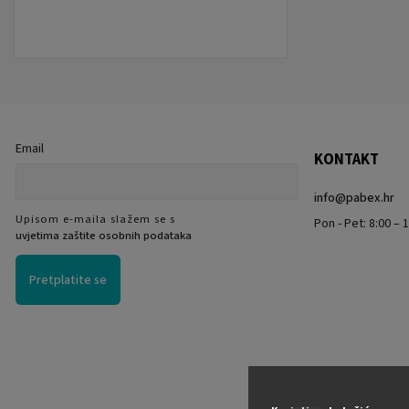
Email
KONTAKT
info
@
pabex.hr
Upisom e-maila slažem se s
Pon - Pet: 8:00 – 1
uvjetima zaštite osobnih podataka
Pretplatite se