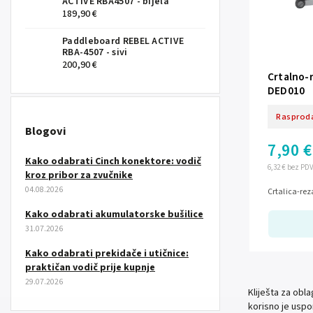
ACTIVE RBA4507 - bijela
189,90 €
Paddleboard REBEL ACTIVE
RBA-4507 - sivi
200,90 €
Crtalno-r
DED010
Rasprod
Blogovi
7,90 €
Kako odabrati Cinch konektore: vodič
6,32 € bez PD
kroz pribor za zvučnike
04.08.2026
Crtalica-rez
Kako odabrati akumulatorske bušilice
31.07.2026
Kako odabrati prekidače i utičnice:
praktičan vodič prije kupnje
29.07.2026
Kliješta za obla
korisno je uspor