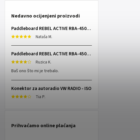
Nedavno ocijenjeni proizvodi
Paddleboard REBEL ACTIVE RBA-4507 - sivi
Nataša M.
Paddleboard REBEL ACTIVE RBA-4507 - sivi
Ruzica K.
Baš ono što mi je trebalo.
Konektor za autoradio VW RADIO - ISO
Tia P.
Prihvaćamo online plaćanja