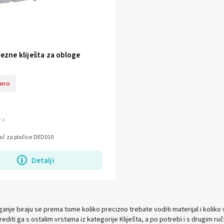
ezne kliješta za obloge
ano
V-a
ač za pločice DED010
Detalji
ganje biraju se prema tome koliko precizno trebate voditi materijal i koliko 
editi ga s ostalim vrstama iz kategorije Kliješta, a po potrebi i s drugim ru