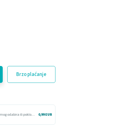
Brzo plaćanje
Više vremena da proizvod isprobaš kod kuće. Korisno kod nesigurnog odabira ili poklona.
0,99 EUR