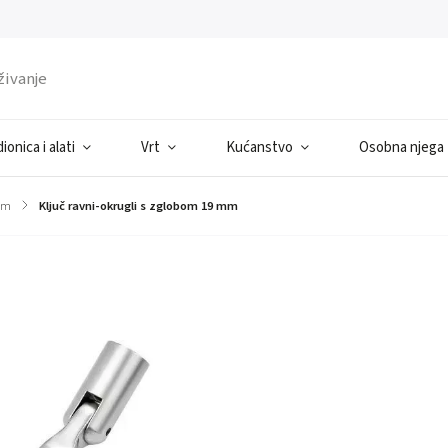
ionica i alati
Vrt
Kućanstvo
Osobna njega
om
/
Ključ ravni-okrugli s zglobom 19 mm