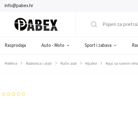
info@pabex.hr
Rasprodaja
Auto - Moto
Sport i zabava
Rad
Početna
/
Radionica i alati
/
Ručni alat
/
Ključevi
/
Kljuc sa ravnim vrh
Brend:
JCB